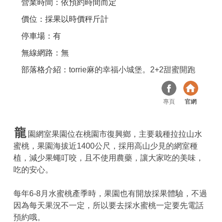
營業時間：依預約時間而定
價位：採果以時價秤斤計
停車場：有
無線網路：無
部落格介紹：
torrie麻的幸福小城堡。2+2甜蜜開跑
專頁
官網
龍
園網室果園位在桃園市復興鄉，主要栽種拉拉山水
蜜桃，果園海拔近1400公尺，採用高山少見的網室種
植，減少果蠅叮咬，且不使用農藥，讓大家吃的美味，
吃的安心。
每年6-8月水蜜桃產季時，果園也有開放採果體驗，不過
因為每天果況不一定，所以要去採水蜜桃一定要先電話
預約哦。