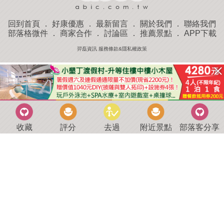
回到首頁
．
好康優惠
．
最新留言
．
關於我們
．
聯絡我們
部落格微件
．
商家合作
．
討論區
．
推薦景點
．
APP下載
羿磊資訊 服務條款&隱私權政策
收藏
評分
去過
附近景點
部落客分享