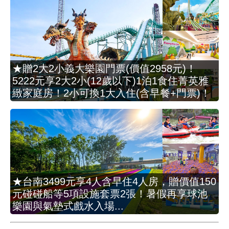
★贈2大2小義大樂園門票(價值2958元)！
5222元享2大2小(12歲以下)1泊1食住菁英雅
緻家庭房！2小可換1大入住(含早餐+門票)！
★台南3499元享4人含早住4人房，贈價值150
元碰碰船等5項設施套票2張！暑假再享球池
樂園與氣墊式戲水入場...