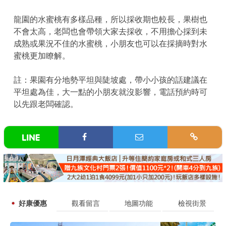
龍園的水蜜桃有多樣品種，所以採收期也較長，果樹也
不會太高，老闆也會帶領大家去採收，不用擔心採到未
成熟或果況不佳的水蜜桃，小朋友也可以在採摘時對水
蜜桃更加瞭解。
註：果園有分地勢平坦與陡坡處，帶小小孩的話建議在
平坦處為佳，大一點的小朋友就沒影響，電話預約時可
以先跟老闆確認。
好康優惠
觀看留言
地圖功能
檢視街景