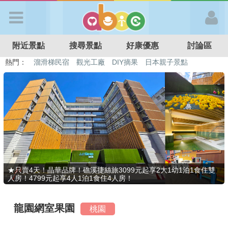
歡迎加入
附近景點
搜尋景點
好康優惠
討論區
APP登入
熱門：
溜滑梯民宿
觀光工廠
DIY摘果
日本親子景點
特色遊戲場
親子住房優惠
台北親子餐廳
溫泉泡湯SPA
首 頁
搜尋景點
好康優惠
★只賣4天！晶華品牌！礁溪捷絲旅3099元起享2大1幼1泊1食住雙
人房！4799元起享4人1泊1食住4人房！
最新消息
龍園網室果園
桃園
最新留言