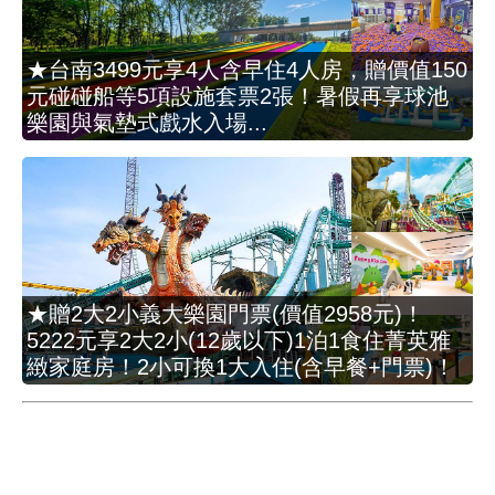
★台南3499元享4人含早住4人房，贈價值150
元碰碰船等5項設施套票2張！暑假再享球池
樂園與氣墊式戲水入場...
★贈2大2小義大樂園門票(價值2958元)！
5222元享2大2小(12歲以下)1泊1食住菁英雅
緻家庭房！2小可換1大入住(含早餐+門票)！