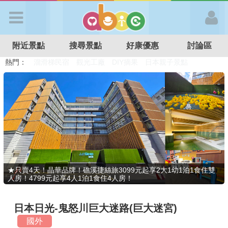
歡迎加入
附近景點
搜尋景點
好康優惠
討論區
APP登入
熱門：
溜滑梯民宿
觀光工廠
DIY摘果
日本親子景點
特色遊戲場
親子住房優惠
台北親子餐廳
溫泉泡湯SPA
首 頁
搜尋景點
好康優惠
★只賣4天！晶華品牌！礁溪捷絲旅3099元起享2大1幼1泊1食住雙
人房！4799元起享4人1泊1食住4人房！
最新消息
日本日光-鬼怒川巨大迷路(巨大迷宮)
最新留言
國外