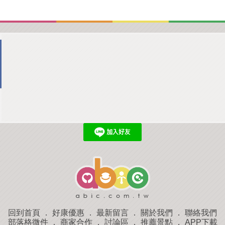
回到首頁
．
好康優惠
．
最新留言
．
關於我們
．
聯絡我們
部落格微件
．
商家合作
．
討論區
．
推薦景點
．
APP下載