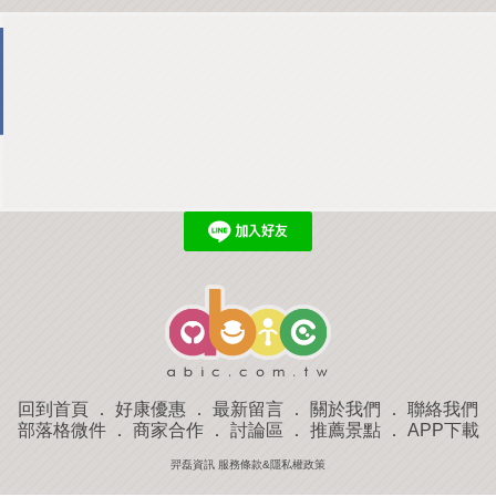
回到首頁
．
好康優惠
．
最新留言
．
關於我們
．
聯絡我們
部落格微件
．
商家合作
．
討論區
．
推薦景點
．
APP下載
羿磊資訊 服務條款&隱私權政策