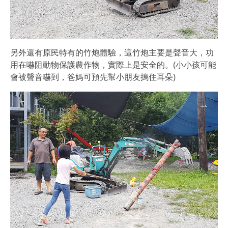
另外還有原民特有的竹炮體驗，這竹炮主要是聲音大，功
用在嚇阻動物保護農作物，實際上是安全的。(小小孩可能
會被聲音嚇到，爸媽可預先幫小朋友摀住耳朵)