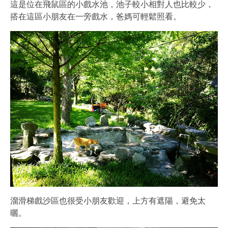
這是位在飛鼠區的小戲水池，池子較小相對人也比較少，
搭在這區小朋友在一旁戲水，爸媽可輕鬆照看。
溜滑梯戲沙區也很受小朋友歡迎，上方有遮陽，避免太
曬。