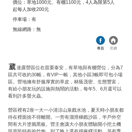
價位：草地1000元、有棚1100元，4人為限第5人
起每人加收200元
停車場：有
無線網路：無
專頁
官網
葳
達露營區位在苗栗泰安，有草地與有棚營位，分為7
區共可收約30帳，有VIP一帳，其他小區3帳即可包小場
區。營地擁有舒服厚實的草皮，林蔭茂密、生態豐富，
有給小朋友玩的設施與熱鬧的活動，每年5、6月還可以
看到許多螢火蟲。
營區裡有2座一大一小清涼山泉戲水池，夏天時小朋友都
待在裡面捨不得離開。一旁有溜滑梯戲沙區，半戶外空
間有大片塗鴉黑板。營主會讓大小朋友體驗開小挖土機
與原民特有的竹炮，到了晚上還有搗麻糬活動，另有季