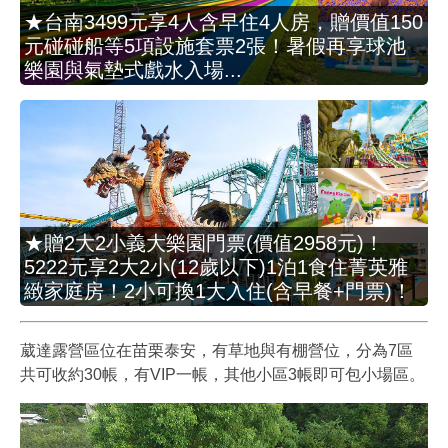
★台南3499元享4人含早住4人房，贈價值150
元碰碰船等5項設施套票2張！暑假再享球池
樂園與氣墊式戲水入場...
★贈2大2小義大樂園門票(價值2958元)！
5222元享2大2小(12歲以下)1泊1食住菁英雅
緻家庭房！2小可換1大入住(含早餐+門票)！
葳達露營區位在苗栗泰安，有草地與有棚營位，分為7區
共可收約30帳，有VIP一帳，其他小區3帳即可包小場區。