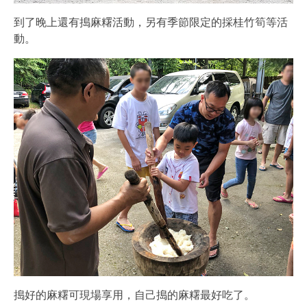
到了晚上還有搗麻糬活動，另有季節限定的採桂竹筍等活
動。
搗好的麻糬可現場享用，自己搗的麻糬最好吃了。