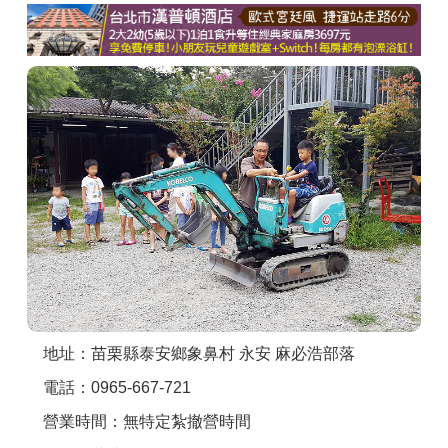
商家合作
推薦景點
討論區
聯絡我們
APP下載
地址：苗栗縣泰安鄉象鼻村 永安 麻必浩部落
電話：0965-667-721
營業時間：無特定紮撤營時間