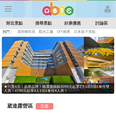
歡迎加入
附近景點
搜尋景點
好康優惠
討論區
APP登入
熱門：
溜滑梯民宿
觀光工廠
DIY摘果
日本親子景點
特色遊戲場
親子住房優惠
台北親子餐廳
溫泉泡湯SPA
首 頁
搜尋景點
好康優惠
★只賣4天！晶華品牌！礁溪捷絲旅3099元起享2大1幼1泊1食住雙
人房！4799元起享4人1泊1食住4人房！
最新消息
葳達露營區
苗栗
最新留言