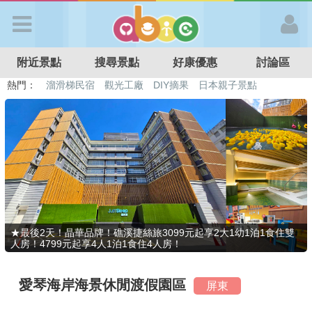
歡迎加入
附近景點
搜尋景點
好康優惠
討論區
APP登入
熱門：
溜滑梯民宿
觀光工廠
DIY摘果
日本親子景點
特色遊戲場
親子住房優惠
台北親子餐廳
溫泉泡湯SPA
首 頁
搜尋景點
好康優惠
★最後2天！晶華品牌！礁溪捷絲旅3099元起享2大1幼1泊1食住雙
人房！4799元起享4人1泊1食住4人房！
最新消息
愛琴海岸海景休閒渡假園區
屏東
最新留言