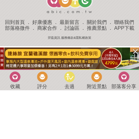
回到首頁
．
好康優惠
．
最新留言
．
關於我們
．
聯絡我們
部落格微件
．
商家合作
．
討論區
．
推薦景點
．
APP下載
羿磊資訊 服務條款&隱私權政策
收藏
評分
去過
附近景點
部落客分享