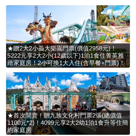
★贈2大2小義大樂園門票(價值2958元)！
5222元享2大2小(12歲以下)1泊1食住菁英雅
緻家庭房！2小可換1大入住(含早餐+門票)！
★首次開賣！贈九族文化村門票2張(總價值
1100元*2)！4099元享2大2幼1泊1食升等住簡
約家庭房