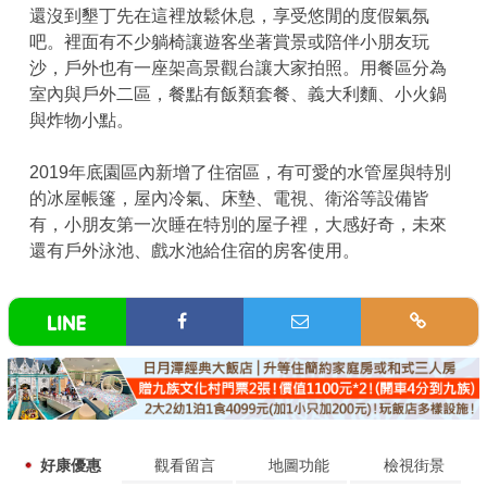
還沒到墾丁先在這裡放鬆休息，享受悠閒的度假氣氛
吧。裡面有不少躺椅讓遊客坐著賞景或陪伴小朋友玩
沙，戶外也有一座架高景觀台讓大家拍照。用餐區分為
室內與戶外二區，餐點有飯類套餐、義大利麵、小火鍋
與炸物小點。
2019年底園區內新增了住宿區，有可愛的水管屋與特別
的冰屋帳篷，屋內冷氣、床墊、電視、衛浴等設備皆
有，小朋友第一次睡在特別的屋子裡，大感好奇，未來
還有戶外泳池、戲水池給住宿的房客使用。
好康優惠
觀看留言
地圖功能
檢視街景