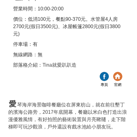
營業時間：10:00-20:00
價位：低消100元，餐點90-370元。水管屋4人房
2700元(假日3500元)、冰屋帳篷2800元(假日3800
元)
停車場：有
無線網路：無
部落格介紹：
Tina就愛趴趴造
專頁
官網
愛
琴海岸海景咖啡餐廳位在屏東枋山，就在前往墾丁
的濱海公路旁，2017年底開幕，餐廳以米白色打造出浪
漫優雅風情，有好拍照的藝術裝置與月亮鞦韆，走下階
梯即可玩沙觀浪，戶外還設有戲水池給小朋友玩。