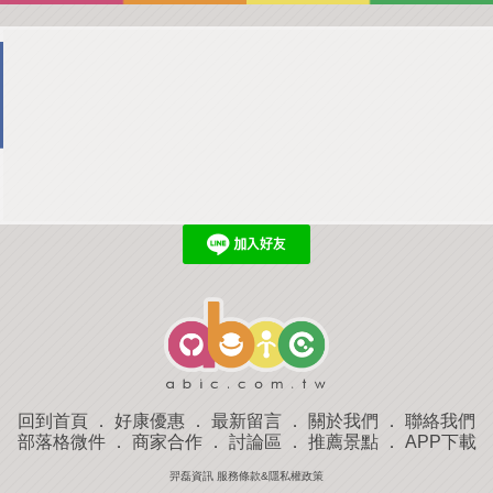
回到首頁
．
好康優惠
．
最新留言
．
關於我們
．
聯絡我們
部落格微件
．
商家合作
．
討論區
．
推薦景點
．
APP下載
羿磊資訊 服務條款&隱私權政策