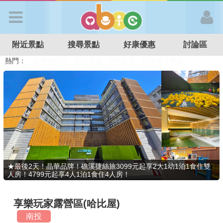
歡迎加入
附近景點
搜尋景點
好康優惠
討論區
APP登入
熱門：
溜滑梯民宿
觀光工廠
DIY摘果
日本親子景點
特色遊戲場
親子住房優惠
台北親子餐廳
溫泉泡湯SPA
首 頁
搜尋景點
好康優惠
★最後2天！晶華品牌！礁溪捷絲旅3099元起享2大1幼1泊1食住雙
人房！4799元起享4人1泊1食住4人房！
最新消息
享樂玩家露營區(哈比屋)
最新留言
南投