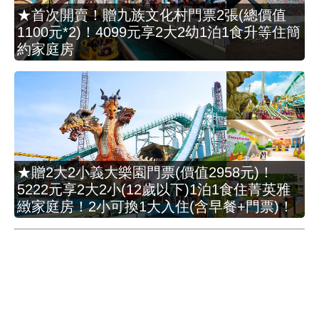
★首次開賣！贈九族文化村門票2張(總價值
1100元*2)！4099元享2大2幼1泊1食升等住簡
約家庭房
★贈2大2小義大樂園門票(價值2958元)！
5222元享2大2小(12歲以下)1泊1食住菁英雅
緻家庭房！2小可換1大入住(含早餐+門票)！