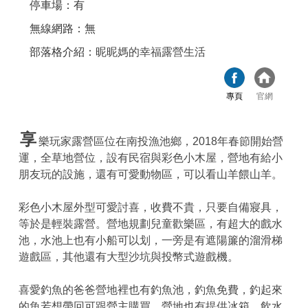
停車場：有
無線網路：無
部落格介紹：
昵昵媽的幸福露營生活
專頁
官網
享
樂玩家露營區位在南投漁池鄉，2018年春節開始營
運，全草地營位，設有民宿與彩色小木屋，營地有給小
朋友玩的設施，還有可愛動物區，可以看山羊餵山羊。
彩色小木屋外型可愛討喜，收費不貴，只要自備寢具，
等於是輕裝露營。營地規劃兒童歡樂區，有超大的戲水
池，水池上也有小船可以划，一旁是有遮陽簾的溜滑梯
遊戲區，其他還有大型沙坑與投幣式遊戲機。
喜愛釣魚的爸爸營地裡也有釣魚池，釣魚免費，釣起來
的魚若想帶回可跟營主購買。營地也有提供冰箱、飲水