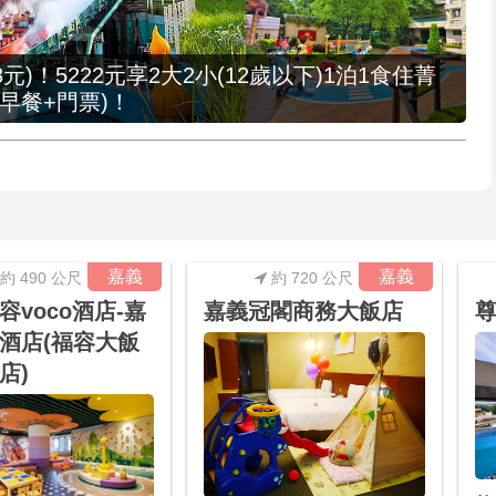
元)！5222元享2大2小(12歲以下)1泊1食住菁
早餐+門票)！
嘉義
嘉義
約 490 公尺
約 720 公尺
容voco酒店-嘉
嘉義冠閣商務大飯店
酒店(福容大飯
店)