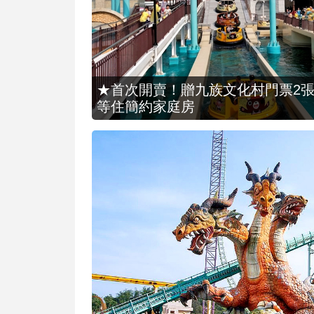
★首次開賣！贈九族文化村門票2張(總價
等住簡約家庭房