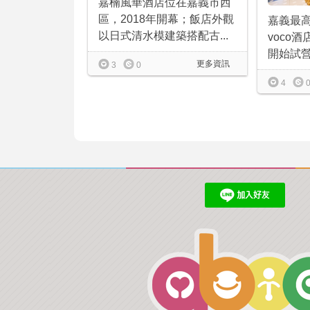
嘉楠風華酒店位在嘉義市西
區，2018年開幕；飯店外觀
嘉義最
以日式清水模建築搭配古...
voco酒
開始試營
更多資訊
3
0
4