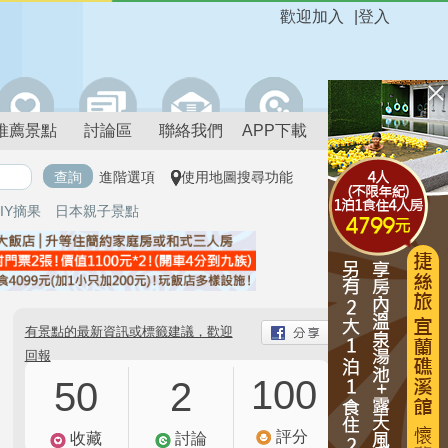
歡迎加入
|
登入
推薦景點
討論區
聯絡我們
APP下載
進階選項
使用地圖搜尋功能
IY摘果
日本親子景點
有景點的最新資訊或標籤建議，歡迎
回報
100
50
2
評分
收藏
討論