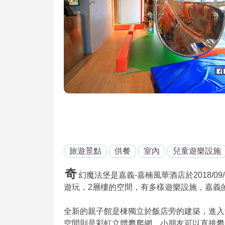
旅遊景點
供餐
室內
兒童遊樂設施
奇
幻魔法堡是嘉義-嘉楠風華酒店於2018/
遊玩，2層樓的空間，有多樣遊樂設施，嘉義
全新的親子館是棟獨立於飯店旁的建築，進入
空間則是彩虹立體攀爬網，小朋友可以直接攀