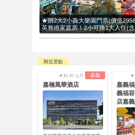
★贈2大2小義大樂園門票(價值2958
英雅緻家庭房！2小可換1大入住(含
附近景點
嘉義
約 30 公尺
嘉楠風華酒店
嘉義福
義福容
店嘉義