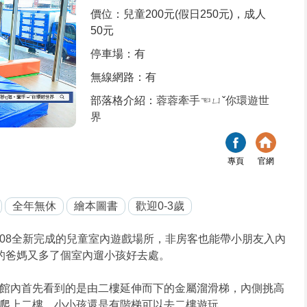
價位：兒童200元(假日250元)，成人
50元
停車場：有
無線網路：有
部落格介紹：
蓉蓉牽手☜ㄩˇ你環遊世
界
專頁
官網
全年無休
繪本圖書
歡迎0-3歲
09/08全新完成的兒童室內遊戲場所，非房客也能帶小朋友入內
的爸媽又多了個室內遛小孩好去處。
館內首先看到的是由二樓延伸而下的金屬溜滑梯，內側挑高
爬上二樓，小小孩還是有階梯可以去二樓遊玩。