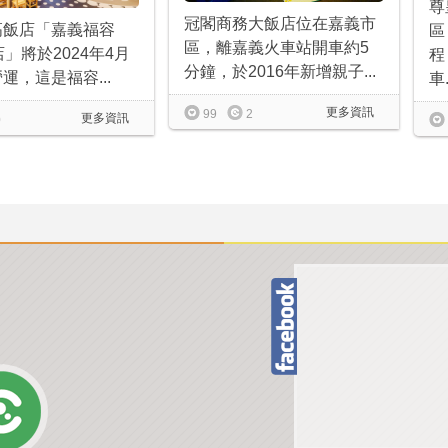
尊
冠閣商務大飯店位在嘉義市
高飯店「嘉義福容
區
區，離嘉義火車站開車約5
店」將於2024年4月
程
分鐘，於2016年新增親子...
運，這是福容...
車.
更多資訊
99
2
更多資訊
0