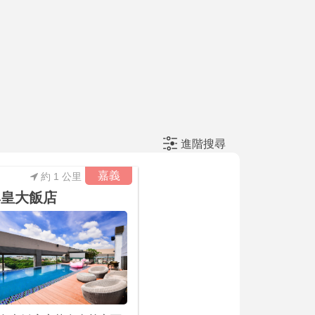
進階搜尋
嘉義
約 1 公里
尊皇大飯店