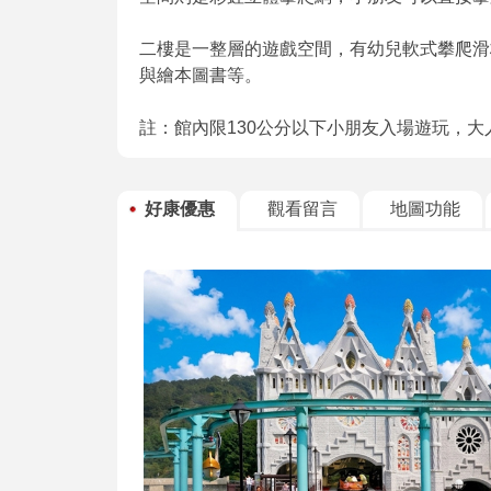
二樓是一整層的遊戲空間，有幼兒軟式攀爬滑
與繪本圖書等。
註：館內限130公分以下小朋友入場遊玩，大
好康優惠
觀看留言
地圖功能