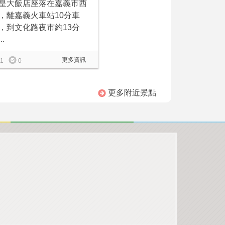
皇大飯店座落在嘉義市西
，離嘉義火車站10分車
，到文化路夜市約13分
..
更多資訊
1
0
更多附近景點