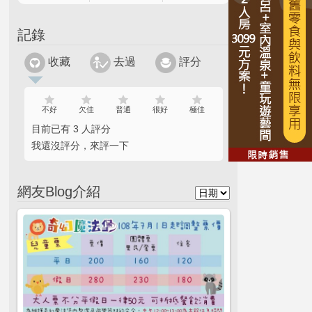
記錄
收藏
去過
評分
不好
欠佳
普通
很好
極佳
目前已有 3 人評分
我還沒評分，來評一下
網友Blog介紹