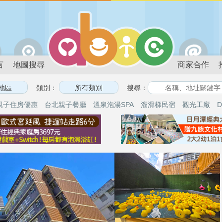
言
地圖搜尋
商家合作
類別：
搜尋：
親子住房優惠
台北親子餐廳
溫泉泡湯SPA
溜滑梯民宿
觀光工廠
D