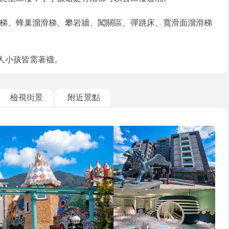
梯、蜂巢溜滑梯、攀岩牆、闖關區、彈跳床、寬滑面溜滑梯
人小孩皆需著襪。
檢視街景
附近景點