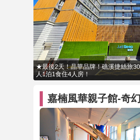
★最後2天！晶華品牌！礁溪捷絲旅309
人1泊1食住4人房！
嘉楠風華親子館-奇