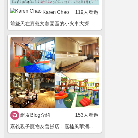
Karen Chao
119人看過
前些天在嘉義文創園區的小火車大探...
網友Blog介紹
153人看過
嘉義親子寵物友善飯店：嘉楠風華酒...