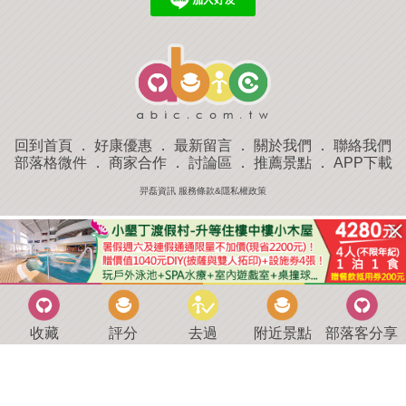
回到首頁
．
好康優惠
．
最新留言
．
關於我們
．
聯絡我們
部落格微件
．
商家合作
．
討論區
．
推薦景點
．
APP下載
羿磊資訊 服務條款&隱私權政策
收藏
評分
去過
附近景點
部落客分享