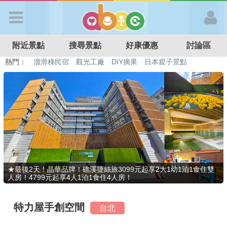
歡迎加入
附近景點
搜尋景點
好康優惠
討論區
APP登入
熱門：
溜滑梯民宿
觀光工廠
DIY摘果
日本親子景點
特色遊戲場
親子住房優惠
台北親子餐廳
溫泉泡湯SPA
首 頁
搜尋景點
好康優惠
★最後2天！晶華品牌！礁溪捷絲旅3099元起享2大1幼1泊1食住雙
人房！4799元起享4人1泊1食住4人房！
最新消息
特力屋手創空間
台北
最新留言