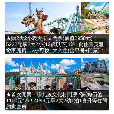
★贈2大2小義大樂園門票(價值2958元)！
5222元享2大2小(12歲以下)1泊1食住菁英雅
緻家庭房！2小可換1大入住(含早餐+門票)！
★首次開賣！贈九族文化村門票2張(總價值
1100元*2)！4099元享2大2幼1泊1食升等住簡
約家庭房