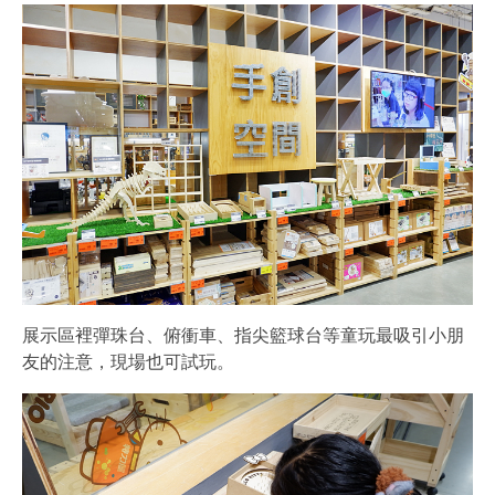
展示區裡彈珠台、俯衝車、指尖籃球台等童玩最吸引小朋
友的注意，現場也可試玩。