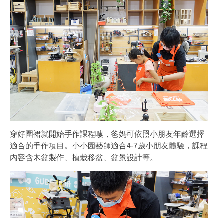
穿好圍裙就開始手作課程嘍，爸媽可依照小朋友年齡選擇
適合的手作項目。小小園藝師適合4-7歲小朋友體驗，課程
內容含木盆製作、植栽移盆、盆景設計等。