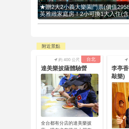
★贈2大2小義大樂園門票(價值2958
英雅緻家庭房！2小可換1大入住(含
附近景點
台北
約 400 公尺
達美樂披薩體驗營
李亭香
敲樂)
全台都有分店的達美樂披