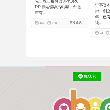
薩，現在也有提供小朋友
李亭香
DIY披蕯體驗活動囉，台北
街，創
市有...
年，已有
純...
更多資訊
466
120
74