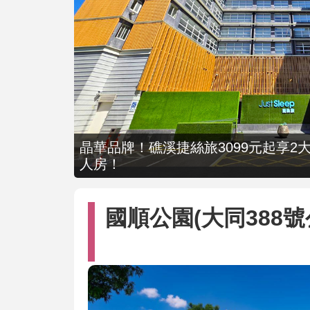
晶華品牌！礁溪捷絲旅3099元起享2大
人房！
國順公園(大同388號