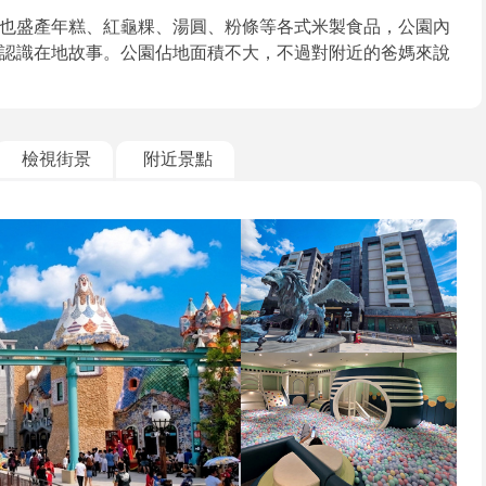
也盛產年糕、紅龜粿、湯圓、粉條等各式米製食品，公園內
認識在地故事。公園佔地面積不大，不過對附近的爸媽來說
檢視街景
附近景點