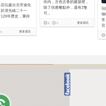
街內，古色古香的建築裡，
本店位處台北市迪化
除了供應餐點外，還有3隻
玩
立於清光緒二十一
可...
物
120年歷史，秉持
常
更多資訊
6
0
宮、
更多資訊
4