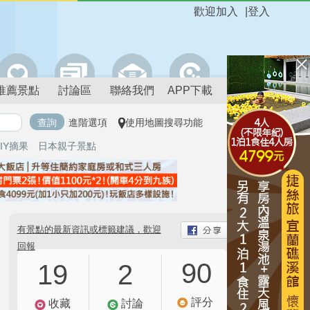
歡迎加入
|
登入
推薦景點
討論區
聯絡我們
APP下載
進階選項
使用地圖搜尋功能
IY摘果
日本親子景點
有景點的最新資訊或標籤建議，歡迎
回報
90
19
2
評分
收藏
討論