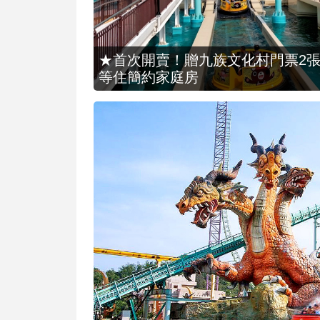
★首次開賣！贈九族文化村門票2張(總價
等住簡約家庭房