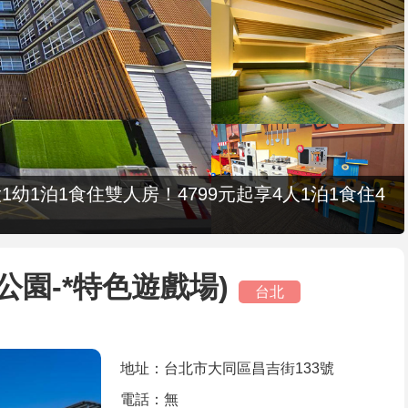
1幼1泊1食住雙人房！4799元起享4人1泊1食住4
公園-*特色遊戲場)
台北
地址：台北市大同區昌吉街133號
電話：無