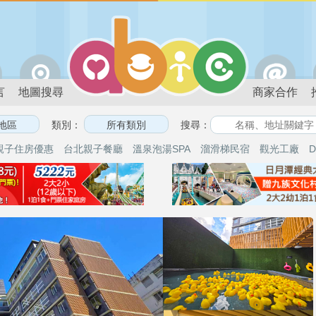
言
地圖搜尋
商家合作
類別：
搜尋：
親子住房優惠
台北親子餐廳
溫泉泡湯SPA
溜滑梯民宿
觀光工廠
D