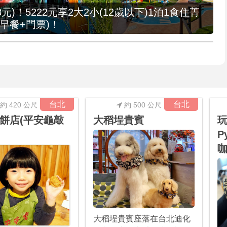
元)！5222元享2大2小(12歲以下)1泊1食住菁
早餐+門票)！
台北
台北
約 420 公尺
約 500 公尺
餅店(平安龜敲
大稻埕貴賓
P
咖
大稻埕貴賓座落在台北迪化