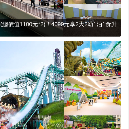
值1100元*2)！4099元享2大2幼1泊1食升