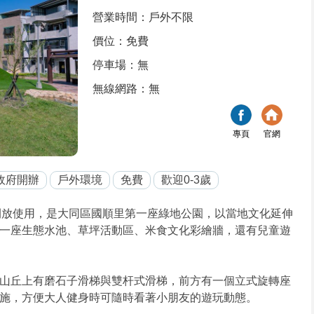
營業時間：戶外不限
價位：免費
停車場：無
無線網路：無
專頁
官網
政府開辦
戶外環境
免費
歡迎0-3歲
月開放使用，是大同區國順里第一座綠地公園，以當地文化延伸
一座生態水池、草坪活動區、米食文化彩繪牆，還有兒童遊
山丘上有磨石子滑梯與雙杆式滑梯，前方有一個立式旋轉座
施，方便大人健身時可隨時看著小朋友的遊玩動態。