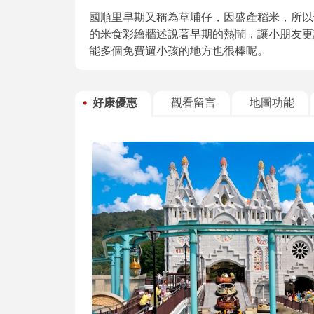
國順里早期又稱為草埔仔，因盛產稻米，所以
的米食彩繪牆述說著早期的熱鬧，讓小朋友更
能多個免費遛小孩的地方也很棒呢。
好康優惠
觀看留言
地圖功能