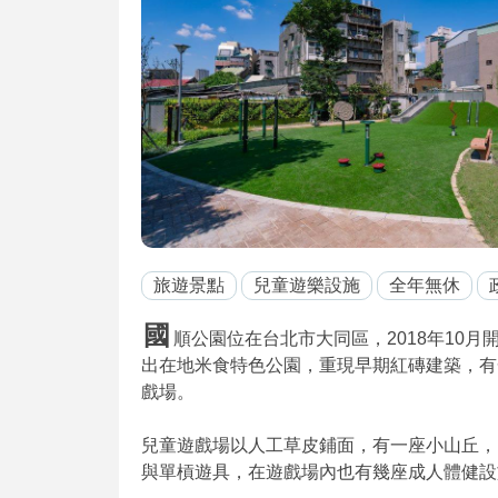
旅遊景點
兒童遊樂設施
全年無休
國
順公園位在台北市大同區，2018年10
出在地米食特色公園，重現早期紅磚建築，有
戲場。
兒童遊戲場以人工草皮鋪面，有一座小山丘，
與單槓遊具，在遊戲場內也有幾座成人體健設