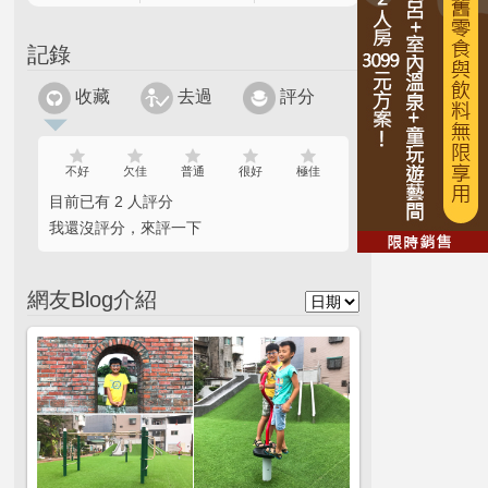
記錄
收藏
去過
評分
不好
欠佳
普通
很好
極佳
目前已有 2 人評分
我還沒評分，來評一下
網友Blog介紹