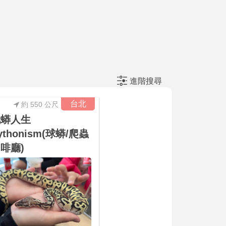
進階搜尋
台北
約 550 公尺
玩蟒人生
ythonism(球蟒/爬蟲
啡廳)