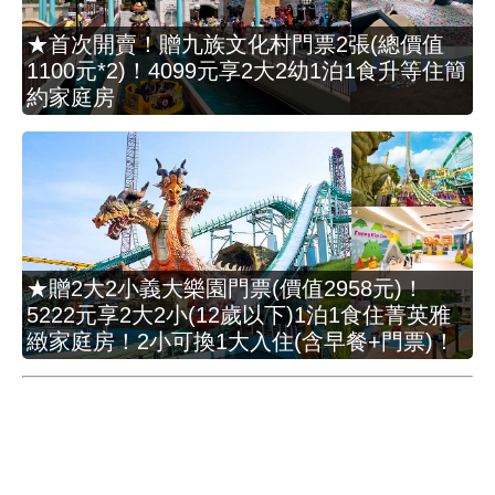
★首次開賣！贈九族文化村門票2張(總價值
1100元*2)！4099元享2大2幼1泊1食升等住簡
約家庭房
★贈2大2小義大樂園門票(價值2958元)！
5222元享2大2小(12歲以下)1泊1食住菁英雅
緻家庭房！2小可換1大入住(含早餐+門票)！