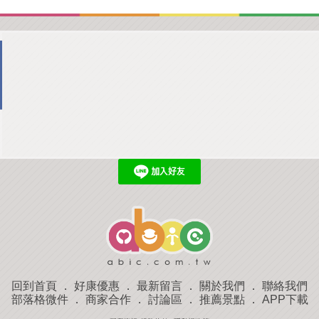
回到首頁
．
好康優惠
．
最新留言
．
關於我們
．
聯絡我們
部落格微件
．
商家合作
．
討論區
．
推薦景點
．
APP下載