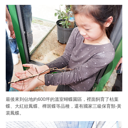
最後來到佔地約600坪的溫室蝴蝶園區，裡面飼育了枯葉
蝶、大紅紋鳳蝶、樺斑蝶等品種，還有國家三級保育類-黃
裳鳳蝶。