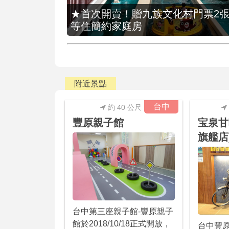
★首次開賣！贈九族文化村門票2張(總價
等住簡約家庭房
附近景點
台中
約 40 公尺
豐原親子館
宝泉甘
旗艦店
台中第三座親子館-豐原親子
館於2018/10/18正式開放，
台中豐原