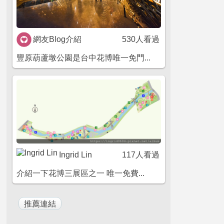
網友Blog介紹
530人看過
豐原葫蘆墩公園是台中花博唯一免門...
Ingrid Lin
117人看過
介紹一下花博三展區之一 唯一免費...