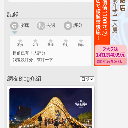
記錄
收藏
去過
評分
不好
欠佳
普通
很好
極佳
目前已有 1 人評分
我還沒評分，來評一下
網友Blog介紹