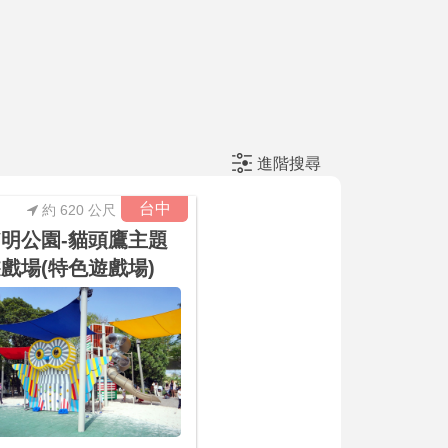
進階搜尋
台中
約 620 公尺
明公園-貓頭鷹主題
戲場(特色遊戲場)