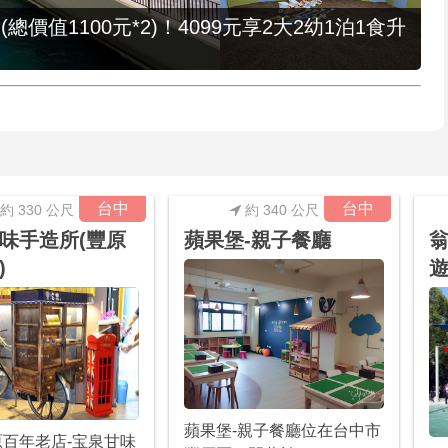
值1100元*2)！4099元享2大2幼1泊1食升
台中
台中
約 330 公尺
約 340 公尺
味手造所(豐原
蘋果堡-親子餐廳
翁
)
遊
蘋果堡-親子餐廳位在台中市
百年老店-宝泉甘味