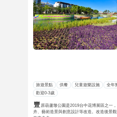
旅遊景點
供餐
兒童遊樂設施
全年
歡迎0-3歲
豐
原葫蘆墩公園是2019台中花博展區之
卉、藝術造景與創意設計等改造。改造後景觀