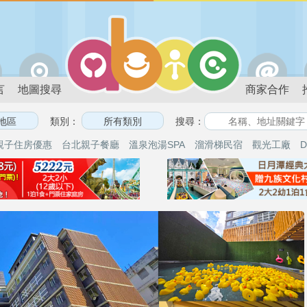
言
地圖搜尋
商家合作
類別：
搜尋：
親子住房優惠
台北親子餐廳
溫泉泡湯SPA
溜滑梯民宿
觀光工廠
D