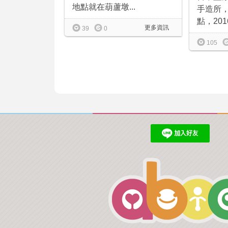
地點就在葫蘆墩...
手造所
點，2016/
更多資訊
39
0
105