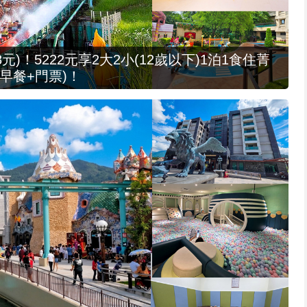
元)！5222元享2大2小(12歲以下)1泊1食住菁
早餐+門票)！