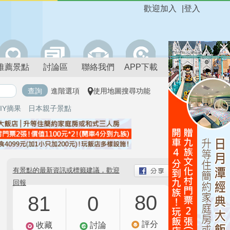
歡迎加入
|
登入
推薦景點
討論區
聯絡我們
APP下載
進階選項
使用地圖搜尋功能
IY摘果
日本親子景點
有景點的最新資訊或標籤建議，歡迎
回報
80
81
0
評分
收藏
討論