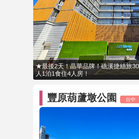
★最後2天！晶華品牌！礁溪捷絲旅309
人1泊1食住4人房！
豐原葫蘆墩公園
台中