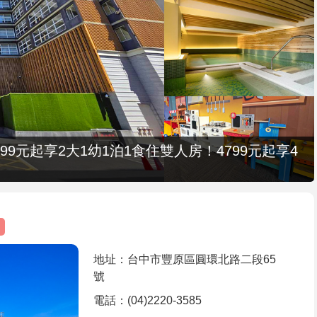
9元起享2大1幼1泊1食住雙人房！4799元起享4
地址：台中市豐原區圓環北路二段65
號
電話：(04)2220-3585