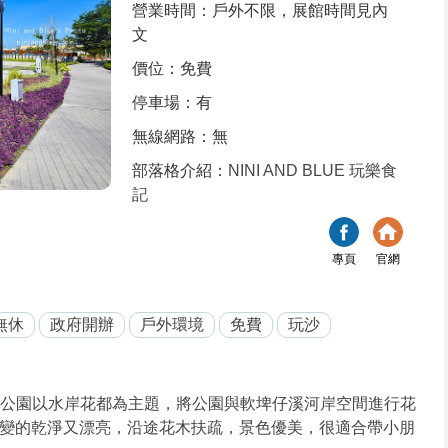
營業時間：戶外不限，展館時間見內
文
價位：免費
停車場：有
無線網路：無
部落格介紹：
NINI AND BLUE 玩樂食
記
專頁
官網
無休
政府開辦
戶外環境
免費
玩沙
一，公園以水岸花都為主題，將公園與軟埤仔溪河岸空間進行花
變的乾淨又漂亮，沿途花木扶疏，景色優美，很適合帶小朋