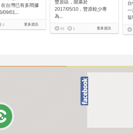
豐原區，開幕於
台
，在台灣已有多間據
2017/05/10，豐原較少專
一
09/01...
為...
翁
更多資訊
3
更多資訊
55
1