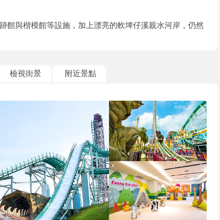
跡館與楷模館等設施，加上漂亮的軟埤仔溪親水河岸，仍然
檢視街景
附近景點