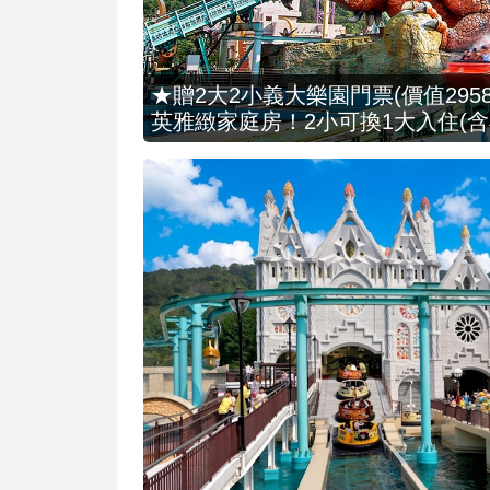
★贈2大2小義大樂園門票(價值2958
英雅緻家庭房！2小可換1大入住(含