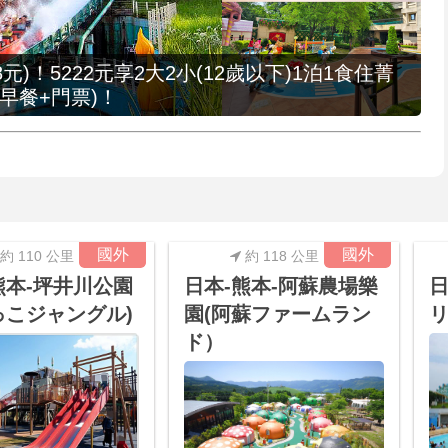
元)！5222元享2大2小(12歲以下)1泊1食住菁
早餐+門票)！
國外
國外
約 110 公里
約 118 公里
熊本-坪井川公園
日本-熊本-阿蘇農場樂
日
っこジャングル)
園(阿蘇ファームラン
リ
ド）