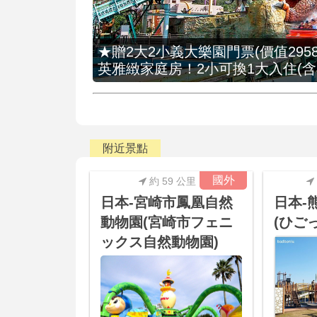
★贈2大2小義大樂園門票(價值2958
英雅緻家庭房！2小可換1大入住(含
附近景點
國外
約 59 公里
日本-宮崎市鳳凰自然
日本-
動物園(宮崎市フェニ
(ひご
ックス自然動物園)