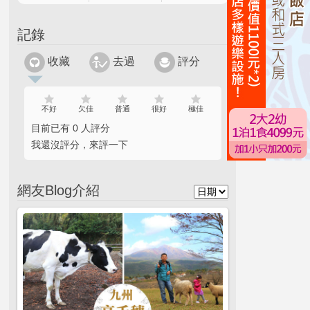
記錄
收藏
去過
評分
不好
欠佳
普通
很好
極佳
目前已有 0 人評分
我還沒評分，來評一下
網友Blog介紹