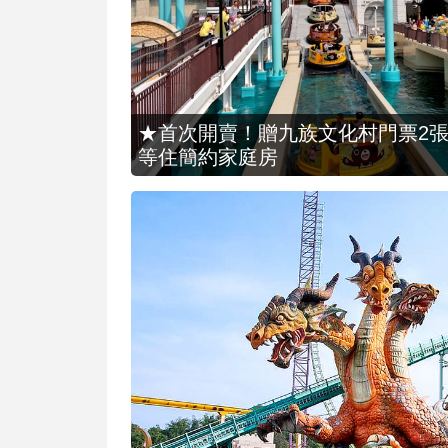
★首次開賣！贈九族文化村門票2張(總價
等住簡約家庭房