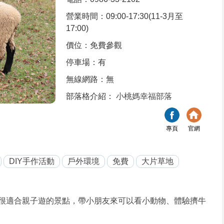
營業時間：09:00-17:30(11-3月至
17:00)
價位：免費參觀
停車場：有
無線網路：無
部落格介紹：
小桃媽幸福部落
專頁
官網
DIY手作活動
戶外環境
免費
大片草地
很適合親子遊的景點，帶小朋友來可以看小動物、體驗擠牛