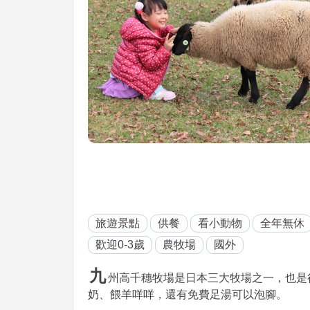
旅遊景點
供餐
看小動物
全年無休
歡迎0-3歲
農牧場
國外
九
州高千穗牧場是日本三大牧場之一，也是
奶、餵羊咩咩，還有免費足湯可以泡腳。