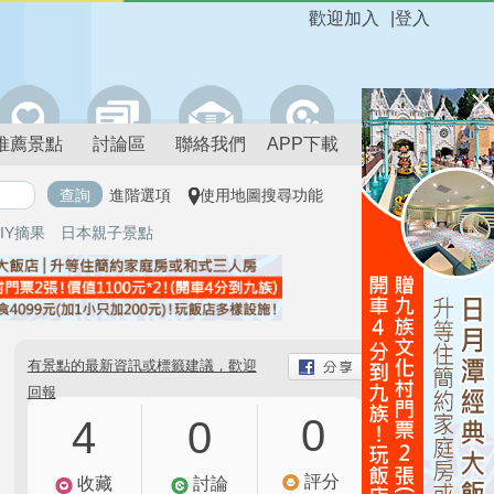
歡迎加入
|
登入
推薦景點
討論區
聯絡我們
APP下載
進階選項
使用地圖搜尋功能
IY摘果
日本親子景點
有景點的最新資訊或標籤建議，歡迎
回報
0
4
0
評分
收藏
討論