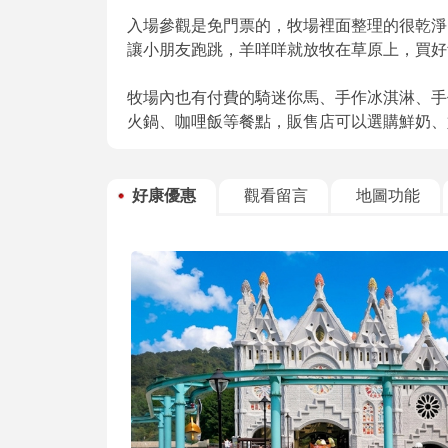
入場參觀是免門票的，牧場裡面整理的很乾淨
讓小朋友跑跳，羊咩咩就放牧在草原上，買好
牧場內也有付費的騎迷你馬、手作冰淇淋、手
火鍋、咖哩飯等餐點，販售店可以選購鮮奶、
好康優惠
觀看留言
地圖功能