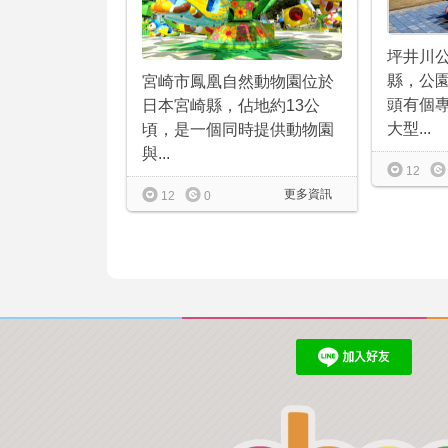
坪井川
縣，公
宮崎市鳳凰自然動物園位於
頭有個
日本宮崎縣，佔地約13公
大型...
頃，是一個同時提供動物園
與...
12
更多資訊
12
0