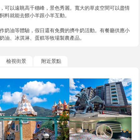
，可以遠眺高千穗峰，景色秀麗。寬大的草皮空間可以盡情
飼料就能去餵小羊跟小羊互動。
作奶油等體驗，假日還有免費的擠牛奶活動。有餐廳供應小
奶油、冰淇淋、蛋糕等牧場製農產品。
檢視街景
附近景點