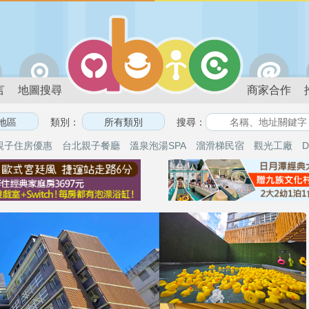
言
地圖搜尋
商家合作
類別：
搜尋：
親子住房優惠
台北親子餐廳
溫泉泡湯SPA
溜滑梯民宿
觀光工廠
D