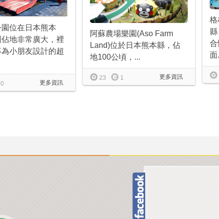
格
公園位在日本熊本
縣
阿蘇農場樂園(Aso Farm
園佔地非常廣大，裡
合
Land)位於日本熊本縣，佔
專為小朋友設計的超
面.
地100公頃，...
更多資訊
23
1
更多資訊
0