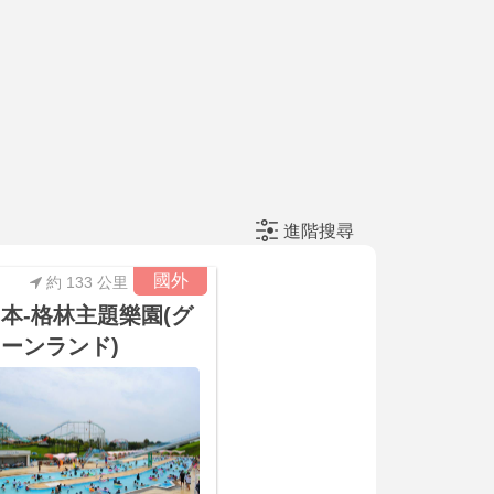
進階搜尋
國外
約 133 公里
本-格林主題樂園(グ
ーンランド)