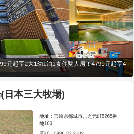
9元起享2大1幼1泊1食住雙人房！4799元起享4
(日本三大牧場)
地址：宮崎県都城市吉之元町5265番
地103
電話：0986-33-2102