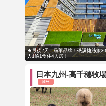
★最後2天！晶華品牌！礁溪捷絲旅309
人1泊1食住4人房！
日本九州-高千穗牧場
國外