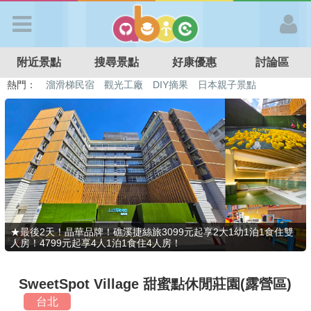
歡迎加入
附近景點
搜尋景點
好康優惠
討論區
APP登入
熱門：
溜滑梯民宿
觀光工廠
DIY摘果
日本親子景點
特色遊戲場
親子住房優惠
台北親子餐廳
溫泉泡湯SPA
首 頁
搜尋景點
好康優惠
★最後2天！晶華品牌！礁溪捷絲旅3099元起享2大1幼1泊1食住雙
人房！4799元起享4人1泊1食住4人房！
最新消息
SweetSpot Village 甜蜜點休閒莊園(露營區)
最新留言
台北