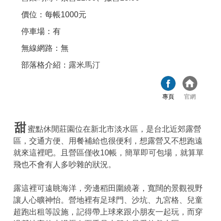
價位：每帳1000元
停車場：有
無線網路：無
部落格介紹：
露米馬汀
專頁
官網
甜
蜜點休閒莊園位在新北市淡水區，是台北近郊露營
區，交通方便、用餐補給也很便利，想露營又不想跑遠
就來這裡吧。且營區僅收10帳，簡單即可包場，就算單
飛也不會有人多吵雜的狀況。
露這裡可遠眺海洋，旁邊稻田圍繞著，寬闊的景觀視野
讓人心曠神怡。營地裡有足球門、沙坑、九宮格、兒童
超跑出租等設施，記得帶上球來跟小朋友一起玩，而穿