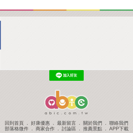
回到首頁
．
好康優惠
．
最新留言
．
關於我們
．
聯絡我們
部落格微件
．
商家合作
．
討論區
．
推薦景點
．
APP下載