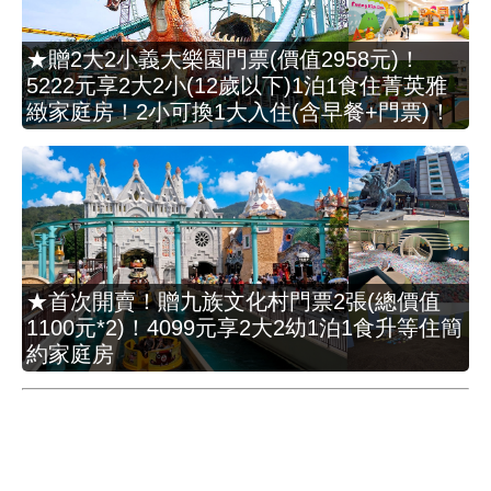
★贈2大2小義大樂園門票(價值2958元)！
5222元享2大2小(12歲以下)1泊1食住菁英雅
緻家庭房！2小可換1大入住(含早餐+門票)！
★首次開賣！贈九族文化村門票2張(總價值
1100元*2)！4099元享2大2幼1泊1食升等住簡
約家庭房