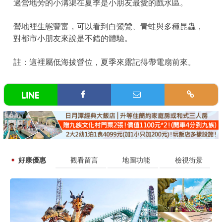
過營地旁的小溝渠在夏季是小朋友最愛的戲水區。
營地裡生態豐富，可以看到白鷺鷥、青蛙與多種昆蟲，
對都市小朋友來說是不錯的體驗。
註：這裡屬低海拔營位，夏季來露記得帶電扇前來。
好康優惠
觀看留言
地圖功能
檢視街景