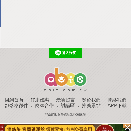
回到首頁
．
好康優惠
．
最新留言
．
關於我們
．
聯絡我們
部落格微件
．
商家合作
．
討論區
．
推薦景點
．
APP下載
羿磊資訊 服務條款&隱私權政策