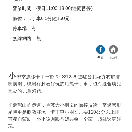
營業時間：假日11:00-18:00(遇雨暫停)
價位：卡丁車6.5分鐘150元
停車場：有
無線網路：無
專頁
官網
小
學堂漂移卡丁車於2018/12/29進駐台北花卉村胖胖
熊廣場，現場有刺激好玩的甩尾卡丁車，也有適合幼兒
駕駛的兒童超跑。
平滑彎曲的跑道，挑戰大小朋友的操控技術，當過彎甩
尾時更是刺激好玩，卡丁車小朋友只要120公分以上即
可獨自駕駛，小小孩則跟爸媽共乘，全家一起飆速更好
玩。