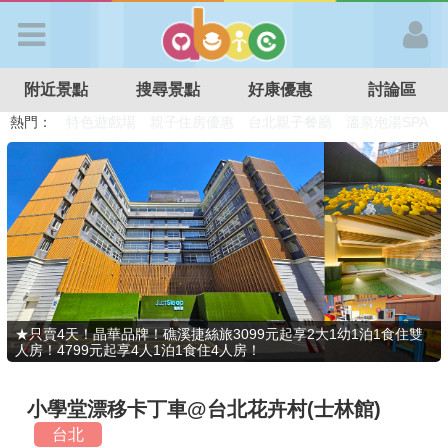
歡迎加入
附近景點
搜尋景點
好康優惠
討論區
APP登入
熱門：
溜滑梯民宿
觀光工廠
DIY摘果
日本親子景點
特色遊戲場
親子住房優惠
台北親子餐廳
溫泉泡湯SPA
首 頁
搜尋景點
好康優惠
★只賣4天！晶華品牌！礁溪捷絲旅3099元起享2大1幼1泊1食住雙
人房！4799元起享4人1泊1食住4人房！
最新消息
小學堂漂移卡丁車@台北花卉村(士林館)
最新留言
台北