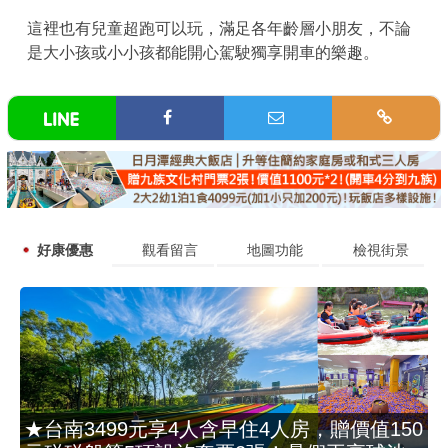
這裡也有兒童超跑可以玩，滿足各年齡層小朋友，不論
是大小孩或小小孩都能開心駕駛獨享開車的樂趣。
好康優惠
觀看留言
地圖功能
檢視街景
★台南3499元享4人含早住4人房，贈價值150