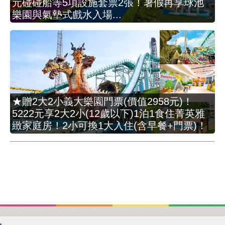
元碰碰船等5項設施套票2張！暑假再享球池
樂園與氣墊式戲水入場...
★贈2大2小義大樂園門票(價值2958元)！
5222元享2大2小(12歲以下)1泊1食住菁英雅
緻家庭房！2小可換1大入住(含早餐+門票)！