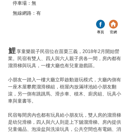
停車場：無
無線網路：有
專頁
官網
鯉
享童樂親子民宿位在苗栗三義，2018年2月開始營
業。民宿有雙人、四人與六人親子房各一間，房內都有
溜滑梯與玩具，一樓大廳也有兒童遊戲區。
小朋友一踏入一樓大廳立即啟動遊玩模式，大廳內側有
一座木屋攀爬溜滑梯組，樹屋內放滿球池給小朋友翻
滾，另一側有跳跳馬、滑步車、積木、廚房組、玩具小
車與童書等。
民宿每間房內也都有玩具給小朋友玩，雙人房的溜滑梯
是幼兒滑梯，四人與六人則是上下舖溜滑梯。房內提供
兒童備品、泡澡盆與洗澡玩具，公共空間也有電鍋、消