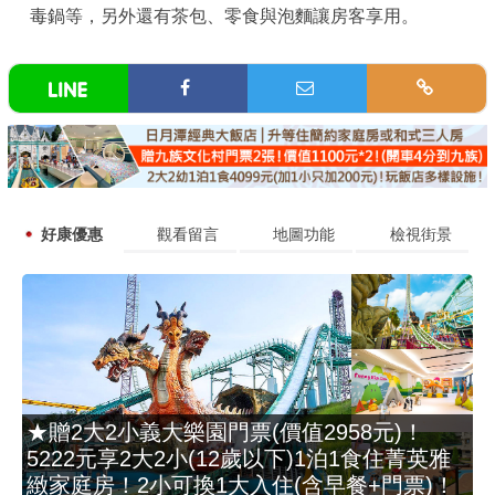
毒鍋等，另外還有茶包、零食與泡麵讓房客享用。
好康優惠
觀看留言
地圖功能
檢視街景
★贈2大2小義大樂園門票(價值2958元)！
5222元享2大2小(12歲以下)1泊1食住菁英雅
緻家庭房！2小可換1大入住(含早餐+門票)！