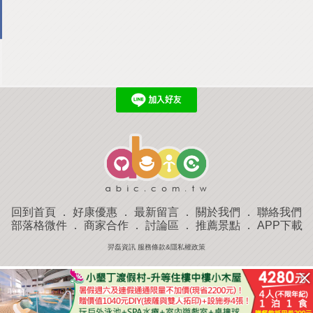
回到首頁
．
好康優惠
．
最新留言
．
關於我們
．
聯絡我們
部落格微件
．
商家合作
．
討論區
．
推薦景點
．
APP下載
羿磊資訊 服務條款&隱私權政策