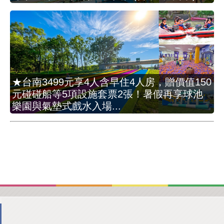
★台南3499元享4人含早住4人房，贈價值150
元碰碰船等5項設施套票2張！暑假再享球池
樂園與氣墊式戲水入場...