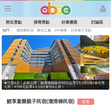
歡迎加入
附近景點
搜尋景點
好康優惠
討論區
APP登入
熱門：
溜滑梯民宿
觀光工廠
DIY摘果
日本親子景點
特色遊戲場
親子住房優惠
台北親子餐廳
溫泉泡湯SPA
首 頁
搜尋景點
好康優惠
★只賣4天！晶華品牌！礁溪捷絲旅3099元起享2大1幼1泊1食住雙
人房！4799元起享4人1泊1食住4人房！
最新消息
鯉享童樂親子民宿(溜滑梯民宿)
苗栗
最新留言