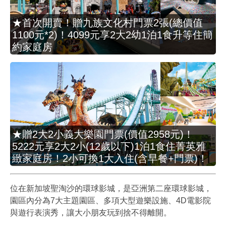
★首次開賣！贈九族文化村門票2張(總價值
1100元*2)！4099元享2大2幼1泊1食升等住簡
約家庭房
★贈2大2小義大樂園門票(價值2958元)！
5222元享2大2小(12歲以下)1泊1食住菁英雅
緻家庭房！2小可換1大入住(含早餐+門票)！
位在新加坡聖淘沙的環球影城，是亞洲第二座環球影城，
園區內分為7大主題園區、多項大型遊樂設施、4D電影院
與遊行表演秀，讓大小朋友玩到捨不得離開。