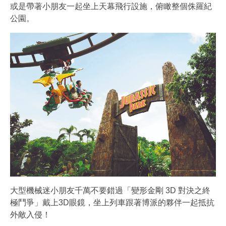
或是帶著小朋友一起坐上天幕飛行設施，俯瞰整個侏羅紀
公園。
大型機械迷小朋友千萬不要錯過「變形金剛 3D 對決之終
極鬥爭」戴上3D眼鏡，坐上列車跟著博派的夥伴一起抵抗
外敵入侵！