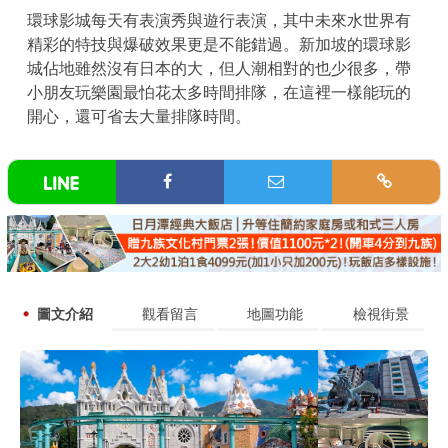
環球影城每天有表演秀與遊行表演，其中未來水世界有
精彩的特技與爆破效果更是不能錯過。新加坡的環球影
城佔地雖然沒有日本的大，但人潮相對的也少很多，帶
小朋友玩樂園最怕花太多時間排隊，在這裡一樣能玩的
開心，還可省去大量排隊時間。
圖文介紹
觀看留言
地圖功能
檢視街景