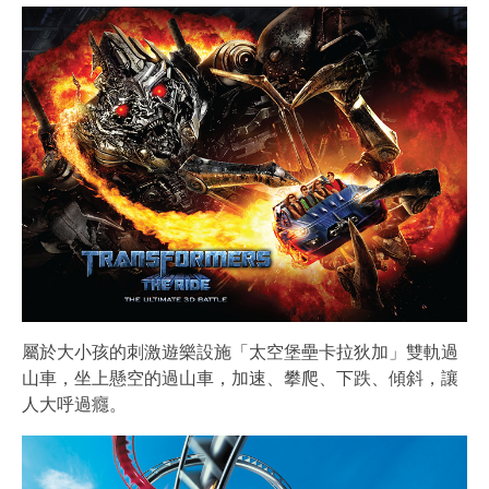
屬於大小孩的刺激遊樂設施「太空堡壘卡拉狄加」雙軌過
山車，坐上懸空的過山車，加速、攀爬、下跌、傾斜，讓
人大呼過癮。