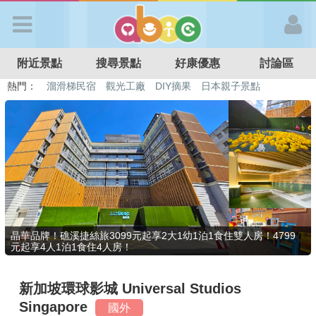
歡迎加入
附近景點
搜尋景點
好康優惠
討論區
APP登入
熱門：
溜滑梯民宿
觀光工廠
DIY摘果
日本親子景點
特色遊戲場
親子住房優惠
台北親子餐廳
溫泉泡湯SPA
首 頁
搜尋景點
好康優惠
晶華品牌！礁溪捷絲旅3099元起享2大1幼1泊1食住雙人房！4799
元起享4人1泊1食住4人房！
最新消息
新加坡環球影城 Universal Studios
最新留言
Singapore
國外