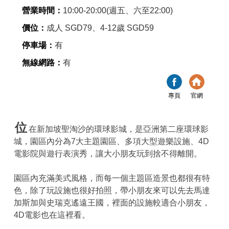
營業時間：
10:00-20:00(週五、六至22:00)
價位：
成人 SGD79、4-12歲 SGD59
停車場：
有
無線網路：
有
專頁
官網
位
在新加坡聖淘沙的環球影城，是亞洲第二座環球影
城，園區內分為7大主題園區、多項大型遊樂設施、4D
電影院與遊行表演秀，讓大小朋友玩到捨不得離開。
園區內充滿美式風格，而每一個主題區造景也都很有特
色，除了玩設施也很好拍照，帶小朋友來可以先去馬達
加斯加與史瑞克遙遠王國，裡面的設施較適合小朋友，
4D電影也在這裡看。