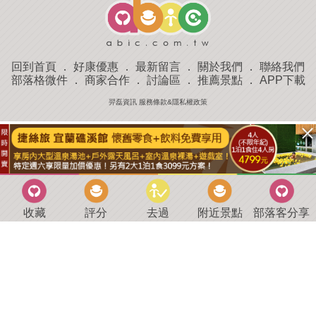
回到首頁
．
好康優惠
．
最新留言
．
關於我們
．
聯絡我們
部落格微件
．
商家合作
．
討論區
．
推薦景點
．
APP下載
羿磊資訊 服務條款&隱私權政策
收藏
評分
去過
附近景點
部落客分享