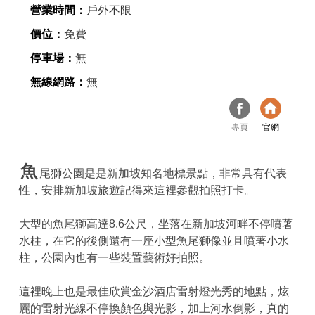
營業時間：
戶外不限
價位：
免費
停車場：
無
無線網路：
無
專頁
官網
魚
尾獅公園是是新加坡知名地標景點，非常具有代表
性，安排新加坡旅遊記得來這裡參觀拍照打卡。
大型的魚尾獅高達8.6公尺，坐落在新加坡河畔不停噴著
水柱，在它的後側還有一座小型魚尾獅像並且噴著小水
柱，公園內也有一些裝置藝術好拍照。
這裡晚上也是最佳欣賞金沙酒店雷射燈光秀的地點，炫
麗的雷射光線不停換顏色與光影，加上河水倒影，真的