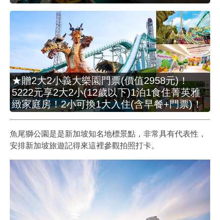
★贈2大2小義大樂園門票(價值2958元)！
5222元享2大2小(12歲以下)1泊1食住菁英雅
緻家庭房！2小可換1大入住(含早餐+門票)！
魚尾獅公園是是新加坡知名地標景點，非常具有代表性，
安排新加坡旅遊記得來這裡參觀拍照打卡。