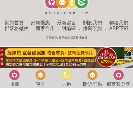
回到首頁
．
好康優惠
．
最新留言
．
關於我們
．
聯絡我們
部落格微件
．
商家合作
．
討論區
．
推薦景點
．
APP下載
羿磊資訊 服務條款&隱私權政策
收藏
評分
去過
附近景點
部落客分享