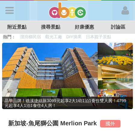
歡迎加入
附近景點
搜尋景點
好康優惠
討論區
APP登入
熱門：
溜滑梯民宿
觀光工廠
DIY摘果
日本親子景點
特色遊戲場
親子住房優惠
台北親子餐廳
溫泉泡湯SPA
首 頁
搜尋景點
好康優惠
晶華品牌！礁溪捷絲旅3099元起享2大1幼1泊1食住雙人房！4799
元起享4人1泊1食住4人房！
最新消息
新加坡-魚尾獅公園 Merlion Park
國外
最新留言