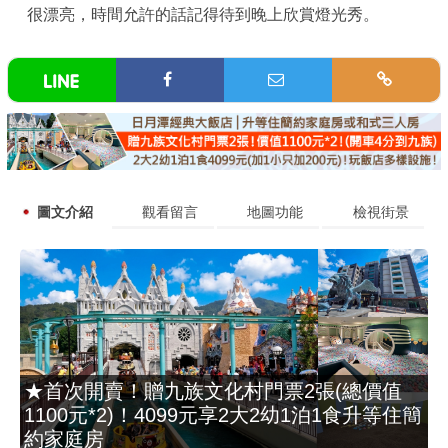
很漂亮，時間允許的話記得待到晚上欣賞燈光秀。
圖文介紹
觀看留言
地圖功能
檢視街景
★首次開賣！贈九族文化村門票2張(總價值
1100元*2)！4099元享2大2幼1泊1食升等住簡
約家庭房