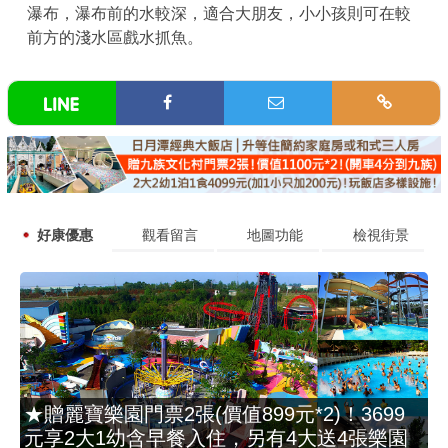
瀑布，瀑布前的水較深，適合大朋友，小小孩則可在較
前方的淺水區戲水抓魚。
好康優惠
觀看留言
地圖功能
檢視街景
★贈麗寶樂園門票2張(價值899元*2)！3699
元享2大1幼含早餐入住，另有4大送4張樂園