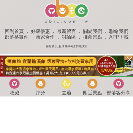
回到首頁
．
好康優惠
．
最新留言
．
關於我們
．
聯絡我們
部落格微件
．
商家合作
．
討論區
．
推薦景點
．
APP下載
羿磊資訊 服務條款&隱私權政策
收藏
評分
去過
附近景點
部落客分享