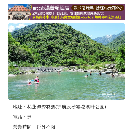
商家合作
推薦景點
討論區
聯絡我們
APP下載
地址：花蓮縣秀林鄉(導航設砂婆噹溪畔公園)
電話：無
營業時間：戶外不限