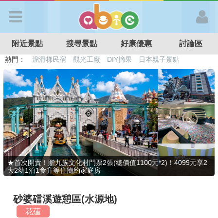
歡迎加入
附近景點
搜尋景點
好康優惠
討論區
APP登入
熱門：
溜滑梯民宿
觀光工廠
DIY摘果
日本親子景點
特色遊戲場
親子住房優惠
台北親子餐廳
溫泉泡湯SPA
首 頁
搜尋景點
好康優惠
★首次開賣！贈九族文化村門票2張(總價值1100元*2)！4099元享2
大2幼1泊1食升等住簡約家庭房
最新消息
砂婆礑溪遊憩區(水源地)
最新留言
花蓮