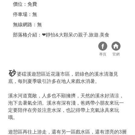
價位：免費
停車場：無
無線網路：無
部落格介紹：
❤靜怡&大顆呆の親子.旅遊.美食
專頁
官網
砂
婆礑溪遊憩區近花蓮市區，碧綠色的溪水清澈見
底，每到夏季吸引許多在地人來戲水消暑。
溪水河道寬敞，人多也不顯擁擠，天然的溪水好清涼，
泡下去暑氣全消。溪水有深有淺，爸媽帶小朋友來玩一
定要陪伴在旁並注意水深，也記得帶上充氣泳具來玩
哦。
遊憩區再往上游走，還有另一區戲水區，還有漂亮的3層