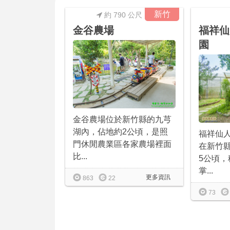
新竹
約 790 公尺
金谷農場
福祥仙
園
金谷農場位於新竹縣的九芎
湖內，佔地約2公頃，是照
福祥仙
門休閒農業區各家農場裡面
在新竹
比...
5公頃，
掌...
更多資訊
863
22
73