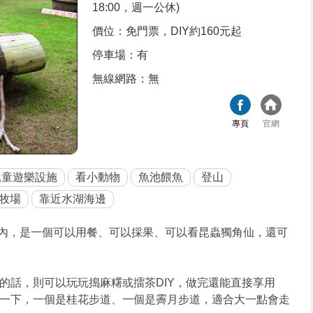
18:00，週一公休)
價位：免門票，DIY約160元起
停車場：有
無線網路：無
專頁
官網
兒童遊樂設施
看小動物
魚池餵魚
登山
牧場
靠近水湖海邊
內，是一個可以用餐、可以採果、可以看昆蟲獨角仙，還可
的話，則可以玩玩搗麻糬或擂茶DIY，做完還能直接享用
一下，一個是桂花步道、一個是霽月步道，適合大一點會走