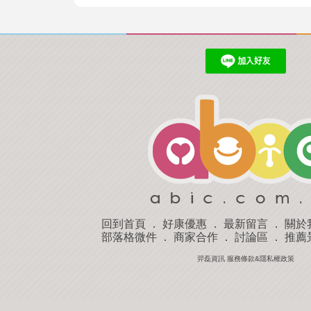
回到首頁
．
好康優惠
．
最新留言
．
關於
部落格微件
．
商家合作
．
討論區
．
推薦
羿磊資訊 服務條款&隱私權政策