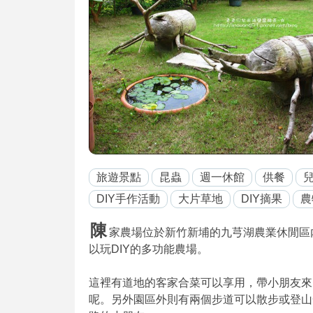
旅遊景點
昆蟲
週一休館
供餐
DIY手作活動
大片草地
DIY摘果
農
陳
家農場位於新竹新埔的九芎湖農業休閒區
以玩DIY的多功能農場。
這裡有道地的客家合菜可以享用，帶小朋友來
呢。另外園區外則有兩個步道可以散步或登山