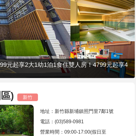
9元起享2大1幼1泊1食住雙人房！4799元起享4
區)
新竹
地址：新竹縣新埔鎮照門里7鄰1號
電話：(03)589-0981
營業時間：09:00-17:00(假日至