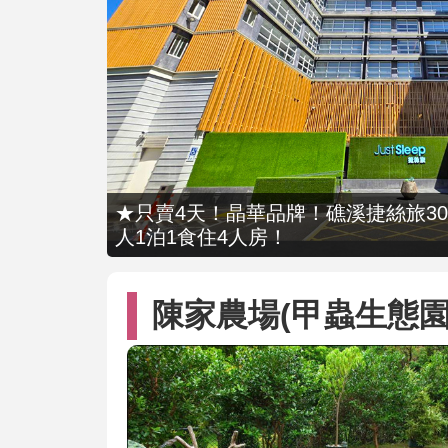
★只賣4天！晶華品牌！礁溪捷絲旅309
人1泊1食住4人房！
陳家農場(甲蟲生態園