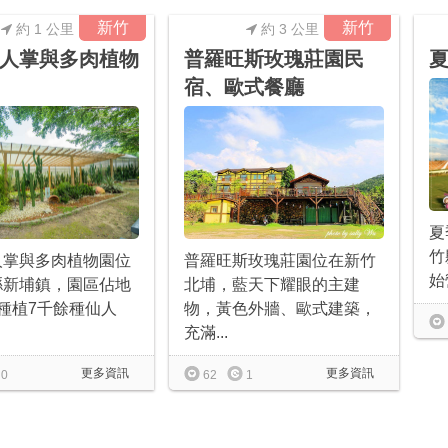
新竹
新竹
約 1 公里
約 3 公里
人掌與多肉植物
普羅旺斯玫瑰莊園民
宿、歐式餐廳
夏
竹
人掌與多肉植物園位
普羅旺斯玫瑰莊園位在新竹
始
縣新埔鎮，園區佔地
北埔，藍天下耀眼的主建
種植7千餘種仙人
物，黃色外牆、歐式建築，
充滿...
更多資訊
更多資訊
0
62
1