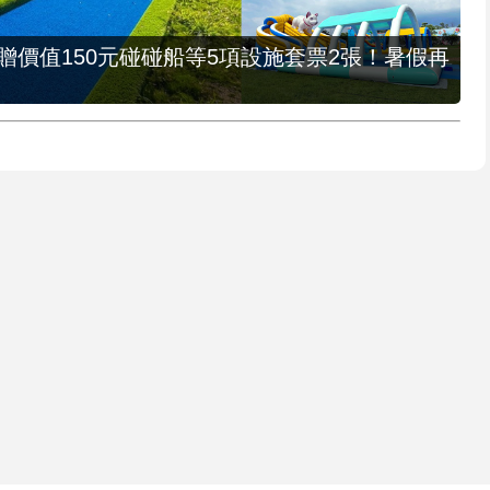
，贈價值150元碰碰船等5項設施套票2張！暑假再