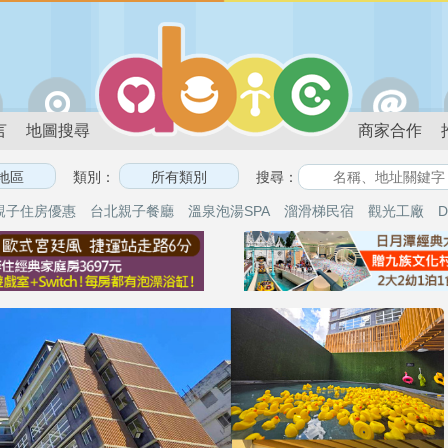
言
地圖搜尋
商家合作
類別：
搜尋：
親子住房優惠
台北親子餐廳
溫泉泡湯SPA
溜滑梯民宿
觀光工廠
D