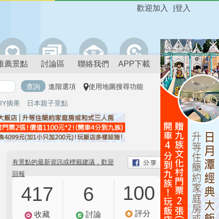
歡迎加入
|
登入
推薦景點
討論區
聯絡我們
APP下載
進階選項
使用地圖搜尋功能
IY摘果
日本親子景點
有景點的最新資訊或標籤建議，歡迎
回報
100
417
6
評分
收藏
討論