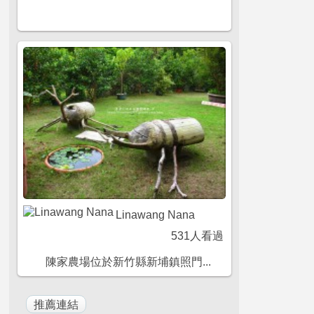
Linawang Nana
531人看過
陳家農場位於新竹縣新埔鎮照門...