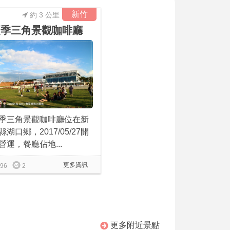
新竹
約 3 公里
夏季三角景觀咖啡廳
季三角景觀咖啡廳位在新
縣湖口鄉，2017/05/27開
營運，餐廳佔地...
更多資訊
96
2
更多附近景點