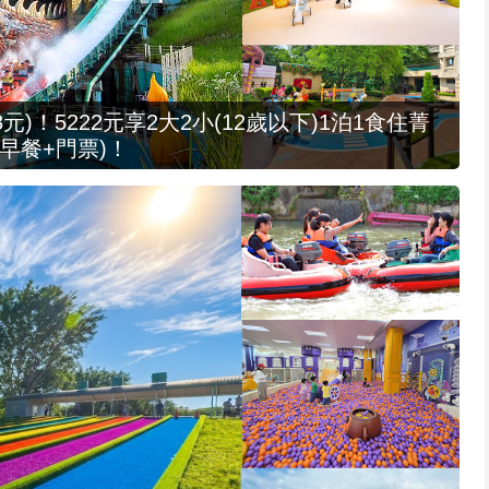
元)！5222元享2大2小(12歲以下)1泊1食住菁
早餐+門票)！