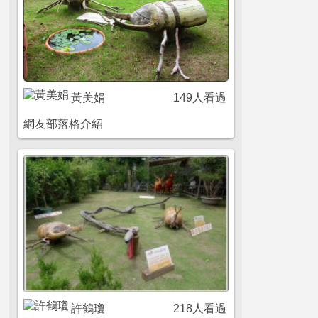
黃美娟
149人看過
網友部落格介紹
許鶴瓊
218人看過