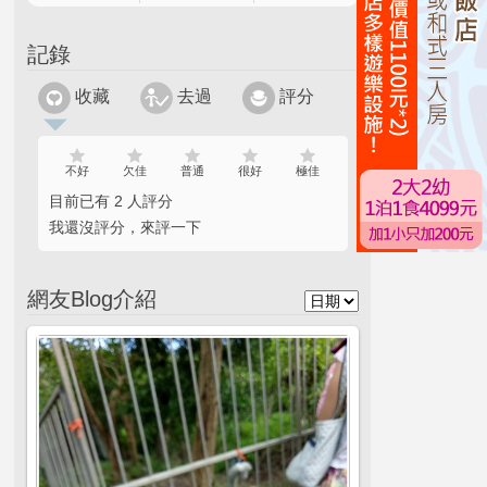
記錄
收藏
去過
評分
不好
欠佳
普通
很好
極佳
目前已有 2 人評分
我還沒評分，來評一下
網友Blog介紹