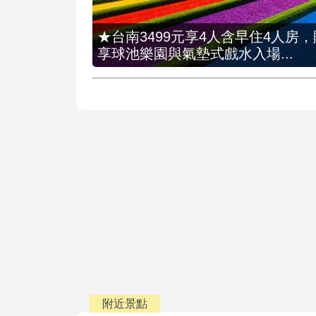
★台南3499元享4人含早住4人房
享球池樂園與氣墊式戲水入場...
附近景點