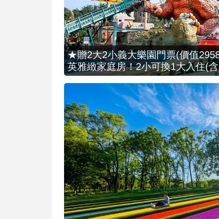
★贈2大2小義大樂園門票(價值2958
英雅緻家庭房！2小可換1大入住(含