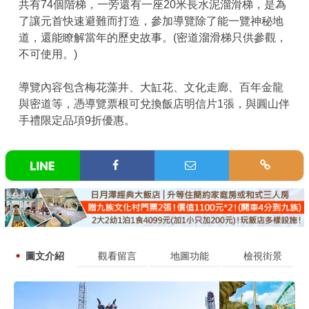
共有74個階梯，一旁還有一座20米長水泥溜滑梯，是為
了讓元首快速避難而打造，參加導覽除了能一覽神秘地
道，還能瞭解當年的歷史故事。(密道溜滑梯只供參觀，
不可使用。)
導覽內容包含梅花藻井、大缸花、文化走廊、百年金龍
與密道等，憑導覽票根可兌換飯店明信片1張，與圓山伴
手禮限定品項9折優惠。
圖文介紹
觀看留言
地圖功能
檢視街景