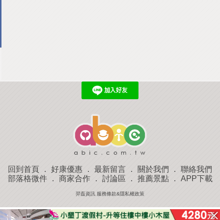
回到首頁
．
好康優惠
．
最新留言
．
關於我們
．
聯絡我們
部落格微件
．
商家合作
．
討論區
．
推薦景點
．
APP下載
羿磊資訊 服務條款&隱私權政策