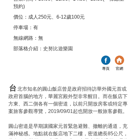
預約)
價位：成人250元、6-12歲100元
停車場：有
無線網路：無
部落格介紹：
史努比遊樂園
專頁
官網
台
北市知名的圓山飯店曾是政府招待訪華外國元首或
政府首腦的地方，華麗宮殿外型非常醒目。而在飯店下
方東、西二側各有一個密道，以前只開放房客或特定專
案旅客參觀導覽，2019/09/01起也開放一般旅客參觀。
圓山密道是早期讓國家元首緊急避難、撤離的通道，充
滿神秘感。地點就在飯店地下二樓，密道總長85公尺，