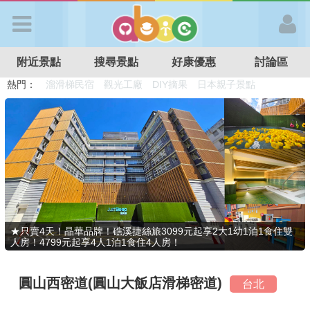
歡迎加入
附近景點
搜尋景點
好康優惠
討論區
APP登入
熱門：
溜滑梯民宿
觀光工廠
DIY摘果
日本親子景點
特色遊戲場
親子住房優惠
台北親子餐廳
溫泉泡湯SPA
首 頁
搜尋景點
好康優惠
★只賣4天！晶華品牌！礁溪捷絲旅3099元起享2大1幼1泊1食住雙
人房！4799元起享4人1泊1食住4人房！
最新消息
圓山西密道(圓山大飯店滑梯密道)
台北
最新留言