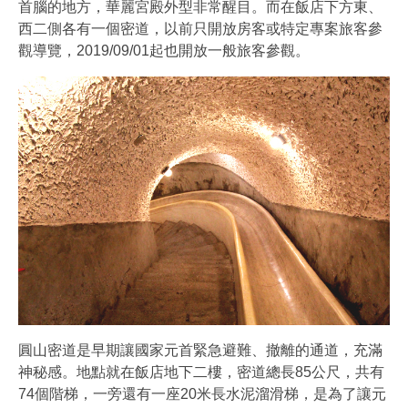
首腦的地方，華麗宮殿外型非常醒目。而在飯店下方東、
西二側各有一個密道，以前只開放房客或特定專案旅客參
觀導覽，2019/09/01起也開放一般旅客參觀。
圓山密道是早期讓國家元首緊急避難、撤離的通道，充滿
神秘感。地點就在飯店地下二樓，密道總長85公尺，共有
74個階梯，一旁還有一座20米長水泥溜滑梯，是為了讓元