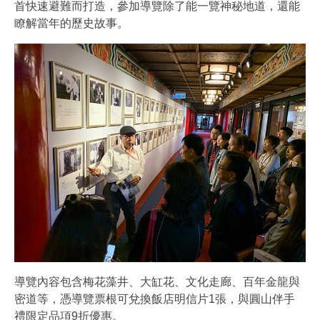
首快速避難而打造，參加導覽除了能一覽神秘地道，還能
瞭解當年的歷史故事。
導覽內容包含梅花藻井、大缸花、文化走廊、百年金龍與
密道等，憑導覽票根可兌換飯店明信片1張，與圓山伴手
禮限定品項9折優惠。