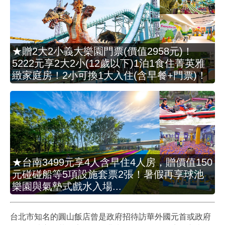
★贈2大2小義大樂園門票(價值2958元)！
5222元享2大2小(12歲以下)1泊1食住菁英雅
緻家庭房！2小可換1大入住(含早餐+門票)！
★台南3499元享4人含早住4人房，贈價值150
元碰碰船等5項設施套票2張！暑假再享球池
樂園與氣墊式戲水入場...
台北市知名的圓山飯店曾是政府招待訪華外國元首或政府