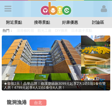
歡迎加入
附近景點
搜尋景點
好康優惠
討論區
APP登入
熱門：
溜滑梯民宿
觀光工廠
DIY摘果
日本親子景點
特色遊戲場
親子住房優惠
台北親子餐廳
溫泉泡湯SPA
首 頁
搜尋景點
好康優惠
★最後2天！晶華品牌！礁溪捷絲旅3099元起享2大1幼1泊1食住雙
人房！4799元起享4人1泊1食住4人房！
最新消息
龍洞漁港
台北
最新留言