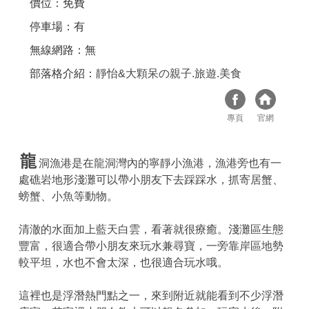
價位：免費
停車場：有
無線網路：無
部落格介紹：
靜怡&大顆呆の親子.旅遊.美食
專頁
官網
龍
洞漁港是在龍洞灣內的寧靜小漁港，漁港旁也有一
處礁岩地形淺灘可以帶小朋友下去踩踩水，抓寄居蟹、
螃蟹、小魚等動物。
清澈的水面加上藍天白雲，看著就很療癒。淺灘區生態
豐富，很適合帶小朋友來玩水兼尋寶，一旁靠岸區地勢
較平坦，水也不會太深，也很適合玩水哦。
這裡也是浮潛熱門點之一，來到附近就能看到不少浮潛