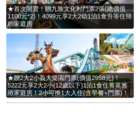
★首次開賣！贈九族文化村門票2張(總價值
1100元*2)！4099元享2大2幼1泊1食升等住簡
約家庭房
★贈2大2小義大樂園門票(價值2958元)！
5222元享2大2小(12歲以下)1泊1食住菁英雅
緻家庭房！2小可換1大入住(含早餐+門票)！