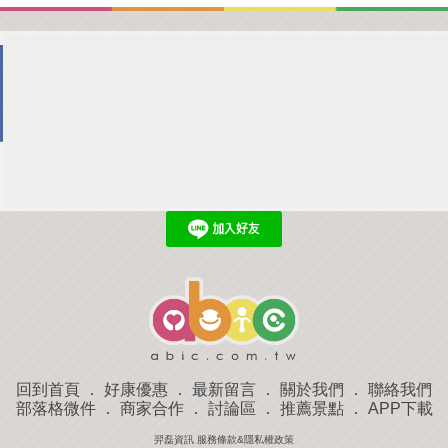
回到首頁
．
好康優惠
．
最新留言
．
關於我們
．
聯絡我們
部落格微件
．
商家合作
．
討論區
．
推薦景點
．
APP下載
羿磊資訊 服務條款&隱私權政策