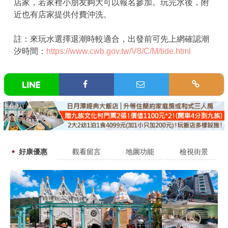
店家，若家裡小朋友夠大可以報名參加。玩完水後，附
近也有店家提供付費沖洗。
註：來玩水選擇退潮時較適合，出發前可先上網確認潮
汐時間：
https://www.cwb.gov.tw/V8/C/M/tide.html
好康優惠
觀看留言
地圖功能
檢視街景