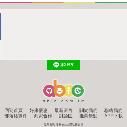
回到首頁
．
好康優惠
．
最新留言
．
關於我們
．
聯絡我們
部落格微件
．
商家合作
．
討論區
．
推薦景點
．
APP下載
羿磊資訊 服務條款&隱私權政策