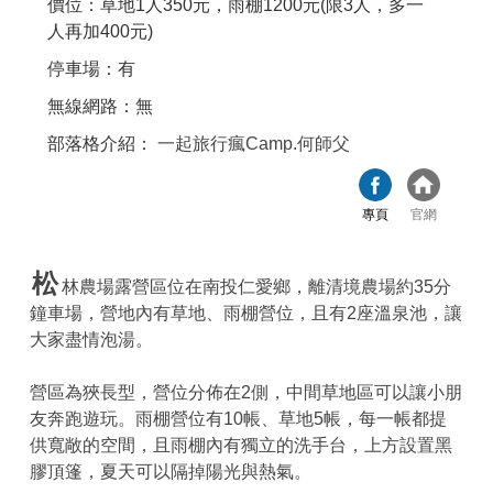
價位：草地1人350元，雨棚1200元(限3人，多一
人再加400元)
停車場：有
無線網路：無
部落格介紹：
一起旅行瘋Camp.何師父
專頁
官網
松
林農場露營區位在南投仁愛鄉，離清境農場約35分
鐘車場，營地內有草地、雨棚營位，且有2座溫泉池，讓
大家盡情泡湯。
營區為狹長型，營位分佈在2側，中間草地區可以讓小朋
友奔跑遊玩。雨棚營位有10帳、草地5帳，每一帳都提
供寬敞的空間，且雨棚內有獨立的洗手台，上方設置黑
膠頂篷，夏天可以隔掉陽光與熱氣。