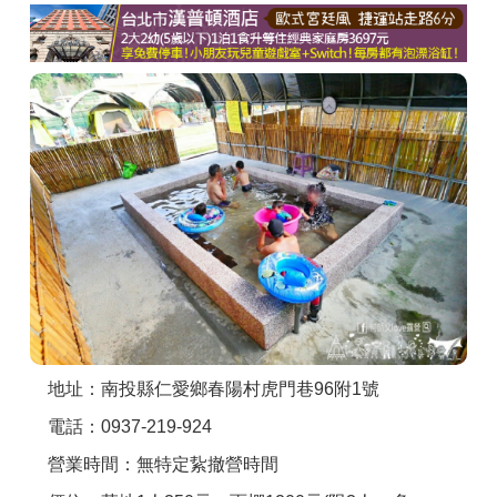
商家合作
推薦景點
討論區
聯絡我們
APP下載
地址：南投縣仁愛鄉春陽村虎門巷96附1號
電話：0937-219-924
營業時間：無特定紥撤營時間