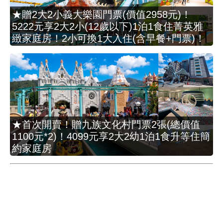
★贈2大2小義大樂園門票(價值2958元)！
5222元享2大2小(12歲以下)1泊1食住菁英雅
緻家庭房！2小可換1大入住(含早餐+門票)！
★首次開賣！贈九族文化村門票2張(總價值
1100元*2)！4099元享2大2幼1泊1食升等住簡
約家庭房