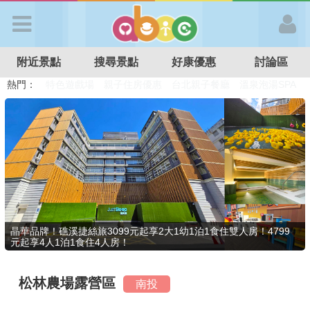
歡迎加入
附近景點
搜尋景點
好康優惠
討論區
APP登入
熱門：
溜滑梯民宿
觀光工廠
DIY摘果
日本親子景點
特色遊戲場
親子住房優惠
台北親子餐廳
溫泉泡湯SPA
首 頁
搜尋景點
好康優惠
晶華品牌！礁溪捷絲旅3099元起享2大1幼1泊1食住雙人房！4799
元起享4人1泊1食住4人房！
最新消息
松林農場露營區
南投
最新留言