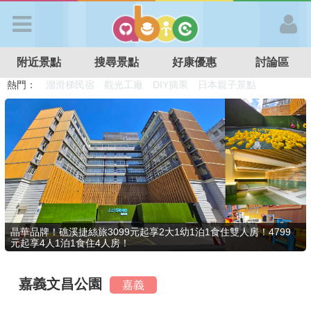
歡迎加入
附近景點
搜尋景點
好康優惠
討論區
APP登入
熱門：
溜滑梯民宿
觀光工廠
DIY摘果
日本親子景點
特色遊戲場
親子住房優惠
台北親子餐廳
溫泉泡湯SPA
首 頁
搜尋景點
好康優惠
晶華品牌！礁溪捷絲旅3099元起享2大1幼1泊1食住雙人房！4799
元起享4人1泊1食住4人房！
最新消息
嘉義文昌公園
嘉義
最新留言