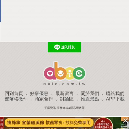
回到首頁
．
好康優惠
．
最新留言
．
關於我們
．
聯絡我們
部落格微件
．
商家合作
．
討論區
．
推薦景點
．
APP下載
羿磊資訊 服務條款&隱私權政策