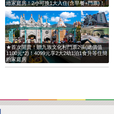
緻家庭房！2小可換1大入住(含早餐+門票)！
★首次開賣！贈九族文化村門票2張(總價值
1100元*2)！4099元享2大2幼1泊1食升等住簡
約家庭房