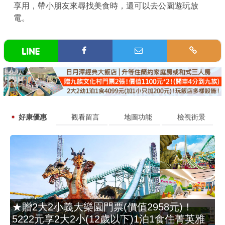
享用，帶小朋友來尋找美食時，還可以去公園遊玩放
電。
好康優惠
觀看留言
地圖功能
檢視街景
★贈2大2小義大樂園門票(價值2958元)！
5222元享2大2小(12歲以下)1泊1食住菁英雅