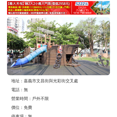
商家合作
推薦景點
討論區
聯絡我們
APP下載
地址：嘉義市文昌街與光彩街交叉處
電話：無
營業時間：戶外不限
價位：免費
停車場：無