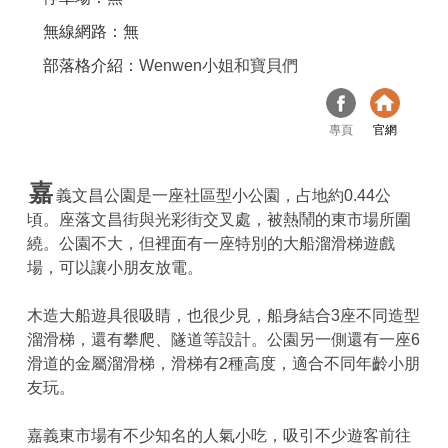
無線網路：無
部落格介紹：
Wenwen小姐和寶貝們
專頁
官網
嘉
義文昌公園是一座社區型小公園，占地約0.44公
頃。座落文昌街與光彩街交叉處，被熱鬧的東市場所圍
繞。公園不大，但裡面有一座特別的大船溜滑梯遊戲
場，可以讓小朋友放電。
木造大船遊具很吸睛，也很少見，船身結合3座不同造型
溜滑梯，還有攀爬、隧道等設計。公園另一側還有一座6
滑道的金屬溜滑梯，滑梯有2種高度，適合不同年齡小朋
友玩。
嘉義東市場有不少知名的人氣小吃，吸引不少遊客前往