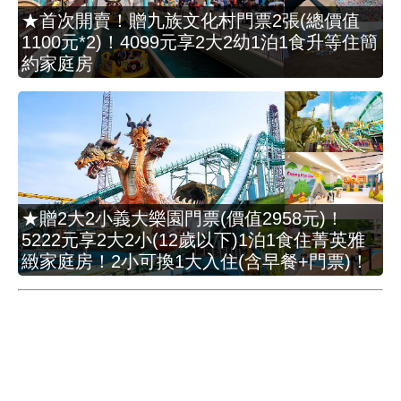
★首次開賣！贈九族文化村門票2張(總價值
1100元*2)！4099元享2大2幼1泊1食升等住簡
約家庭房
★贈2大2小義大樂園門票(價值2958元)！
5222元享2大2小(12歲以下)1泊1食住菁英雅
緻家庭房！2小可換1大入住(含早餐+門票)！