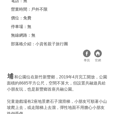
電話：無
營業時間：戶外不限
價位：免費
停車場：無
無線網路：無
部落格介紹：
小資爸親子旅行團
專頁
官網
埔
和公園位在新竹新豐鄉，2019年4月完工開放，公園
面積約8685平方公尺，空間不算大，但設置共融遊具給
小朋友玩，也是新豐鄉首座共融公園。
兒童遊戲場有2座地景磨石子溜滑梯，小朋友可順著小山
坡爬上去，或走階梯上去溜，彈性地面不用膽心小朋友
跌倒受傷。