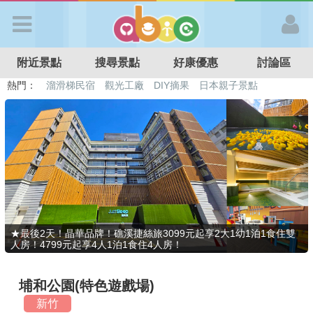
歡迎加入
附近景點
搜尋景點
好康優惠
討論區
APP登入
熱門：
溜滑梯民宿
觀光工廠
DIY摘果
日本親子景點
特色遊戲場
親子住房優惠
台北親子餐廳
溫泉泡湯SPA
首 頁
搜尋景點
好康優惠
★最後2天！晶華品牌！礁溪捷絲旅3099元起享2大1幼1泊1食住雙
人房！4799元起享4人1泊1食住4人房！
最新消息
埔和公園(特色遊戲場)
最新留言
新竹