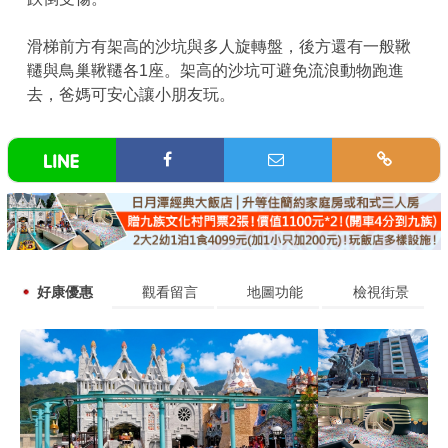
滑梯前方有架高的沙坑與多人旋轉盤，後方還有一般鞦
韆與鳥巢鞦韆各1座。架高的沙坑可避免流浪動物跑進
去，爸媽可安心讓小朋友玩。
好康優惠
觀看留言
地圖功能
檢視街景