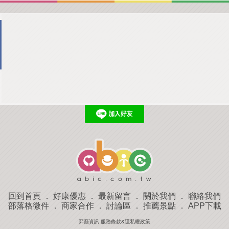
回到首頁
．
好康優惠
．
最新留言
．
關於我們
．
聯絡我們
部落格微件
．
商家合作
．
討論區
．
推薦景點
．
APP下載
羿磊資訊 服務條款&隱私權政策