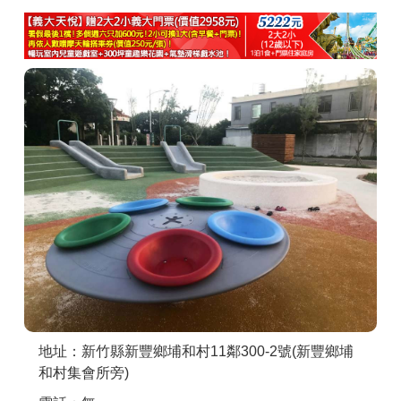
商家合作
推薦景點
討論區
聯絡我們
APP下載
地址：新竹縣新豐鄉埔和村11鄰300-2號(新豐鄉埔
和村集會所旁)