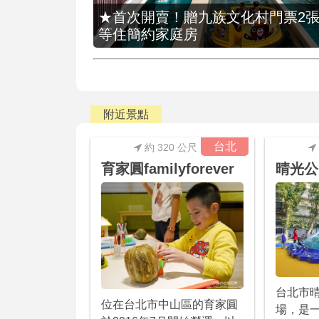
★首次開賣！贈九族文化村門票2張(總價
等住簡約家庭房
附近景點
台北
約 320 公尺
育家圓familyforever
晴光公
台北市
位在台北市中山區的育家圓
場，是