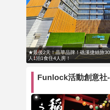
★最後2天！晶華品牌！礁溪捷絲旅309
人1泊1食住4人房！
Funlock活動創意