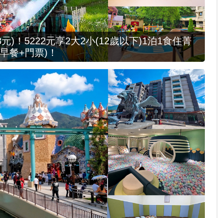
元)！5222元享2大2小(12歲以下)1泊1食住菁
早餐+門票)！