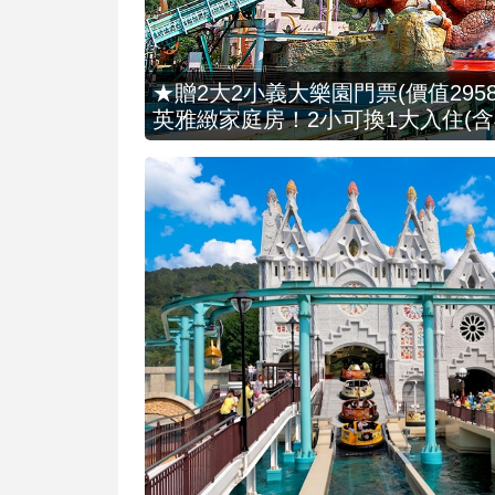
★贈2大2小義大樂園門票(價值2958
英雅緻家庭房！2小可換1大入住(含