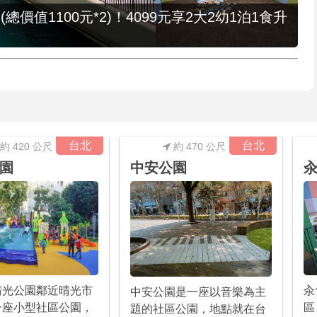
值1100元*2)！4099元享2大2幼1泊1食升
台北
台北
約 420 公尺
約 470 公尺
園
中安公園
汆
晴光公園鄰近晴光市
汆
中安公園是一座以音樂為主
一座小型社區公園，
區
題的社區公園，地點就在台