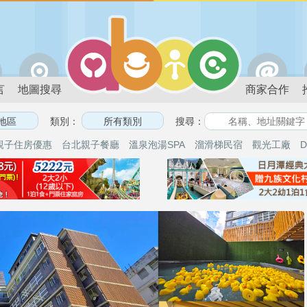
言
地圖搜尋
商家合作
類別：
搜尋：
親子住房優惠
台北親子餐廳
溫泉泡湯SPA
溜滑梯民宿
觀光工廠
D