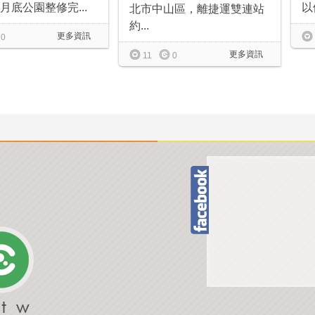
1月底公園整修完...
以
北市中山區，離捷運雙連站
約...
更多資訊
0
更多資訊
11
0