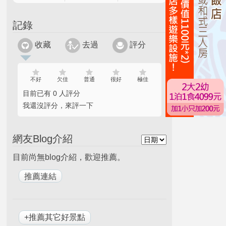
記錄
收藏
去過
評分
不好
欠佳
普通
很好
極佳
目前已有 0 人評分
我還沒評分，來評一下
網友Blog介紹
目前尚無blog介紹，歡迎推薦。
+推薦其它好景點