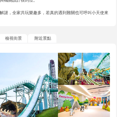
與機關設計很到位。
解謎，全家共玩樂趣多，若真的遇到難關也可呼叫小天使來
檢視街景
附近景點