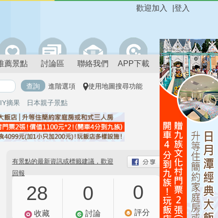
歡迎加入
|
登入
推薦景點
討論區
聯絡我們
APP下載
進階選項
使用地圖搜尋功能
IY摘果
日本親子景點
有景點的最新資訊或標籤建議，歡迎
回報
0
28
0
評分
收藏
討論