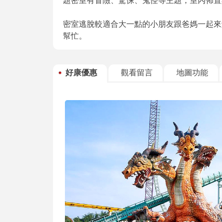
題密室有冒險、驚悚、鬼怪等主題，室內佈置
密室逃脫較適合大一點的小朋友跟爸媽一起來
幫忙。
好康優惠
觀看留言
地圖功能