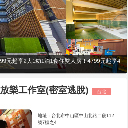
9元起享2大1幼1泊1食住雙人房！4799元起享4
社-放樂工作室(密室逃脫)
台北
地址：台北市中山區中山北路二段112
號7樓之4