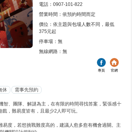
電話：0907-101-822
營業時間：依預約時間而定
價位：依主題與包場人數不同，最低
375元起
停車場：無
無線網路：無
專頁
官網
無休
需事先預約
機智、團隊、解謎為主，在有限的時間尋找答案，緊張感十
題遊戲，難易度皆有，且最少2人即可玩。
題各有難易度，若想挑戰難度高的，建議人愈多愈有機會過關。主