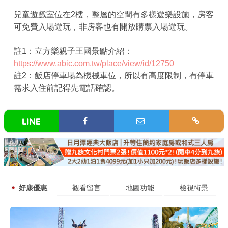
兒童遊戲室位在2樓，整層的空間有多樣遊樂設施，房客
可免費入場遊玩，非房客也有開放購票入場遊玩。
註1：立方樂親子王國景點介紹：
https://www.abic.com.tw/place/view/id/12750
註2：飯店停車場為機械車位，所以有高度限制，有停車
需求入住前記得先電話確認。
好康優惠
觀看留言
地圖功能
檢視街景