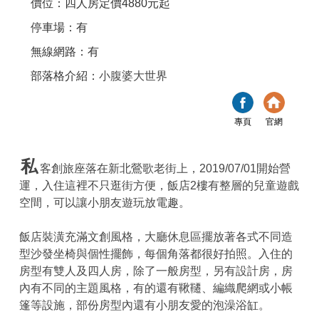
價位：四人房定價4880元起
停車場：有
無線網路：有
部落格介紹：
小腹婆大世界
專頁
官網
私
客創旅座落在新北鶯歌老街上，2019/07/01開始營
運，入住這裡不只逛街方便，飯店2樓有整層的兒童遊戲
空間，可以讓小朋友遊玩放電趣。
飯店裝潢充滿文創風格，大廳休息區擺放著各式不同造
型沙發坐椅與個性擺飾，每個角落都很好拍照。入住的
房型有雙人及四人房，除了一般房型，另有設計房，房
內有不同的主題風格，有的還有鞦韆、編織爬網或小帳
篷等設施，部份房型內還有小朋友愛的泡澡浴缸。