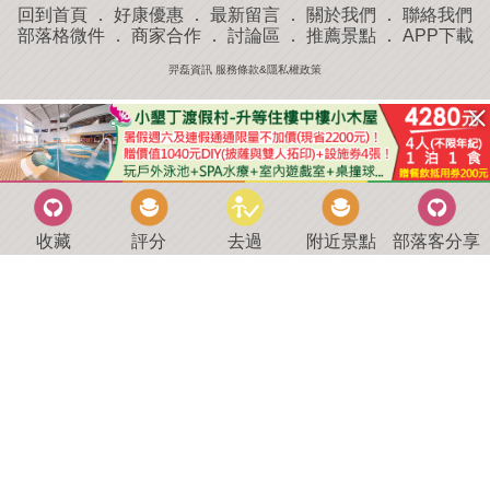
回到首頁
．
好康優惠
．
最新留言
．
關於我們
．
聯絡我們
部落格微件
．
商家合作
．
討論區
．
推薦景點
．
APP下載
羿磊資訊 服務條款&隱私權政策
收藏
評分
去過
附近景點
部落客分享