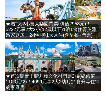
★贈2大2小義大樂園門票(價值2958元)！
5222元享2大2小(12歲以下)1泊1食住菁英雅
緻家庭房！2小可換1大入住(含早餐+門票)！
★首次開賣！贈九族文化村門票2張(總價值
1100元*2)！4099元享2大2幼1泊1食升等住簡
約家庭房