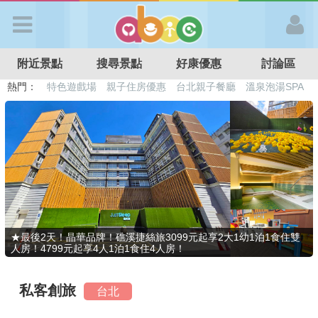
歡迎加入
附近景點
搜尋景點
好康優惠
討論區
APP登入
熱門：
溜滑梯民宿
觀光工廠
DIY摘果
日本親子景點
特色遊戲場
親子住房優惠
台北親子餐廳
溫泉泡湯SPA
首 頁
搜尋景點
好康優惠
★最後2天！晶華品牌！礁溪捷絲旅3099元起享2大1幼1泊1食住雙
人房！4799元起享4人1泊1食住4人房！
最新消息
私客創旅
台北
最新留言