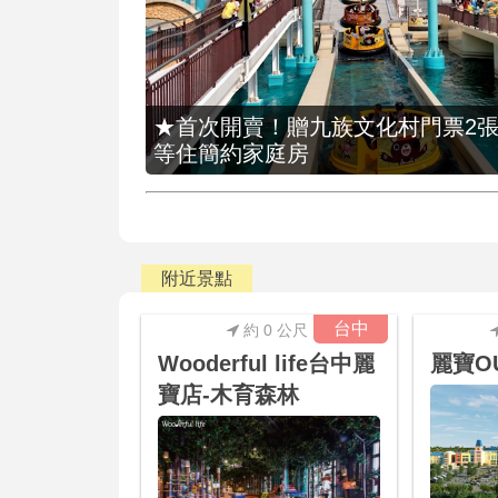
★首次開賣！贈九族文化村門票2張(總價
等住簡約家庭房
附近景點
台中
約 0 公尺
Wooderful life台中麗
麗寶OU
寶店-木育森林