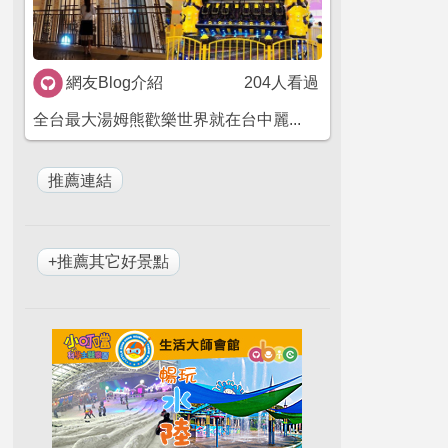
網友Blog介紹
204人看過
全台最大湯姆熊歡樂世界就在台中麗...
+推薦其它好景點