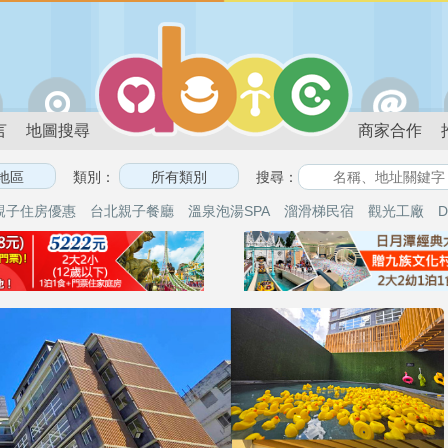
言
地圖搜尋
商家合作
類別：
搜尋：
親子住房優惠
台北親子餐廳
溫泉泡湯SPA
溜滑梯民宿
觀光工廠
D