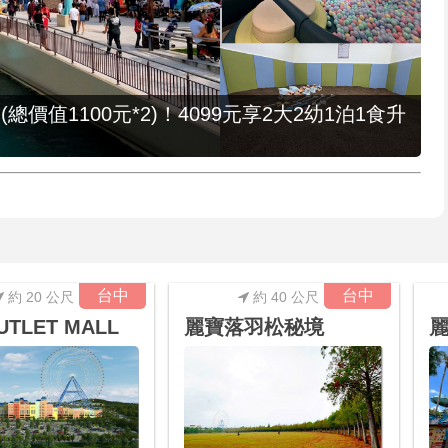
值1100元*2)！4099元享2大2幼1泊1食升
台中
台中
約 20 公尺
約 40 公尺
TLET MALL
麗寶落羽松秘境
麗