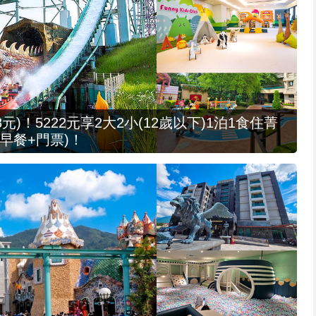
元)！5222元享2大2小(12歲以下)1泊1食住菁
早餐+門票)！