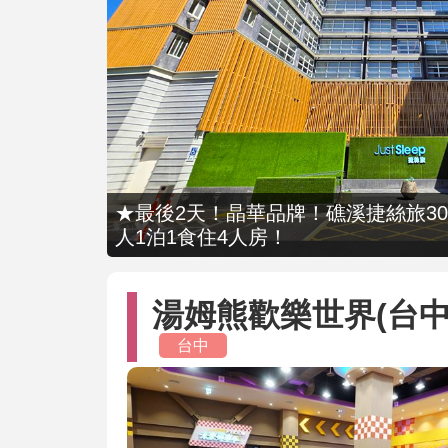
★最後2天！晶華品牌！礁溪捷絲旅309
人1泊1食住4人房！
湯姆熊歡樂世界(台中
台中