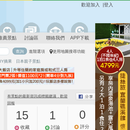
歡迎加入
|
登入
推薦景點
討論區
聯絡我們
APP下載
進階選項
使用地圖搜尋功能
IY摘果
日本親子景點
有景點的最新資訊或標籤建議，歡迎
回報
0
15
1
評分
收藏
討論