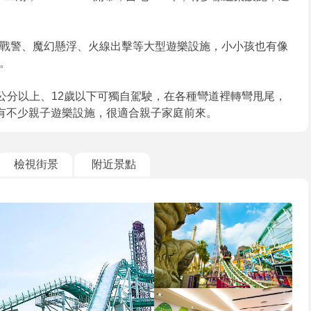
戰警、魔幻懸浮、火線出擊等大型遊樂設施，小小孩也有像
。
公分以上、12歲以下可獨自駕駛，在各種彎道裡轉彎甩尾，
，還有不少親子遊樂設施，很適合親子家庭前來。
檢視街景
附近景點