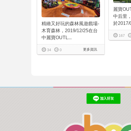
麗寶OUT
中后里
於2017/01
精緻又好玩的森林風遊戲場-
木育森林，2019/12/25在台
167
中麗寶OUTL...
更多資訊
34
0