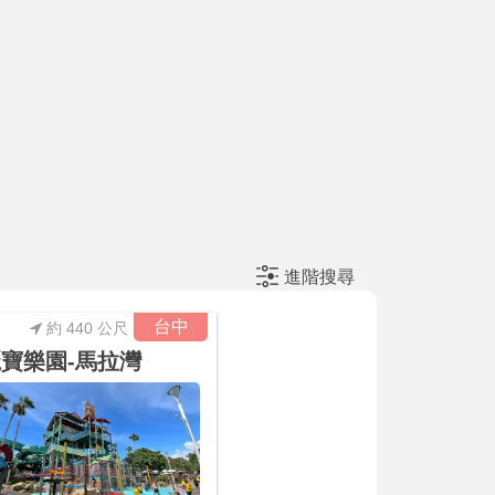
進階搜尋
台中
約 440 公尺
寶樂園-馬拉灣