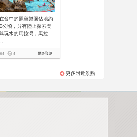
在台中的麗寶樂園佔地約
00公頃，分有陸上探索樂
與玩水的馬拉灣，馬拉
..
更多資訊
94
4
更多附近景點