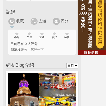
記錄
收藏
去過
評分
不好
欠佳
普通
很好
極佳
目前已有 0 人評分
我還沒評分，來評一下
網友Blog介紹