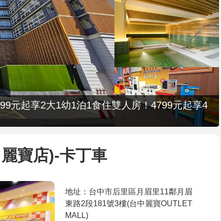
9元起享2大1幼1泊1食住雙人房！4799元起享4
麗寶店)-卡丁車
地址：台中市后里區月眉里11鄰月眉
東路2段181號3樓(台中麗寶OUTLET
MALL)