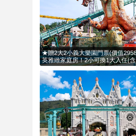
★贈2大2小義大樂園門票(價值2958
英雅緻家庭房！2小可換1大入住(含