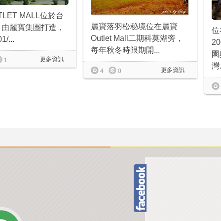
LET MALL位於台
麗寶落羽松秘境位在麗寶
，由麗寶集團打造，
位
Outlet Mall二期科莫湖旁，
/...
2
每年秋冬時限期開...
園
更多資訊
1
灣.
更多資訊
4
0