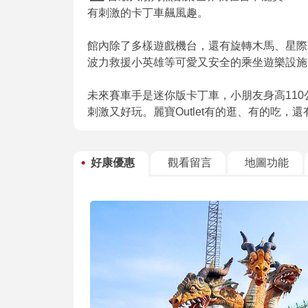
有刺激的卡丁車飆風趣。
館內除了多樣遊戲機台，還有旋轉木馬、星際
波力救援小英雄等可愛又安全的乘坐遊樂設施
未來賽車手是迷你版卡丁車，小朋友身高110
刺激又好玩。麗寶Outlet有的逛、有的吃
好康優惠
觀看留言
地圖功能