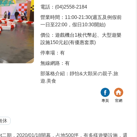
電話：(04)2558-2184
營業時間：11:00-21:30(週五及例假前
一日至22:00，假日10:30開始)
價位：遊戲機台1枚代幣起、大型遊樂
設施150元起(有優惠套票)
停車場：有
無線網路：有
部落格介紹：
靜怡&大顆呆の親子.旅
遊.美食
專頁
官網
無休
二期，2020/01/18開幕，占地500坪，有多樣遊樂設施，還