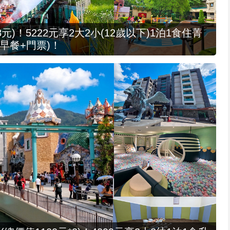
元)！5222元享2大2小(12歲以下)1泊1食住菁
早餐+門票)！