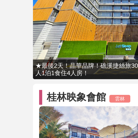
★最後2天！晶華品牌！礁溪捷絲旅309
人1泊1食住4人房！
桂林映象會館
雲林