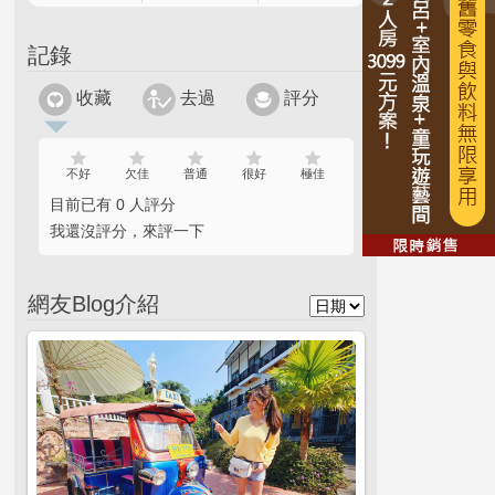
記錄
收藏
去過
評分
不好
欠佳
普通
很好
極佳
目前已有 0 人評分
我還沒評分，來評一下
網友Blog介紹