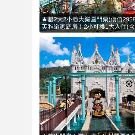
★贈2大2小義大樂園門票(價值2958
英雅緻家庭房！2小可換1大入住(含