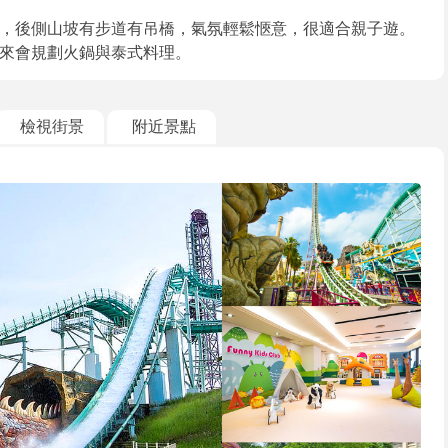
，後側山坡有步道有吊橋，氣氛輕鬆愜意，很適合親子遊。
來會規劃火鍋與泰式料理。
檢視街景
附近景點