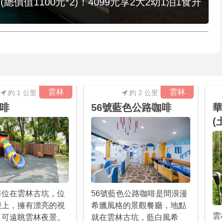
值1100元*2)！4099元享2大2幼1泊1食升
雲林
雲林
約 1 公里
約 2 公里
啡
56號藍色公路咖啡
(
啡位在雲林古坑，位
56號藍色公路咖啡是間浪漫
腰上，擁有漂亮的視
希臘風格的景觀餐廳，地點
雲
，可遠眺雲林夜景。
就在雲林古坑，藍白風希