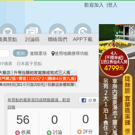
歡迎加入
|
登入
推薦景點
討論區
聯絡我們
APP下載
進階選項
使用地圖搜尋功能
IY摘果
日本親子景點
有景點的最新資訊或標籤建議，歡迎
回報
0
56
0
評分
收藏
討論