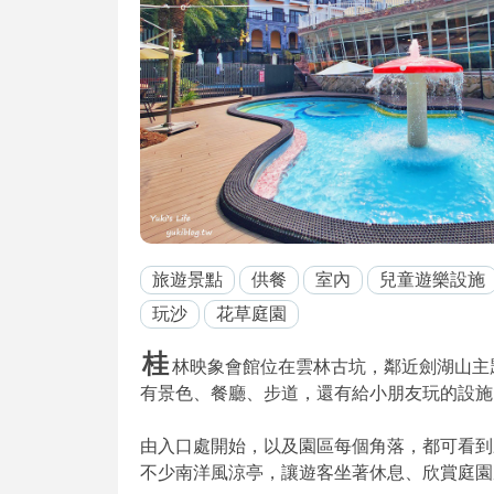
旅遊景點
供餐
室內
兒童遊樂設施
玩沙
花草庭園
桂
林映象會館位在雲林古坑，鄰近劍湖山主題
有景色、餐廳、步道，還有給小朋友玩的設施
由入口處開始，以及園區每個角落，都可看到
不少南洋風涼亭，讓遊客坐著休息、欣賞庭園