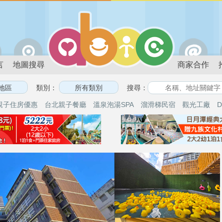
言
地圖搜尋
商家合作
類別：
搜尋：
親子住房優惠
台北親子餐廳
溫泉泡湯SPA
溜滑梯民宿
觀光工廠
D