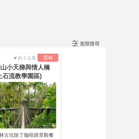
進階搜尋
雲林
約 2 公里
華山小天梯與情人橋
土石流教學園區)
林古坑除了咖啡跟景觀餐