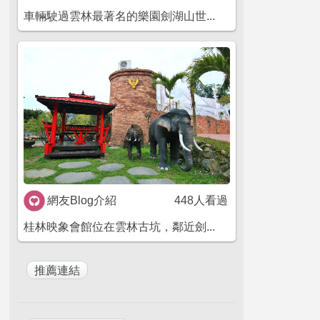
車輛駛過雲林最著名的樂園劍湖山世...
網友Blog介紹
448人看過
桂林映象會館位在雲林古坑，鄰近劍...