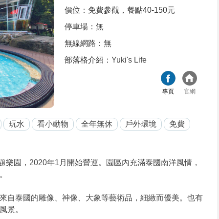
價位：免費參觀，餐點40-150元
停車場：無
無線網路：無
部落格介紹：
Yuki's Life
專頁
官網
玩水
看小動物
全年無休
戶外環境
免費
樂園，2020年1月開始營運。園區內充滿泰國南洋風情，
。
來自泰國的雕像、神像、大象等藝術品，細緻而優美。也有
風景。