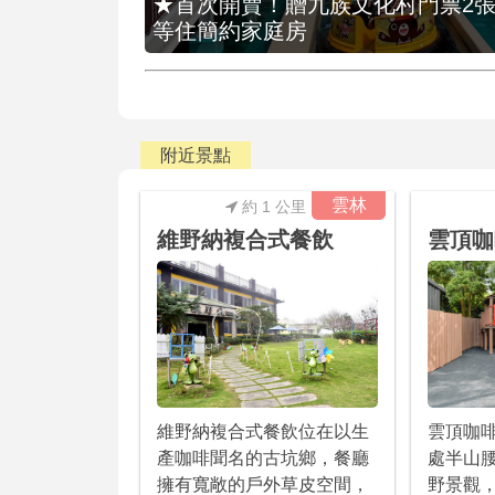
★首次開賣！贈九族文化村門票2張(總價
等住簡約家庭房
附近景點
雲林
約 1 公里
維野納複合式餐飲
雲頂咖
雲頂咖
維野納複合式餐飲位在以生
處半山
產咖啡聞名的古坑鄉，餐廳
野景觀
擁有寬敞的戶外草皮空間，