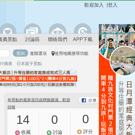
歡迎加入
|
登入
推薦景點
討論區
聯絡我們
APP下載
進階選項
使用地圖搜尋功能
IY摘果
日本親子景點
有景點的最新資訊或標籤建議，歡迎
回報
0
14
0
評分
收藏
討論