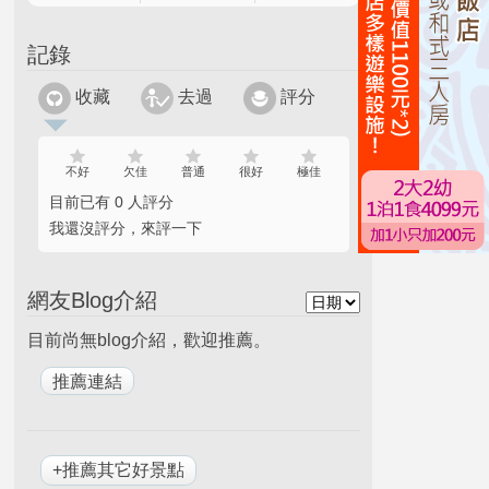
記錄
收藏
去過
評分
不好
欠佳
普通
很好
極佳
目前已有 0 人評分
我還沒評分，來評一下
網友Blog介紹
目前尚無blog介紹，歡迎推薦。
+推薦其它好景點