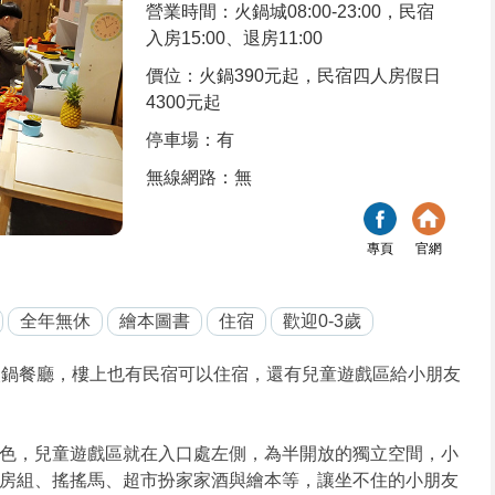
營業時間：火鍋城08:00-23:00，民宿
入房15:00、退房11:00
價位：火鍋390元起，民宿四人房假日
4300元起
停車場：有
無線網路：無
專頁
官網
全年無休
繪本圖書
住宿
歡迎0-3歲
間火鍋餐廳，樓上也有民宿可以住宿，還有兒童遊戲區給小朋友
色，兒童遊戲區就在入口處左側，為半開放的獨立空間，小
房組、搖搖馬、超市扮家家酒與繪本等，讓坐不住的小朋友