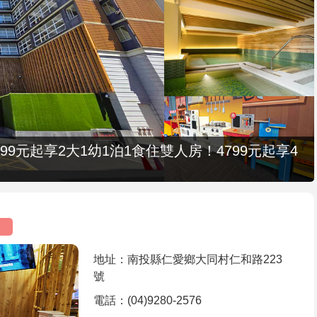
9元起享2大1幼1泊1食住雙人房！4799元起享4
地址：南投縣仁愛鄉大同村仁和路223
號
電話：(04)9280-2576