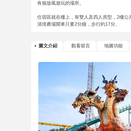
有個放風遊玩的場所。
住宿區就在樓上，有雙人及四人房型，2樓公共
清境農場開車只要2分鐘，步行約17分。
圖文介紹
觀看留言
地圖功能