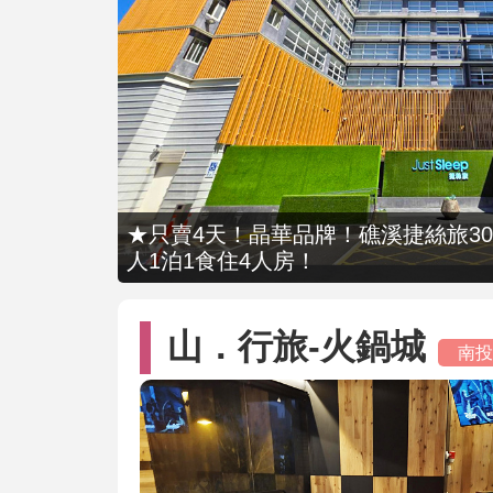
★只賣4天！晶華品牌！礁溪捷絲旅309
人1泊1食住4人房！
山．行旅-火鍋城
南投