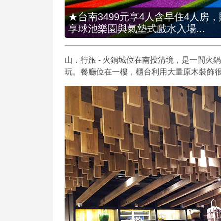
★台南3499元享4人含早住4人房
享球池樂園與氣墊式戲水入場...
山．行旅 - 火鍋城位在南投清境，是一間
玩。餐廳位在一樓，櫃台利用大量原木裝飾