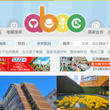
言
地圖搜尋
商家合作
類別：
搜尋：
親子住房優惠
台北親子餐廳
溫泉泡湯SPA
溜滑梯民宿
觀光工廠
D