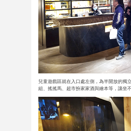
兒童遊戲區就在入口處左側，為半開放的獨
組、搖搖馬、超市扮家家酒與繪本等，讓坐