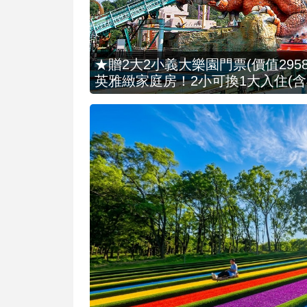
★贈2大2小義大樂園門票(價值2958
英雅緻家庭房！2小可換1大入住(含