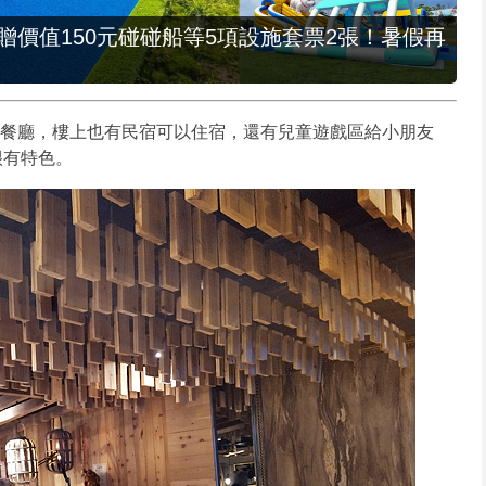
，贈價值150元碰碰船等5項設施套票2張！暑假再
火鍋餐廳，樓上也有民宿可以住宿，還有兒童遊戲區給小朋友
很有特色。