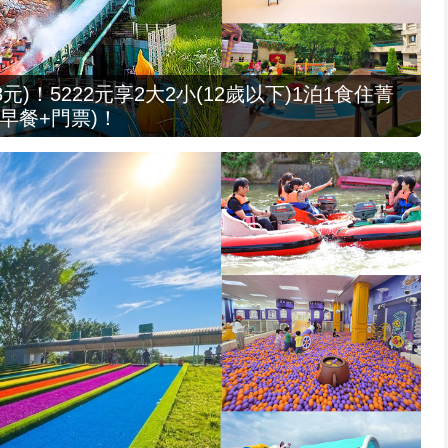
元)！5222元享2大2小(12歲以下)1泊1食住菁
早餐+門票)！