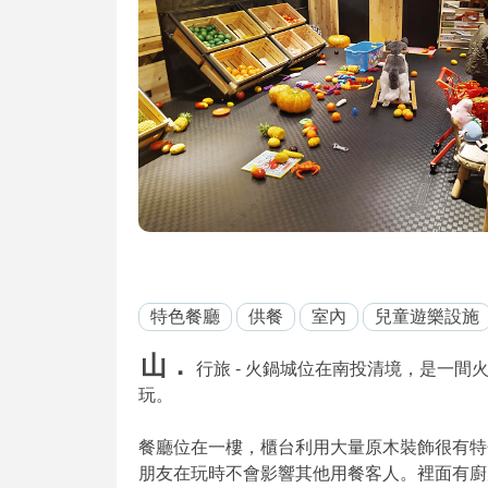
特色餐廳
供餐
室內
兒童遊樂設施
山．
行旅 - 火鍋城位在南投清境，是一
玩。
餐廳位在一樓，櫃台利用大量原木裝飾很有特
朋友在玩時不會影響其他用餐客人。裡面有廚