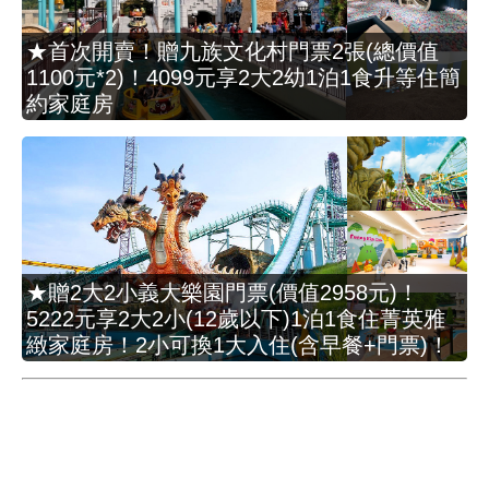
★首次開賣！贈九族文化村門票2張(總價值
1100元*2)！4099元享2大2幼1泊1食升等住簡
約家庭房
★贈2大2小義大樂園門票(價值2958元)！
5222元享2大2小(12歲以下)1泊1食住菁英雅
緻家庭房！2小可換1大入住(含早餐+門票)！