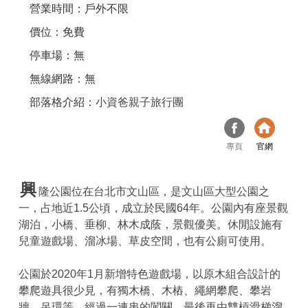
營業時間：戶外不限
價位：免費
停車場：無
無線網路：無
部落格介紹：
小資爸親子旅行團
專頁
官網
興
隆公園位在台北市文山區，是文山區大型公園之
一，占地近1.5公頃，成立於民國64年。公園內有座景觀
湖泊，小橋、垂柳、林木成蔭，景觀優美。休閒設施有
兒童遊戲場、溜冰場、草皮空間，也有公廁可使用。
公園於2020年1月新增特色遊戲場，以原木組合設計的
攀爬遊具很少見，有獨木橋、木樁、繩網攀爬、攀岩
牆、吊環等，經過一連串的闖關，最後再由雙槓滑梯溜