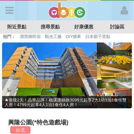
歡迎加入
附近景點
搜尋景點
好康優惠
討論區
APP登入
熱門：
溜滑梯民宿
觀光工廠
DIY摘果
日本親子景點
特色遊戲場
親子住房優惠
台北親子餐廳
溫泉泡湯SPA
首 頁
搜尋景點
好康優惠
★最後2天！晶華品牌！礁溪捷絲旅3099元起享2大1幼1泊1食住雙
人房！4799元起享4人1泊1食住4人房！
最新消息
興隆公園(*特色遊戲場)
最新留言
台北