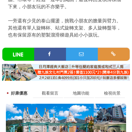
下來，小朋友玩的不亦樂乎。
一旁還有少見的泰山擺盪，挑戰小朋友的膽量與臂力。
其他還有單人旋轉杯、站式旋轉支架、多人旋轉盤等，
也有保留原有的塑製溜滑梯遊具給小小孩玩。
好康優惠
觀看留言
地圖功能
檢視街景