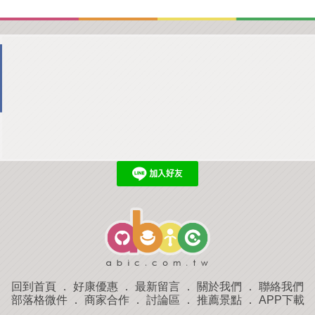
回到首頁
．
好康優惠
．
最新留言
．
關於我們
．
聯絡我們
部落格微件
．
商家合作
．
討論區
．
推薦景點
．
APP下載