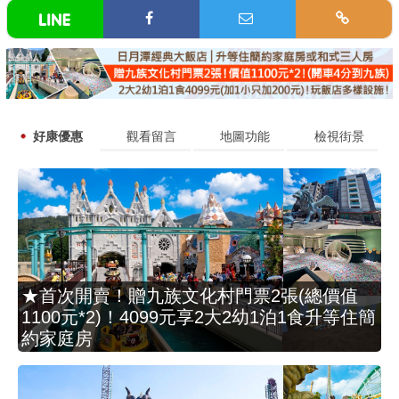
好康優惠
觀看留言
地圖功能
檢視街景
★首次開賣！贈九族文化村門票2張(總價值
1100元*2)！4099元享2大2幼1泊1食升等住簡
約家庭房