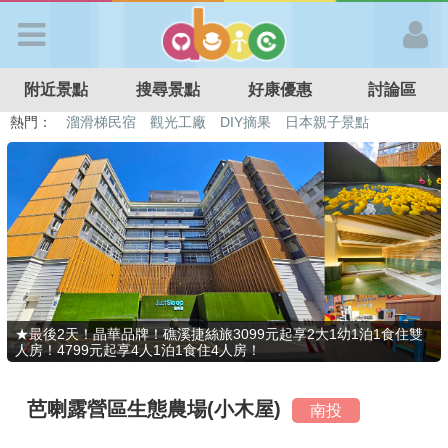
歡迎加入
附近景點
搜尋景點
好康優惠
討論區
APP登入
熱門：
溜滑梯民宿
觀光工廠
DIY摘果
日本親子景點
特色遊戲場
親子住房優惠
台北親子餐廳
溫泉泡湯SPA
首 頁
搜尋景點
好康優惠
★最後2天！晶華品牌！礁溪捷絲旅3099元起享2大1幼1泊1食住雙
人房！4799元起享4人1泊1食住4人房！
最新消息
芭喇露營區生態農場(小木屋)
南投
最新留言