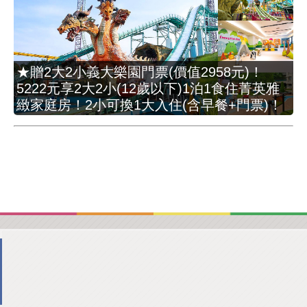
★贈2大2小義大樂園門票(價值2958元)！
5222元享2大2小(12歲以下)1泊1食住菁英雅
緻家庭房！2小可換1大入住(含早餐+門票)！