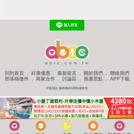
回到首頁
．
好康優惠
．
最新留言
．
關於我們
．
聯絡我們
部落格微件
．
商家合作
．
討論區
．
推薦景點
．
APP下載
羿磊資訊 服務條款&隱私權政策