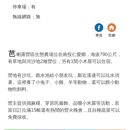
停車場：有
無線網路：無
專頁
官網
芭
喇露營區生態農場位在南投仁愛鄉，海拔790公尺，
有草地與河沙地2種營位，另有1間小木屋可以住宿。
營地有沙坑、戲水池給小朋友玩，鄰近溪邊可以玩水消
暑。這裡養了小兔子、小雞、羊等動物，還可以餵小動
物吃飼料。
營主提供搗麻糬、穿原民服飾、品嚐小米露等活動，若
當日訂位滿15帳還有熱鬧的營火晚會，且自種蔬菜可以
免費採收。