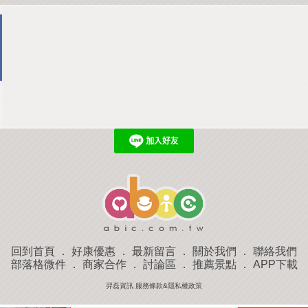
回到首頁
．
好康優惠
．
最新留言
．
關於我們
．
聯絡我們
部落格微件
．
商家合作
．
討論區
．
推薦景點
．
APP下載
羿磊資訊 服務條款&隱私權政策