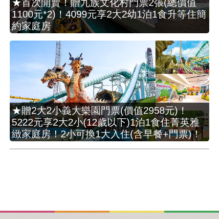
★首次開賣！贈九族文化村門票2張(總價值
1100元*2)！4099元享2大2幼1泊1食升等住簡
約家庭房
★贈2大2小義大樂園門票(價值2958元)！
5222元享2大2小(12歲以下)1泊1食住菁英雅
緻家庭房！2小可換1大入住(含早餐+門票)！