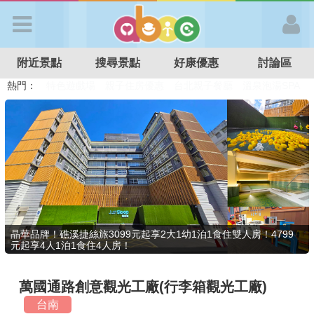
歡迎加入
附近景點
搜尋景點
好康優惠
討論區
APP登入
熱門：
溜滑梯民宿
觀光工廠
DIY摘果
日本親子景點
特色遊戲場
親子住房優惠
台北親子餐廳
溫泉泡湯SPA
首 頁
搜尋景點
好康優惠
晶華品牌！礁溪捷絲旅3099元起享2大1幼1泊1食住雙人房！4799
元起享4人1泊1食住4人房！
最新消息
萬國通路創意觀光工廠(行李箱觀光工廠)
最新留言
台南