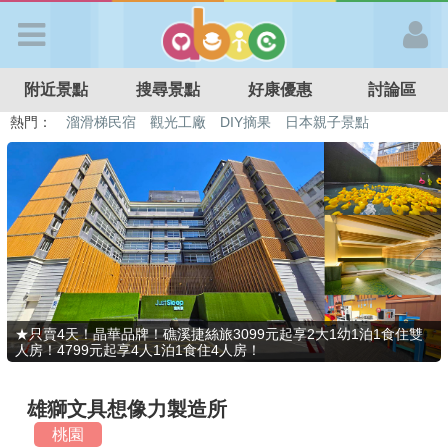
歡迎加入
附近景點
搜尋景點
好康優惠
討論區
APP登入
熱門：
溜滑梯民宿
觀光工廠
DIY摘果
日本親子景點
特色遊戲場
親子住房優惠
台北親子餐廳
溫泉泡湯SPA
首 頁
搜尋景點
好康優惠
★只賣4天！晶華品牌！礁溪捷絲旅3099元起享2大1幼1泊1食住雙
人房！4799元起享4人1泊1食住4人房！
最新消息
雄獅文具想像力製造所
最新留言
桃園