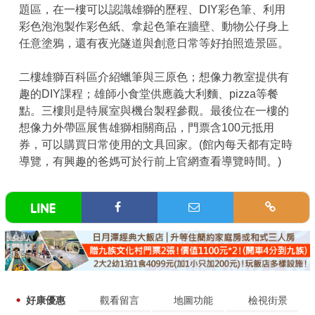
題區，在一樓可以認識雄獅的歷程、DIY彩色筆、利用
彩色泡泡製作彩色紙、拿起色筆在牆壁、動物公仔身上
任意塗鴉，還有夜光隧道與創意日常等好拍照造景區。
二樓雄獅百科區介紹蠟筆與三原色；想像力教室提供有
趣的DIY課程；雄師小食堂供應義大利麵、pizza等餐
點。三樓則是特展室與機台製程參觀。最後位在一樓的
想像力外帶區展售雄獅相關商品，門票含100元抵用
券，可以購買日常使用的文具回家。(館內每天都有定時
導覽，有興趣的爸媽可於行前上官網查看導覽時間。)
好康優惠
觀看留言
地圖功能
檢視街景