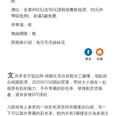
館
價位：全票450元(含50元課程或餐飲抵用、50元外
帶區抵用)、未滿3歲免費。
停車場：有
無線網路：無
部落格介紹：
兔兒毛毛姊妹花
專頁
官網
文
具界老字號品牌-雄獅文具也有觀光工廠嘍，地點就
在桃園龍潭，2020/07/16開始營運，帶領大小朋友一起
感受色彩的魅力、手作專屬的彩色筆、發揮創意塗鴉
趣，還有多種DIY課程。
入館前每人會拿到一份彩色筆管與有圖案的白紙，等一
下可以製作專屬的彩色筆。館內共有3層樓並分為多個主