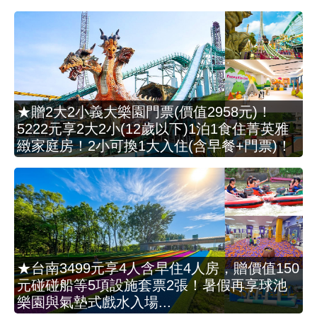
★贈2大2小義大樂園門票(價值2958元)！
5222元享2大2小(12歲以下)1泊1食住菁英雅
緻家庭房！2小可換1大入住(含早餐+門票)！
★台南3499元享4人含早住4人房，贈價值150
元碰碰船等5項設施套票2張！暑假再享球池
樂園與氣墊式戲水入場...