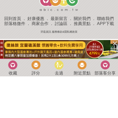
回到首頁
．
好康優惠
．
最新留言
．
關於我們
．
聯絡我們
部落格微件
．
商家合作
．
討論區
．
推薦景點
．
APP下載
羿磊資訊 服務條款&隱私權政策
收藏
評分
去過
附近景點
部落客分享