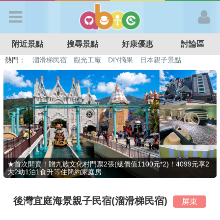
歡迎加入
附近景點
搜尋景點
好康優惠
討論區
APP登入
熱門：
溜滑梯民宿
觀光工廠
DIY摘果
日本親子景點
特色遊戲場
親子住房優惠
台北親子餐廳
溫泉泡湯SPA
首 頁
搜尋景點
好康優惠
★首次開賣！贈九族文化村門票2張(總價值1100元*2)！4099元享2
大2幼1泊1食升等住簡約家庭房
最新消息
後灣宜庭海景親子民宿(溜滑梯民宿)
屏東
最新留言