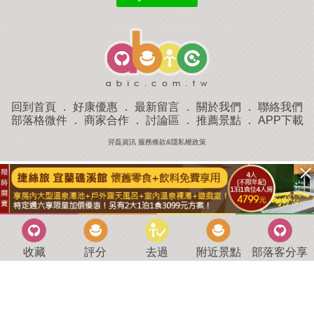
回到首頁
．
好康優惠
．
最新留言
．
關於我們
．
聯絡我們
部落格微件
．
商家合作
．
討論區
．
推薦景點
．
APP下載
羿磊資訊 服務條款&隱私權政策
收藏
評分
去過
附近景點
部落客分享