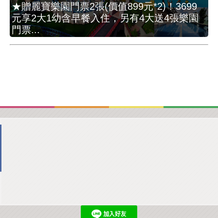
★贈麗寶樂園門票2張(價值899元*2)！3699
元享2大1幼含早餐入住，另有4大送4張樂園
門票...