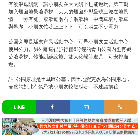
有波浪遮陽網，讓小朋友在大太陽下也能遊玩。第二期
加入煙囪地景溜滑梯，大大的煙囪外型呈現土城在地風
情，一旁有寬、窄滑道磨石子溜滑梯，中間草坡可滑草
與攀爬，小朋友忙著上上下下，可以消去不少電力。
公園旁即是廷寮市民活動中心，可帶小朋友去活動中心
使用公廁。另外離這裡步行僅6分鐘的青山公園內也有碗
公溜滑梯、體能訓練設施、雙人鞦韆等遊具，可安排順
遊。
註. 公園原址是土城區公墓，因土地變更改為公園用地，
若爸媽對此有禁忌或小朋友較敏感者，不建議前往。