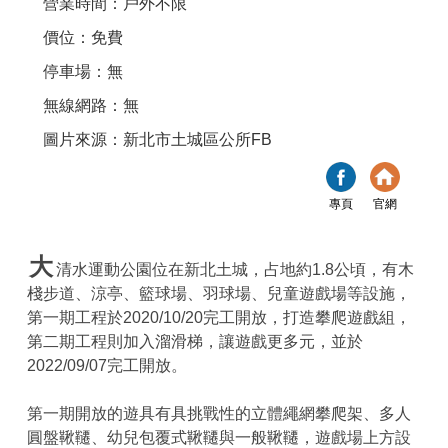
營業時間：戶外不限
價位：免費
停車場：無
無線網路：無
圖片來源：新北市土城區公所FB
專頁
官網
大
清水運動公園位在新北土城，占地約1.8公頃，有木
棧步道、涼亭、籃球場、羽球場、兒童遊戲場等設施，
第一期工程於2020/10/20完工開放，打造攀爬遊戲組，
第二期工程則加入溜滑梯，讓遊戲更多元，並於
2022/09/07完工開放。
第一期開放的遊具有具挑戰性的立體繩網攀爬架、多人
圓盤鞦韆、幼兒包覆式鞦韆與一般鞦韆，遊戲場上方設