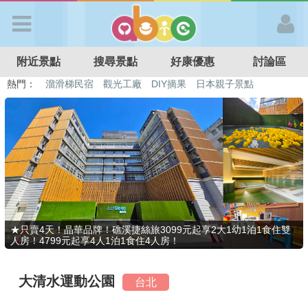
歡迎加入
附近景點
搜尋景點
好康優惠
討論區
APP登入
熱門：
溜滑梯民宿
觀光工廠
DIY摘果
日本親子景點
特色遊戲場
親子住房優惠
台北親子餐廳
溫泉泡湯SPA
首 頁
搜尋景點
好康優惠
★只賣4天！晶華品牌！礁溪捷絲旅3099元起享2大1幼1泊1食住雙
人房！4799元起享4人1泊1食住4人房！
最新消息
大清水運動公園
台北
最新留言