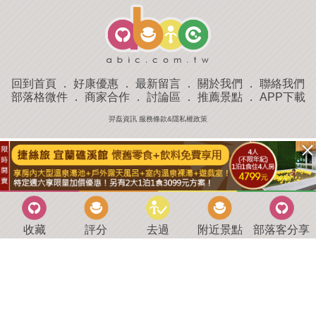
回到首頁
．
好康優惠
．
最新留言
．
關於我們
．
聯絡我們
部落格微件
．
商家合作
．
討論區
．
推薦景點
．
APP下載
羿磊資訊 服務條款&隱私權政策
收藏
評分
去過
附近景點
部落客分享