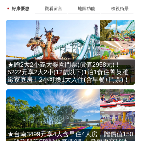
好康優惠
觀看留言
地圖功能
檢視街景
★贈2大2小義大樂園門票(價值2958元)！
5222元享2大2小(12歲以下)1泊1食住菁英雅
緻家庭房！2小可換1大入住(含早餐+門票)！
★台南3499元享4人含早住4人房，贈價值150