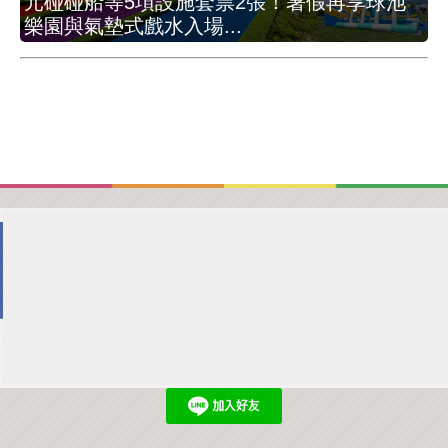
元碰碰船等5項設施套票2張！暑假再享球池
樂園與氣墊式戲水入場...