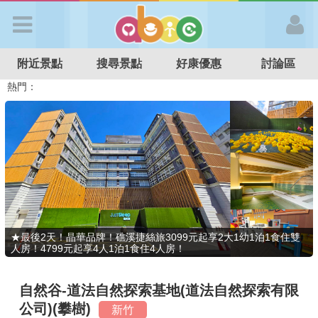
歡迎加入
附近景點
搜尋景點
好康優惠
討論區
APP登入
熱門：
溜滑梯民宿
觀光工廠
DIY摘果
日本親子景點
特色遊戲場
親子住房優惠
台北親子餐廳
溫泉泡湯SPA
首 頁
搜尋景點
好康優惠
★最後2天！晶華品牌！礁溪捷絲旅3099元起享2大1幼1泊1食住雙
人房！4799元起享4人1泊1食住4人房！
最新消息
自然谷-道法自然探索基地(道法自然探索有限
最新留言
公司)(攀樹)
新竹