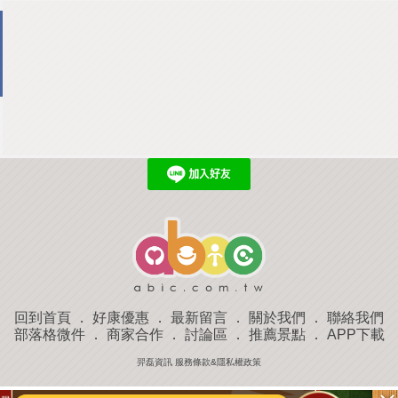
回到首頁
．
好康優惠
．
最新留言
．
關於我們
．
聯絡我們
部落格微件
．
商家合作
．
討論區
．
推薦景點
．
APP下載
羿磊資訊 服務條款&隱私權政策