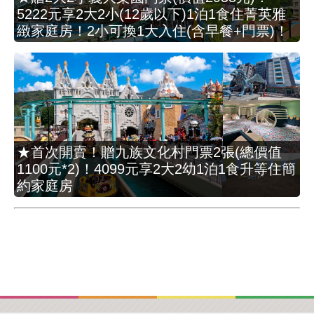
5222元享2大2小(12歲以下)1泊1食住菁英雅
緻家庭房！2小可換1大入住(含早餐+門票)！
★首次開賣！贈九族文化村門票2張(總價值
1100元*2)！4099元享2大2幼1泊1食升等住簡
約家庭房