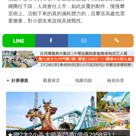
繩圈往下踩，人就會往上升，如此反覆的動作，慢慢攀
至樹上。活動下來的真的滿耗體力的，且攀至高處也需
要膽量，對小朋友來說很具挑戰性。
好康優惠
觀看留言
地圖功能
檢視街景
★贈2大2小義大樂園門票(價值2958元)！