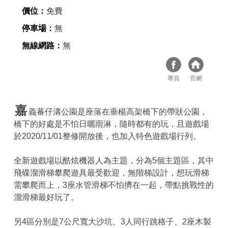
價位：
免費
停車場：
無
無線網路：
無
專頁
官網
嘉
義蕃仔溝公園是座落在垂楊高架橋下的帶狀公園，
橋下的好處是不怕日曬雨淋，隨時都有的玩，且遊戲場
於2020/11/01整修開放後，也加入特色遊戲場行列。
全新遊戲場以酷炫機器人為主題，分為5個主題區，其中
飛碟溜滑梯攀爬遊具最受歡迎，無階梯設計，想玩滑梯
需攀爬而上，3座水管滑梯不怕擠在一起，帶點挑戰性的
溜滑梯最好玩了。
另4區分別是7公尺寬大沙坑、3人同行跳格子、2座木製