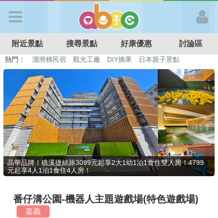
歡迎加入
附近景點
搜尋景點
好康優惠
討論區
APP登入
熱門：
溜滑梯民宿
觀光工廠
DIY摘果
日本親子景點
特色遊戲場
親子住房優惠
台北親子餐廳
溫泉泡湯SPA
首 頁
搜尋景點
好康優惠
晶華品牌！礁溪捷絲旅3099元起享2大1幼1泊1食住雙人房！4799
元起享4人1泊1食住4人房！
最新消息
番仔溝公園-機器人主題遊戲場(特色遊戲場)
最新留言
嘉義