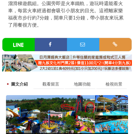
溜滑梯遊戲組。公園旁即是火車鐵軌，遊玩時還能看火
車，每當火車經過都會吸引小朋友的目光。這裡離家樂
福夜市步行約7分鐘，開車只要1分鐘，帶小朋友來玩累
了用餐很方便。
圖文介紹
觀看留言
地圖功能
檢視街景