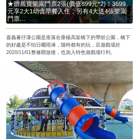
★贈麗寶樂園門票2張(價值899元*2)！3699
元享2大1幼含早餐入住，另有4大送4張樂園
門票...
嘉義蕃仔溝公園是座落在垂楊高架橋下的帶狀公園，橋下
的好處是不怕日曬雨淋，隨時都有的玩，且遊戲場於
2020/11/01整修開放後，也加入特色遊戲場行列。