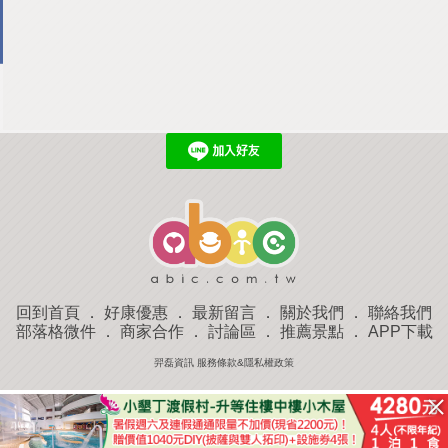
回到首頁
．
好康優惠
．
最新留言
．
關於我們
．
聯絡我們
部落格微件
．
商家合作
．
討論區
．
推薦景點
．
APP下載
羿磊資訊 服務條款&隱私權政策