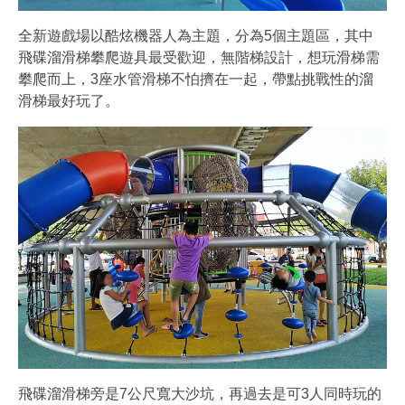
全新遊戲場以酷炫機器人為主題，分為5個主題區，其中
飛碟溜滑梯攀爬遊具最受歡迎，無階梯設計，想玩滑梯需
攀爬而上，3座水管滑梯不怕擠在一起，帶點挑戰性的溜
滑梯最好玩了。
飛碟溜滑梯旁是7公尺寬大沙坑，再過去是可3人同時玩的