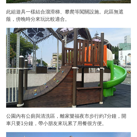
此組遊具一樣結合溜滑梯、攀爬等闖關設施。此區無遮
蔭，傍晚時分來玩比較適合。
公園內有公廁與清洗區，離家樂福夜市步行約7分鐘，開
車只要1分鐘，帶小朋友來玩累了用餐很方便。