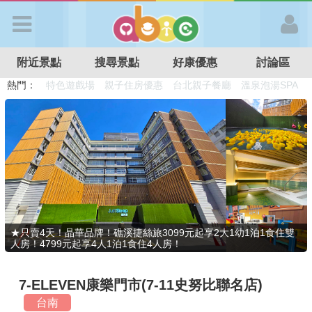
歡迎加入
附近景點
搜尋景點
好康優惠
討論區
APP登入
熱門：
溜滑梯民宿
觀光工廠
DIY摘果
日本親子景點
特色遊戲場
親子住房優惠
台北親子餐廳
溫泉泡湯SPA
首 頁
搜尋景點
好康優惠
★只賣4天！晶華品牌！礁溪捷絲旅3099元起享2大1幼1泊1食住雙
人房！4799元起享4人1泊1食住4人房！
最新消息
7-ELEVEN康樂門市(7-11史努比聯名店)
最新留言
台南