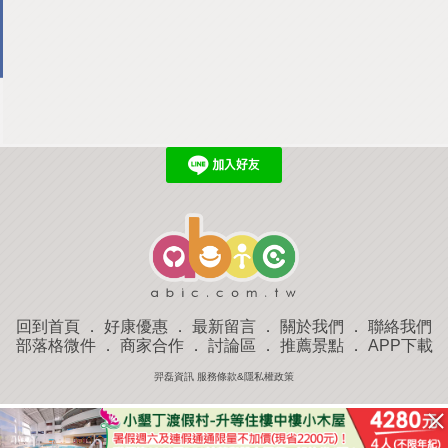
回到首頁
．
好康優惠
．
最新留言
．
關於我們
．
聯絡我們
部落格微件
．
商家合作
．
討論區
．
推薦景點
．
APP下載
羿磊資訊 服務條款&隱私權政策