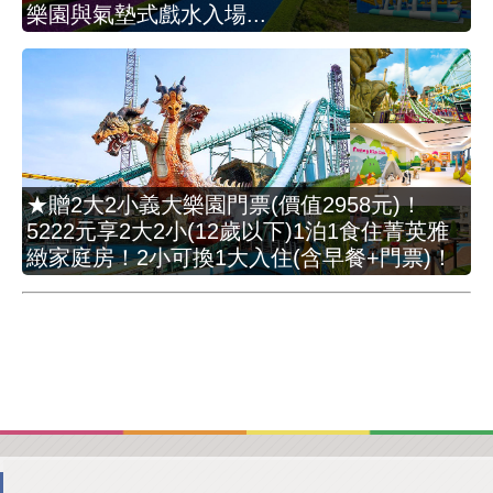
樂園與氣墊式戲水入場...
★贈2大2小義大樂園門票(價值2958元)！
5222元享2大2小(12歲以下)1泊1食住菁英雅
緻家庭房！2小可換1大入住(含早餐+門票)！