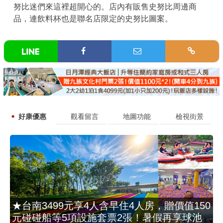
努比迷們來這裡超開心的。店內有販售史努比周邊商
品，連飲料杯也是聯名店限定的史努比圖案。
好康優惠
觀看留言
地圖功能
檢視街景
★台南3499元享4人含早住4人房，贈價值150
元碰碰船等5項設施套票2張！暑假再享球池