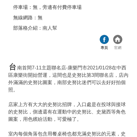
停車場：無，旁邊有付費停車場
無線網路：無
部落格介紹：
南人幫
專頁
官網
台
南首間7-11主題聯名店-康樂門市2021/01/28在中西
區康樂街開始營運，這間也是史努比第3間聯名店，店內
外滿滿的史努比圖案，南部史努比迷們可以去好好拍個
照。
店家上方有大大的史努比招牌，入口處是在投球與接球
的史努比，側邊還有在運動中的史努比、史黛西等角色
圖案，用色繽紛活動，可愛極了。
室內每個角落包含用餐桌椅也都充滿史努比的元素，史