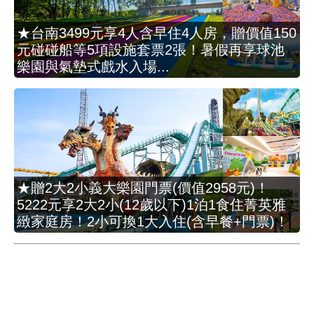
★台南3499元享4人含早住4人房，贈價值150
元碰碰船等5項設施套票2張！暑假再享球池
樂園與氣墊式戲水入場...
★贈2大2小義大樂園門票(價值2958元)！
5222元享2大2小(12歲以下)1泊1食住菁英雅
緻家庭房！2小可換1大入住(含早餐+門票)！