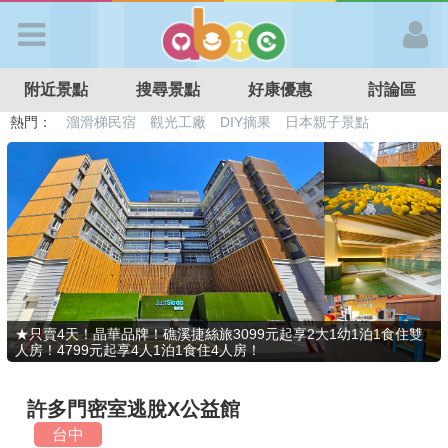
歡迎加入
附近景點
搜尋景點
好康優惠
討論區
APP登入
熱門：
溜滑梯民宿
觀光工廠
DIY摘果
日本親子景點
特色遊戲場
親子住房優惠
台北親子餐廳
溫泉泡湯SPA
首 頁
搜尋景點
好康優惠
★只賣4天！晶華品牌！礁溪捷絲旅3099元起享2大1幼1泊1食住雙
人房！4799元起享4人1泊1食住4人房！
最新消息
許多門密室逃脫X公益館
最新留言
台中