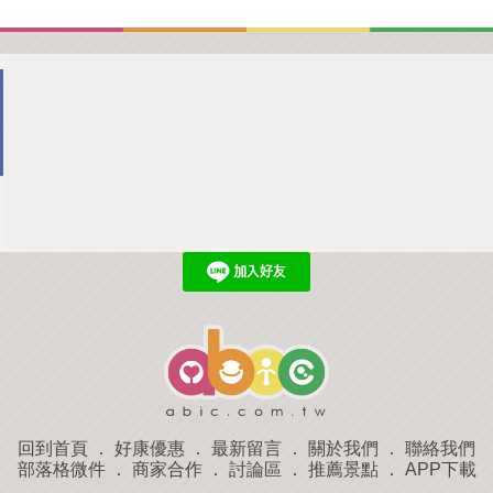
回到首頁
．
好康優惠
．
最新留言
．
關於我們
．
聯絡我們
部落格微件
．
商家合作
．
討論區
．
推薦景點
．
APP下載