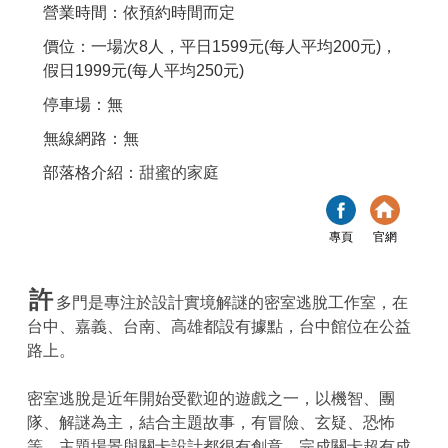
營業時間：依預約時間而定
價位：一場次8人，平日1599元(每人平均200元)，
假日1999元(每人平均250元)
停車場：無
無線網路：無
部落格介紹：
甜蜜的家庭
專頁
官網
許
多門是專注於設計實境解謎的密室逃脫工作室，在
台中、嘉義、台南、高雄都設有據點，台中館位在公益
路上。
密室逃脫是近年開始受歡迎的遊戲之一，以機智、團
隊、解謎為主，結合主題故事，有冒險、玄疑、恐怖
等。主題場景與關卡設計都很有創意，完成關卡超有成