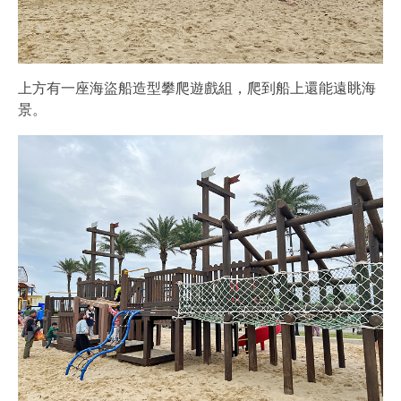
上方有一座海盜船造型攀爬遊戲組，爬到船上還能遠眺海
景。