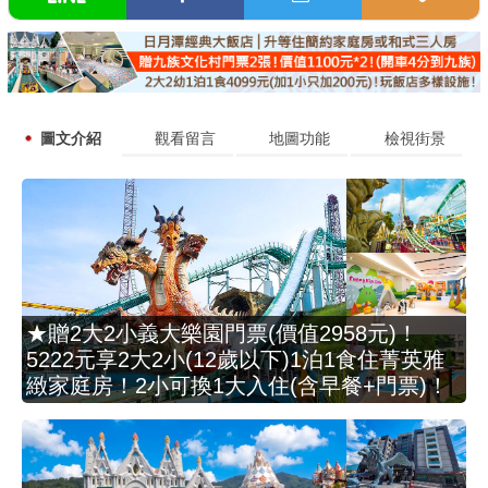
圖文介紹
觀看留言
地圖功能
檢視街景
★贈2大2小義大樂園門票(價值2958元)！
5222元享2大2小(12歲以下)1泊1食住菁英雅
緻家庭房！2小可換1大入住(含早餐+門票)！