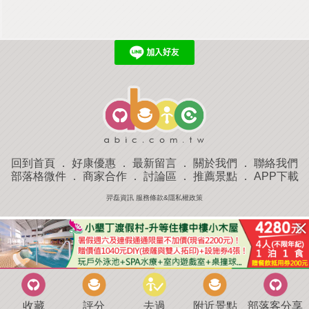
回到首頁
．
好康優惠
．
最新留言
．
關於我們
．
聯絡我們
部落格微件
．
商家合作
．
討論區
．
推薦景點
．
APP下載
羿磊資訊 服務條款&隱私權政策
收藏
評分
去過
附近景點
部落客分享