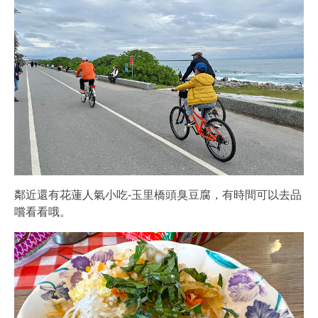
鄰近還有花蓮人氣小吃-玉里橋頭臭豆腐，有時間可以去品
嚐看看哦。