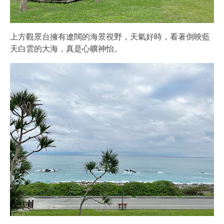
上方觀景台擁有遼闊的海景視野，天氣好時，看著倒映藍
天白雲的大海，真是心曠神怡。