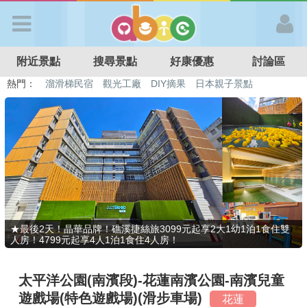
歡迎加入
附近景點
搜尋景點
好康優惠
討論區
APP登入
熱門：
溜滑梯民宿
觀光工廠
DIY摘果
日本親子景點
特色遊戲場
親子住房優惠
台北親子餐廳
溫泉泡湯SPA
首 頁
搜尋景點
好康優惠
★最後2天！晶華品牌！礁溪捷絲旅3099元起享2大1幼1泊1食住雙
人房！4799元起享4人1泊1食住4人房！
最新消息
太平洋公園(南濱段)-花蓮南濱公園-南濱兒童
最新留言
遊戲場(特色遊戲場)(滑步車場)
花蓮