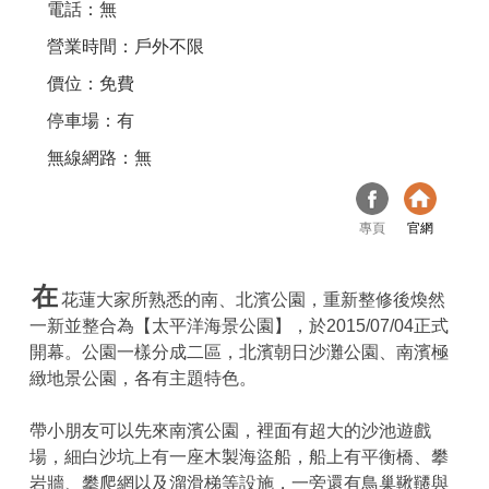
電話：無
營業時間：戶外不限
價位：免費
停車場：有
無線網路：無
專頁
官網
在
花蓮大家所熟悉的南、北濱公園，重新整修後煥然
一新並整合為【太平洋海景公園】，於2015/07/04正式
開幕。公園一樣分成二區，北濱朝日沙灘公園、南濱極
緻地景公園，各有主題特色。
帶小朋友可以先來南濱公園，裡面有超大的沙池遊戲
場，細白沙坑上有一座木製海盜船，船上有平衡橋、攀
岩牆、攀爬網以及溜滑梯等設施，一旁還有鳥巢鞦韆與