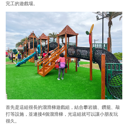
完工的遊戲場。
首先是這組很長的溜滑梯遊戲組，結合攀岩牆、鑽籠、敲
打等設施，並連接4個溜滑梯，光這組就可以讓小朋友玩
很久。