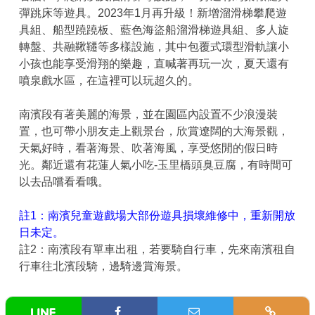
彈跳床等遊具。2023年1月再升級！新增溜滑梯攀爬遊
具組、船型蹺蹺板、藍色海盜船溜滑梯遊具組、多人旋
轉盤、共融鞦韆等多樣設施，其中包覆式環型滑軌讓小
小孩也能享受滑翔的樂趣，直喊著再玩一次，夏天還有
噴泉戲水區，在這裡可以玩超久的。
南濱段有著美麗的海景，並在園區內設置不少浪漫裝
置，也可帶小朋友走上觀景台，欣賞遼闊的大海景觀，
天氣好時，看著海景、吹著海風，享受悠閒的假日時
光。鄰近還有花蓮人氣小吃-玉里橋頭臭豆腐，有時間可
以去品嚐看看哦。
註1：南濱兒童遊戲場大部份遊具損壞維修中，重新開放
日未定。
註2：南濱段有單車出租，若要騎自行車，先來南濱租自
行車往北濱段騎，邊騎邊賞海景。