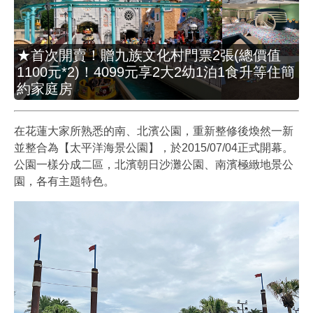
★首次開賣！贈九族文化村門票2張(總價值
1100元*2)！4099元享2大2幼1泊1食升等住簡
約家庭房
在花蓮大家所熟悉的南、北濱公園，重新整修後煥然一新
並整合為【太平洋海景公園】，於2015/07/04正式開幕。
公園一樣分成二區，北濱朝日沙灘公園、南濱極緻地景公
園，各有主題特色。