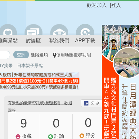
歡迎加入
|
登入
推薦景點
討論區
聯絡我們
APP下載
進階選項
使用地圖搜尋功能
IY摘果
日本親子景點
有景點的最新資訊或標籤建議，歡迎
回報
0
9
0
評分
收藏
討論