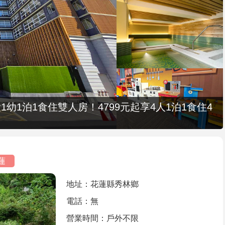
1幼1泊1食住雙人房！4799元起享4人1泊1食住4
蓮
地址：花蓮縣秀林鄉
電話：無
營業時間：戶外不限