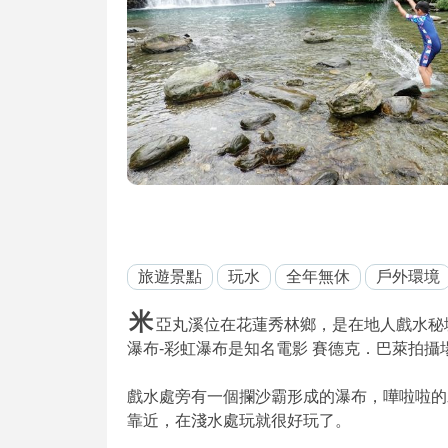
旅遊景點
玩水
全年無休
戶外環境
米
亞丸溪位在花蓮秀林鄉，是在地人戲水秘
瀑布-彩虹瀑布是知名電影 賽德克．巴萊拍攝
戲水處旁有一個攔沙霸形成的瀑布，嘩啦啦的
靠近，在淺水處玩就很好玩了。