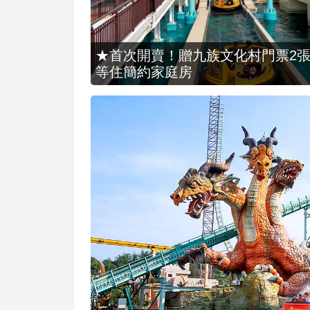
★首次開賣！贈九族文化村門票2張(總價
等住簡約家庭房