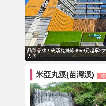
晶華品牌！礁溪捷絲旅3099元起享2大
人房！
米亞丸溪(苗灣溪)
花