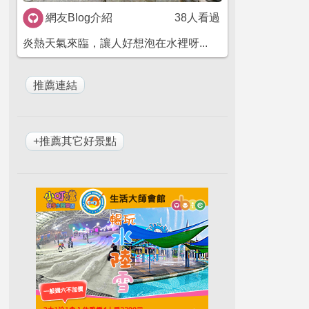
網友Blog介紹
38人看過
炎熱天氣來臨，讓人好想泡在水裡呀...
+推薦其它好景點