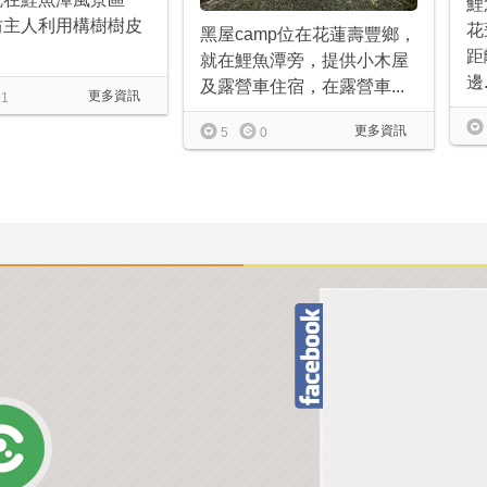
鯉
坊主人利用構樹樹皮
花
黑屋camp位在花蓮壽豐鄉，
距
就在鯉魚潭旁，提供小木屋
邊.
及露營車住宿，在露營車...
更多資訊
1
更多資訊
5
0