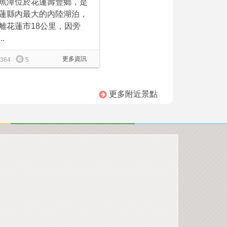
魚潭位於花蓮壽豐鄉，是
蓮縣內最大的內陸湖泊，
離花蓮市18公里，因旁
..
更多資訊
364
5
更多附近景點