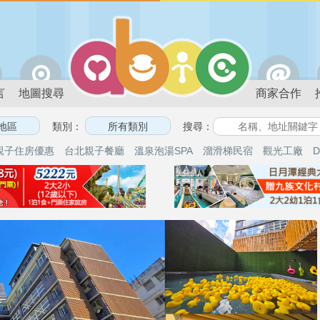
言
地圖搜尋
商家合作
類別：
搜尋：
親子住房優惠
台北親子餐廳
溫泉泡湯SPA
溜滑梯民宿
觀光工廠
D