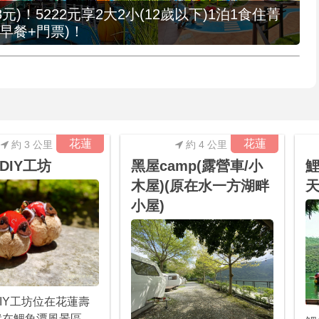
元)！5222元享2大2小(12歲以下)1泊1食住菁
早餐+門票)！
花蓮
花蓮
約 3 公里
約 4 公里
DIY工坊
黑屋camp(露營車/小
鯉
木屋)(原在水一方湖畔
天
小屋)
IY工坊位在花蓮壽
就在鯉魚潭風景區