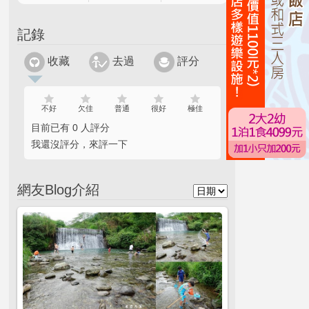
記錄
收藏
去過
評分
不好
欠佳
普通
很好
極佳
目前已有 0 人評分
我還沒評分，來評一下
網友Blog介紹