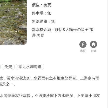
價位：免費
停車場：無
無線網路：無
部落格介紹：
靜怡&大顆呆の親子.旅
遊.美食
專頁
官網
免費
靠近水湖海邊
境，溪水清淺涼爽，水裡面有魚有蝦生態豐富。上游處時雨
場景之一。
水聲聽著就很涼快，不過攔沙霸下方水較深，不要讓小朋友