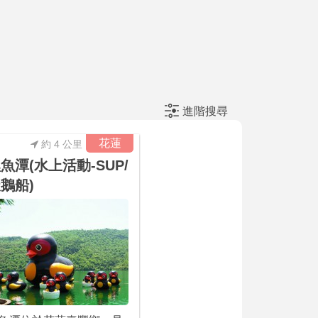
進階搜尋
花蓮
約 4 公里
魚潭(水上活動-SUP/
鵝船)