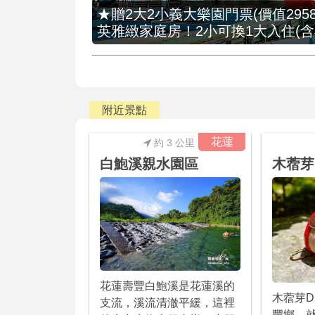
★贈2大2小義大樂園門票(價值2958
英雅緻家庭房！2小可換1大入住(含
附近景點
花蓮
約 3 公里
白鮑溪親水園區
木蓿芽
花蓮壽豐白鮑溪是花蓮溪的
木蓿芽D
支流，溪流清澈平緩，這裡
豐鄉，