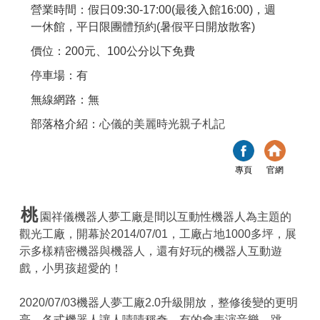
營業時間：假日09:30-17:00(最後入館16:00)，週
一休館，平日限團體預約(暑假平日開放散客)
價位：200元、100公分以下免費
停車場：有
無線網路：無
部落格介紹：
心儀的美麗時光親子札記
專頁
官網
桃
園祥儀機器人夢工廠是間以互動性機器人為主題的
觀光工廠，開幕於2014/07/01，工廠占地1000多坪，展
示多樣精密機器與機器人，還有好玩的機器人互動遊
戲，小男孩超愛的！
2020/07/03機器人夢工廠2.0升級開放，整修後變的更明
亮，各式機器人讓人嘖嘖稱奇，有的會表演音樂、跳