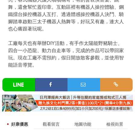
舞，還會幫忙蓋印章。互動區裡有機器人操控體驗、鋼
鐵擂台操控機器人互打、透過體感操控機器人決鬥、騎
腳踏車啟動三太子機器人熱舞等，好玩又有趣，連大人
也心癢跟著玩呢。
工廠每天也有舉辦DIY活動，有手作太陽能野豬騎士、
四合一小恐龍、動力自走車等，完成的作品可以帶回家
玩。現在工廠不需預約，假日開放散客參觀，並使用智
能語音導覽。
好康優惠
觀看留言
地圖功能
檢視街景