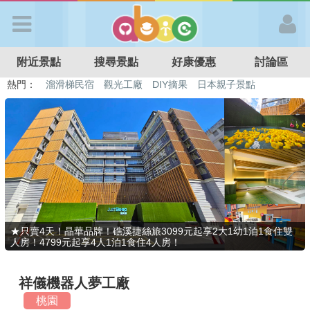
歡迎加入
附近景點
搜尋景點
好康優惠
討論區
APP登入
熱門：
溜滑梯民宿
觀光工廠
DIY摘果
日本親子景點
特色遊戲場
親子住房優惠
台北親子餐廳
溫泉泡湯SPA
首 頁
搜尋景點
好康優惠
★只賣4天！晶華品牌！礁溪捷絲旅3099元起享2大1幼1泊1食住雙
人房！4799元起享4人1泊1食住4人房！
最新消息
祥儀機器人夢工廠
最新留言
桃園