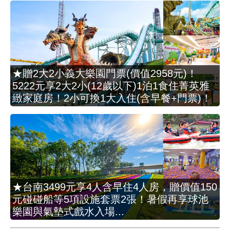
★贈2大2小義大樂園門票(價值2958元)！
5222元享2大2小(12歲以下)1泊1食住菁英雅
緻家庭房！2小可換1大入住(含早餐+門票)！
★台南3499元享4人含早住4人房，贈價值150
元碰碰船等5項設施套票2張！暑假再享球池
樂園與氣墊式戲水入場...