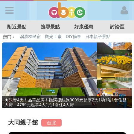
歡迎加入
附近景點
搜尋景點
好康優惠
討論區
APP登入
熱門：
溜滑梯民宿
觀光工廠
DIY摘果
日本親子景點
特色遊戲場
親子住房優惠
台北親子餐廳
溫泉泡湯SPA
首 頁
搜尋景點
好康優惠
★只賣4天！晶華品牌！礁溪捷絲旅3099元起享2大1幼1泊1食住雙
人房！4799元起享4人1泊1食住4人房！
最新消息
大同親子館
台北
最新留言