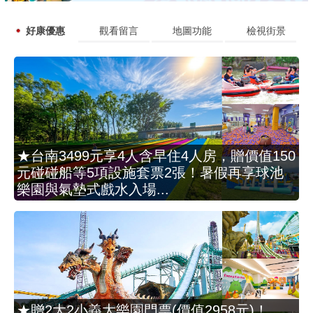
好康優惠
觀看留言
地圖功能
檢視街景
★台南3499元享4人含早住4人房，贈價值150
元碰碰船等5項設施套票2張！暑假再享球池
樂園與氣墊式戲水入場...
★贈2大2小義大樂園門票(價值2958元)！