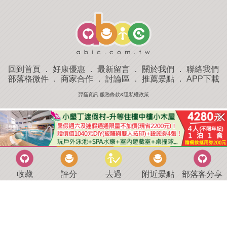
回到首頁
．
好康優惠
．
最新留言
．
關於我們
．
聯絡我們
部落格微件
．
商家合作
．
討論區
．
推薦景點
．
APP下載
羿磊資訊 服務條款&隱私權政策
收藏
評分
去過
附近景點
部落客分享