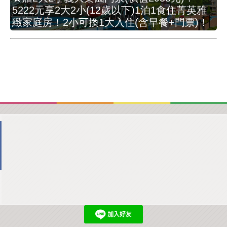
5222元享2大2小(12歲以下)1泊1食住菁英雅
緻家庭房！2小可換1大入住(含早餐+門票)！