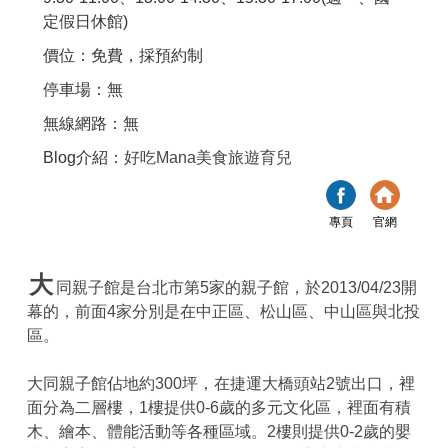
定假日休館)
價位：免費，採預約制
停車場：無
無線網路：無
Blog介紹：
好吃Mana美食旅遊育兒
專頁
官網
大
同親子館是台北市第5家的親子館，於2013/04/23開
幕的，前面4家分別是在中正區、松山區、中山區與北投
區。
大同親子館佔地約300坪，在捷運大橋頭站2號出口，裡
面分為二層樓，1樓提供0-6歲的多元文化區，裡面有積
木、繪本、體能活動等各種區域。2樓則提供0-2歲的嬰