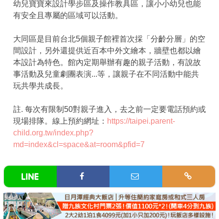
幼兒寶寶來設計學步區及操作教具區，讓小小幼兒也能
有安全且專屬的區域可以活動。
大同區是目前台北5個親子館裡首次採「分齡分層」的空
間設計，另外還提供近百本中外文繪本，牆壁也都以繪
本設計為特色。館內定期舉辦有趣的親子活動，有說故
事活動及兒童劇團表演...等，讓親子在不同活動中能共
玩共學共成長。
註. 每次有限制50對親子進入，去之前一定要電話預約或
現場排隊。線上預約網址：
https://taipei.parent-
child.org.tw/index.php?
md=index&cl=space&at=room&pfid=7