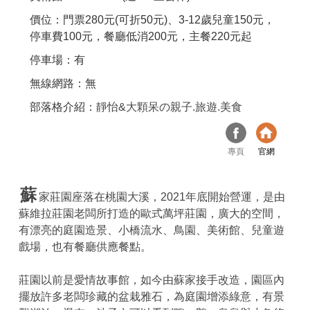
價位：門票280元(可折50元)、3-12歲兒童150元，
停車費100元，餐廳低消200元，主餐220元起
停車場：有
無線網路：無
部落格介紹：
靜怡&大顆呆の親子.旅遊.美食
專頁
官網
蘇
家莊園座落在桃園大溪，2021年底開始營運，是由
蘇維拉莊園老闆所打造的歐式萬坪莊園，廣大的空間，
有漂亮的庭園造景、小橋流水、鳥園、美術館、兒童遊
戲場，也有餐廳供應餐點。
莊園以前是愛情故事館，如今由蘇家接手改造，園區內
擺放許多老闆珍藏的盆栽雅石，為庭園增添綠意，有景