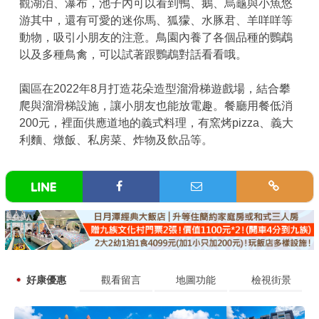
觀湖泊、瀑布，池子內可以看到鴨、鵝、烏龜與小魚悠
游其中，還有可愛的迷你馬、狐獴、水豚君、羊咩咩等
動物，吸引小朋友的注意。鳥園內養了各個品種的鸚鵡
以及多種鳥禽，可以試著跟鸚鵡對話看看哦。
園區在2022年8月打造花朵造型溜滑梯遊戲場，結合攀
爬與溜滑梯設施，讓小朋友也能放電趣。餐廳用餐低消
200元，裡面供應道地的義式料理，有窯烤pizza、義大
利麵、燉飯、私房菜、炸物及飲品等。
好康優惠
觀看留言
地圖功能
檢視街景