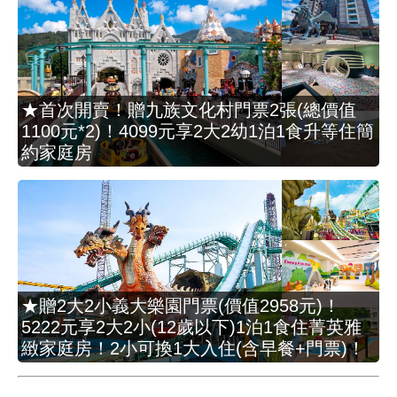
★首次開賣！贈九族文化村門票2張(總價值
1100元*2)！4099元享2大2幼1泊1食升等住簡
約家庭房
★贈2大2小義大樂園門票(價值2958元)！
5222元享2大2小(12歲以下)1泊1食住菁英雅
緻家庭房！2小可換1大入住(含早餐+門票)！