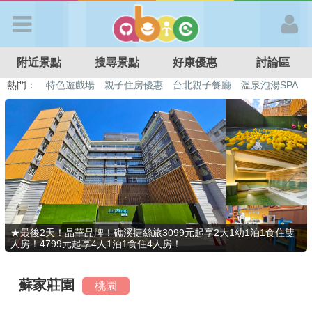
歡迎加入
附近景點
搜尋景點
好康優惠
討論區
APP登入
熱門：
特色遊戲場
親子住房優惠
台北親子餐廳
溫泉泡湯SPA
溜滑梯民宿
觀光工廠
DIY摘果
日本親子景點
首 頁
搜尋景點
好康優惠
★最後2天！晶華品牌！礁溪捷絲旅3099元起享2大1幼1泊1食住雙
人房！4799元起享4人1泊1食住4人房！
最新消息
蘇家莊園
桃園
最新留言