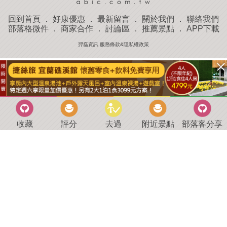
回到首頁
．
好康優惠
．
最新留言
．
關於我們
．
聯絡我們
部落格微件
．
商家合作
．
討論區
．
推薦景點
．
APP下載
羿磊資訊 服務條款&隱私權政策
收藏
評分
去過
附近景點
部落客分享