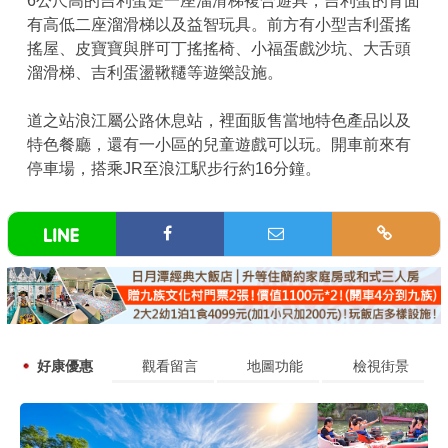
6公尺高的吉利蛋是一座溜滑梯複合遊具，吉利蛋的背面
有高低二座溜滑梯以及益智玩具。前方有小型吉利蛋搖
搖屋、皮寶寶與胖可丁搖搖椅、小福蛋戲沙坑、大舌頭
溜滑梯、吉利蛋盪鞦韆等遊樂設施。
道之站浪江屬公路休息站，裡面販售當地特色產品以及
特色餐廳，還有一小區的兒童遊戲可以玩。開車前來有
停車場，搭乘JR至浪江駅步行約16分鐘。
好康優惠
觀看留言
地圖功能
檢視街景