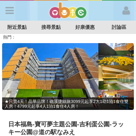
歡迎加入
附近景點
搜尋景點
好康優惠
討論區
APP登入
熱門：
溜滑梯民宿
觀光工廠
DIY摘果
日本親子景點
特色遊戲場
親子住房優惠
台北親子餐廳
溫泉泡湯SPA
首 頁
搜尋景點
好康優惠
★只賣4天！晶華品牌！礁溪捷絲旅3099元起享2大1幼1泊1食住雙
人房！4799元起享4人1泊1食住4人房！
最新消息
日本福島-寶可夢主題公園-吉利蛋公園-ラッ
最新留言
キー公園@道の駅なみえ