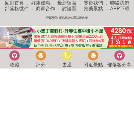
回到首頁
．
好康優惠
．
最新留言
．
關於我們
．
聯絡我們
部落格微件
．
商家合作
．
討論區
．
推薦景點
．
APP下載
羿磊資訊 服務條款&隱私權政策
收藏
評分
去過
附近景點
部落客分享