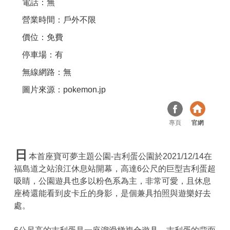
電話：無
營業時間：戶外不限
價位：免費
停車場：有
無線網路：無
圖片來源：pokemon.jp
專頁
官網
日
本首座寶可夢主題公園-吉利蛋公園於2021/12/14在
福島道之站浪江休息站開幕，高達6公尺的巨型吉利蛋超
吸睛，公園遊具也多以粉色系為主，非常可愛，且休息
座椅還能看到皮卡丘的身影，是個兼具拍照與遊樂好去
處。