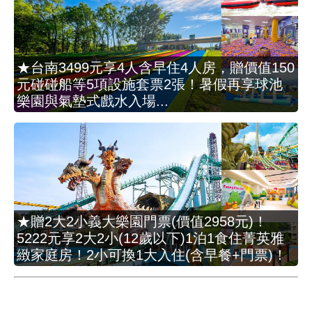
★台南3499元享4人含早住4人房，贈價值150
元碰碰船等5項設施套票2張！暑假再享球池
樂園與氣墊式戲水入場...
★贈2大2小義大樂園門票(價值2958元)！
5222元享2大2小(12歲以下)1泊1食住菁英雅
緻家庭房！2小可換1大入住(含早餐+門票)！