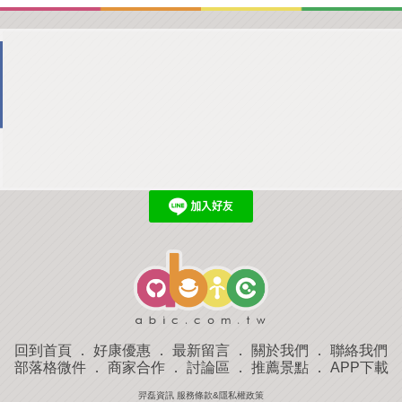
回到首頁
．
好康優惠
．
最新留言
．
關於我們
．
聯絡我們
部落格微件
．
商家合作
．
討論區
．
推薦景點
．
APP下載
羿磊資訊 服務條款&隱私權政策