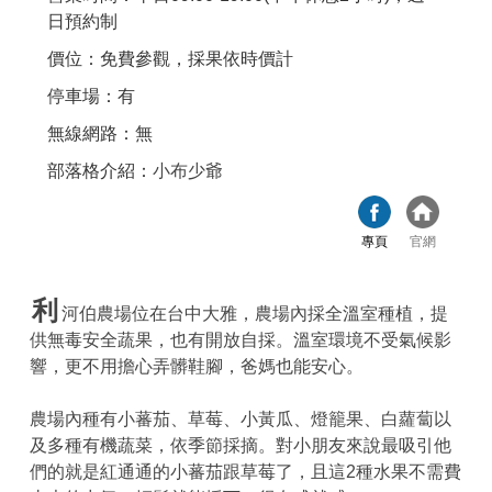
日預約制
價位：免費參觀，採果依時價計
停車場：有
無線網路：無
部落格介紹：
小布少爺
專頁
官網
利
河伯農場位在台中大雅，農場內採全溫室種植，提
供無毒安全蔬果，也有開放自採。溫室環境不受氣候影
響，更不用擔心弄髒鞋腳，爸媽也能安心。
農場內種有小蕃茄、草莓、小黃瓜、燈籠果、白蘿蔔以
及多種有機蔬菜，依季節採摘。對小朋友來說最吸引他
們的就是紅通通的小蕃茄跟草莓了，且這2種水果不需費