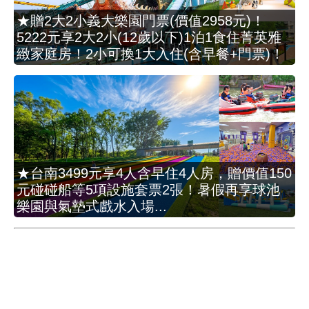
★贈2大2小義大樂園門票(價值2958元)！
5222元享2大2小(12歲以下)1泊1食住菁英雅
緻家庭房！2小可換1大入住(含早餐+門票)！
★台南3499元享4人含早住4人房，贈價值150
元碰碰船等5項設施套票2張！暑假再享球池
樂園與氣墊式戲水入場...