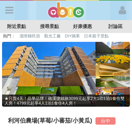
歡迎加入
附近景點
搜尋景點
好康優惠
討論區
APP登入
熱門：
溜滑梯民宿
觀光工廠
DIY摘果
日本親子景點
特色遊戲場
親子住房優惠
台北親子餐廳
溫泉泡湯SPA
首 頁
搜尋景點
好康優惠
★只賣4天！晶華品牌！礁溪捷絲旅3099元起享2大1幼1泊1食住雙
人房！4799元起享4人1泊1食住4人房！
最新消息
利河伯農場(草莓/小蕃茄/小黃瓜)
台中
最新留言