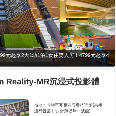
9元起享2大1幼1泊1食住雙人房！4799元起享4
 Reality-MR沉浸式投影體
地址：高雄市苓雅區海邊路15號(高雄
流行音樂中心 鯨魚堤岸一號館)