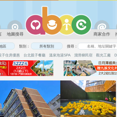
言
地圖搜尋
商家合作
類別：
搜尋：
親子住房優惠
台北親子餐廳
溫泉泡湯SPA
溜滑梯民宿
觀光工廠
D