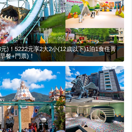
元)！5222元享2大2小(12歲以下)1泊1食住菁
早餐+門票)！