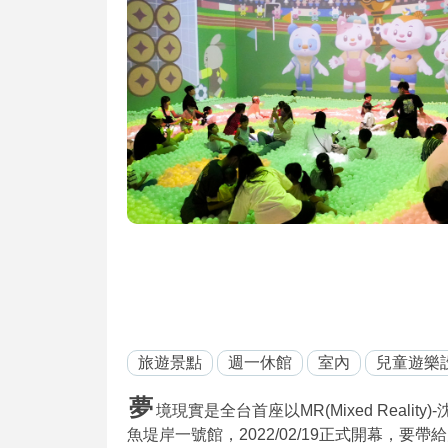
旅遊景點
週一休館
室內
兒童遊樂
夢
境現實是全台首座以MR(Mixed Real
魚堤岸一號館，2022/02/19正式開幕，要