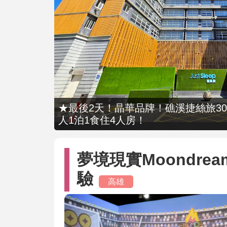
★最後2天！晶華品牌！礁溪捷絲旅309
人1泊1食住4人房！
夢境現實Moondream
驗
高雄