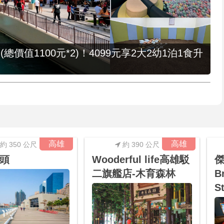
值1100元*2)！4099元享2大2幼1泊1食升
高雄
高雄
約 350 公尺
約 390 公尺
頭
Wooderful life高雄駁
傑
二旗艦店-木育森林
B
S