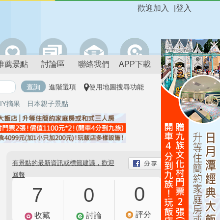
歡迎加入
|
登入
推薦景點
討論區
聯絡我們
APP下載
進階選項
使用地圖搜尋功能
IY摘果
日本親子景點
有景點的最新資訊或標籤建議，歡迎
回報
0
7
0
評分
收藏
討論