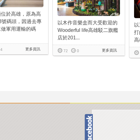
頭位於高雄，原為高
3號碼頭，因過去專
以木作音樂盒而大受歡迎的
以
來做軍用運輸的碼
Wooderful life高雄駁二旗艦
打
店於201...
高雄
更多資訊
4
更多資訊
72
0