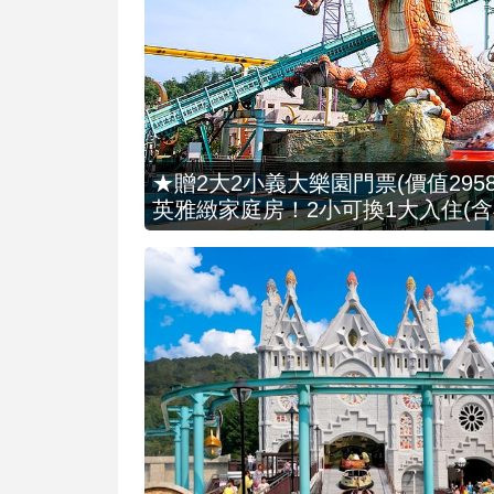
★贈2大2小義大樂園門票(價值2958
英雅緻家庭房！2小可換1大入住(含