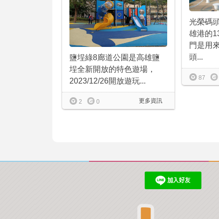
光榮碼
雄港的1
門是用
頭...
鹽埕綠8廊道公園是高雄鹽
埕全新開放的特色遊場，
87
2023/12/26開放遊玩...
更多資訊
2
0