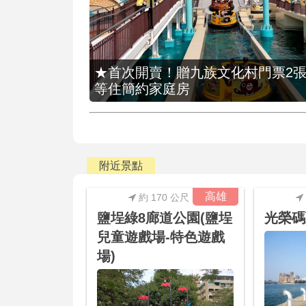
★首次開賣！贈九族文化村門票2張(總價
等住簡約家庭房
附近景點
高雄
約 170 公尺
鹽埕綠8廊道公園(鹽埕
光榮碼
兒童遊戲場-特色遊戲
場)