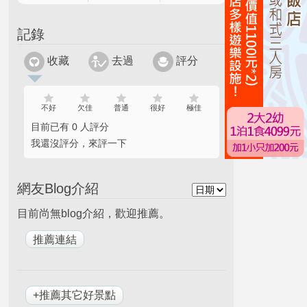
記錄
收藏
去過
評分
不好
欠佳
普通
很好
極佳
目前已有 0 人評分
我還沒評分，來評一下
網友Blog介紹
目前尚無blog介紹，歡迎推薦。
+推薦其它好景點