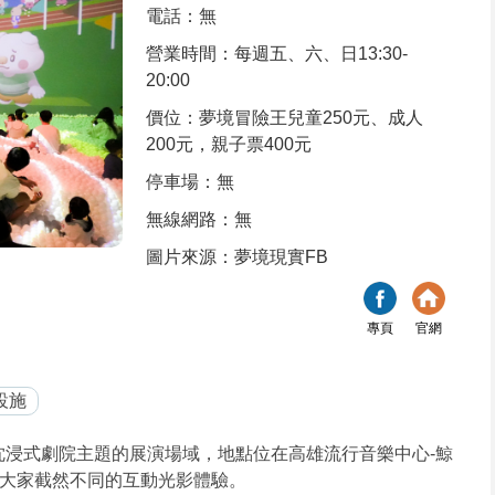
電話：無
營業時間：每週五、六、日13:30-
20:00
價位：夢境冒險王兒童250元、成人
200元，親子票400元
停車場：無
無線網路：無
圖片來源：夢境現實FB
專頁
官網
設施
ity)-沈浸式劇院主題的展演場域，地點位在高雄流行音樂中心-鯨
帶給大家截然不同的互動光影體驗。