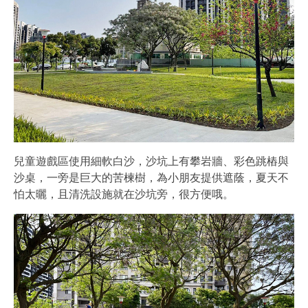
兒童遊戲區使用細軟白沙，沙坑上有攀岩牆、彩色跳樁與
沙桌，一旁是巨大的苦楝樹，為小朋友提供遮蔭，夏天不
怕太曬，且清洗設施就在沙坑旁，很方便哦。