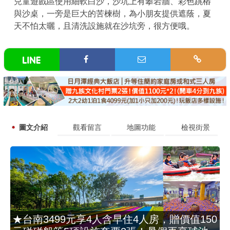
兒童遊戲區使用細軟白沙，沙坑上有攀岩牆、彩色跳樁
與沙桌，一旁是巨大的苦楝樹，為小朋友提供遮蔭，夏
天不怕太曬，且清洗設施就在沙坑旁，很方便哦。
圖文介紹
觀看留言
地圖功能
檢視街景
★台南3499元享4人含早住4人房，贈價值150