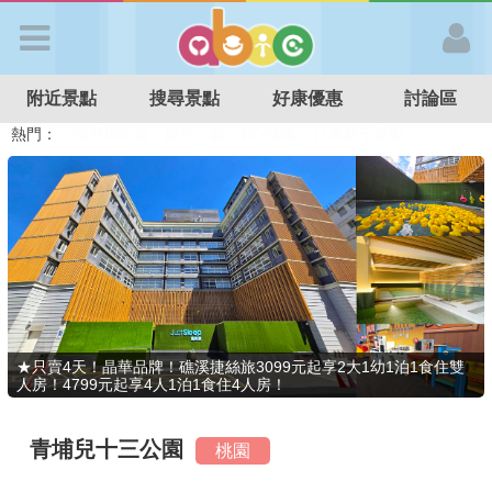
歡迎加入
附近景點
搜尋景點
好康優惠
討論區
APP登入
熱門：
溜滑梯民宿
觀光工廠
DIY摘果
日本親子景點
特色遊戲場
親子住房優惠
台北親子餐廳
溫泉泡湯SPA
首 頁
搜尋景點
好康優惠
★只賣4天！晶華品牌！礁溪捷絲旅3099元起享2大1幼1泊1食住雙
人房！4799元起享4人1泊1食住4人房！
最新消息
青埔兒十三公園
桃園
最新留言