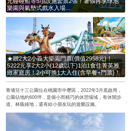
元碰碰船等5項設施套票2張！暑假再享球池
樂園與氣墊式戲水入場...
★贈2大2小義大樂園門票(價值2958元)！
5222元享2大2小(12歲以下)1泊1食住菁英雅
緻家庭房！2小可換1大入住(含早餐+門票)！
青埔兒十三公園位在桃園市中壢區，2022年3月底啟用，
公園佔地約600坪，是個小而精巧的休憩場域，有休閒步
道、林蔭綠地，還有給小朋友玩的遊樂設施。