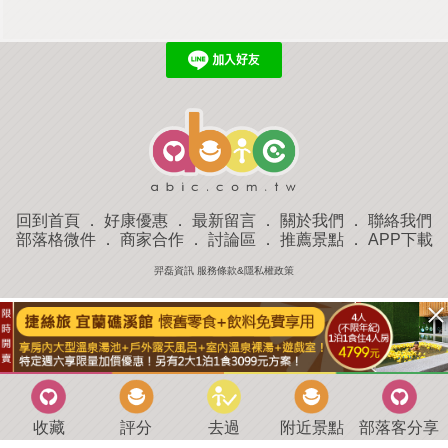
回到首頁
．
好康優惠
．
最新留言
．
關於我們
．
聯絡我們
部落格微件
．
商家合作
．
討論區
．
推薦景點
．
APP下載
羿磊資訊 服務條款&隱私權政策
收藏
評分
去過
附近景點
部落客分享