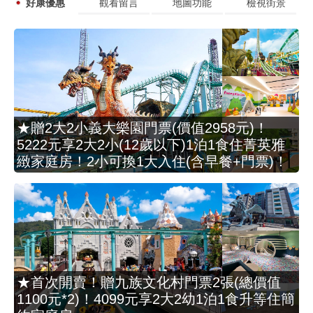
好康優惠
觀看留言
地圖功能
檢視街景
★贈2大2小義大樂園門票(價值2958元)！
5222元享2大2小(12歲以下)1泊1食住菁英雅
緻家庭房！2小可換1大入住(含早餐+門票)！
★首次開賣！贈九族文化村門票2張(總價值
1100元*2)！4099元享2大2幼1泊1食升等住簡