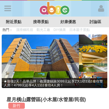
歡迎加入
附近景點
搜尋景點
好康優惠
討論區
APP登入
熱門：
溜滑梯民宿
觀光工廠
DIY摘果
日本親子景點
特色遊戲場
親子住房優惠
台北親子餐廳
溫泉泡湯SPA
首 頁
搜尋景點
好康優惠
★最後2天！晶華品牌！礁溪捷絲旅3099元起享2大1幼1泊1食住雙
人房！4799元起享4人1泊1食住4人房！
最新消息
星月橫山露營區(小木屋/水管屋/民宿)
最新留言
新竹