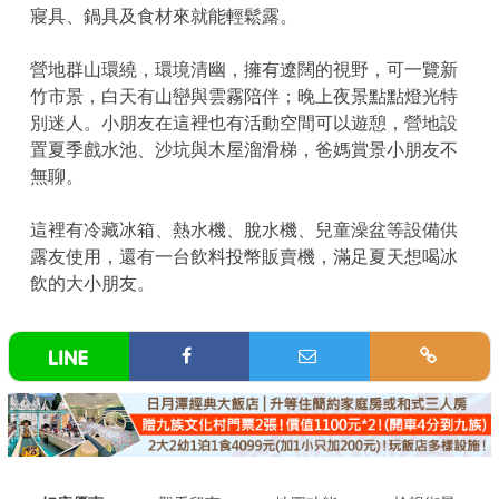
寢具、鍋具及食材來就能輕鬆露。
營地群山環繞，環境清幽，擁有遼闊的視野，可一覽新
竹市景，白天有山巒與雲霧陪伴；晚上夜景點點燈光特
別迷人。小朋友在這裡也有活動空間可以遊憩，營地設
置夏季戲水池、沙坑與木屋溜滑梯，爸媽賞景小朋友不
無聊。
這裡有冷藏冰箱、熱水機、脫水機、兒童澡盆等設備供
露友使用，還有一台飲料投幣販賣機，滿足夏天想喝冰
飲的大小朋友。