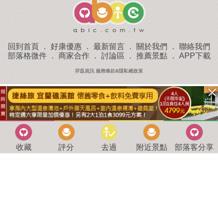
回到首頁
．
好康優惠
．
最新留言
．
關於我們
．
聯絡我們
部落格微件
．
商家合作
．
討論區
．
推薦景點
．
APP下載
羿磊資訊 服務條款&隱私權政策
收藏
評分
去過
附近景點
部落客分享