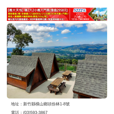
商家合作
推薦景點
討論區
聯絡我們
APP下載
地址：新竹縣橫山鄉頭份林1-8號
電話：(03)593-3867