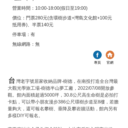
營業時間：10:00-18:00(假日至19:00)
價位：門票280元(含環樹步道+灣島文化館+100元
抵用券)、半票140元
停車場：有
無線網路：無
專頁
官網
台
灣老字號居家收納品牌-樹德，在南投打造全台灣最
大觀光學旅工場-樹德半山夢工廠，2022/07/08開放參
觀。館內面積超過5000坪，30.8公尺高生命樹是必拍打
卡點，可以帶小朋友漫步386公尺環樹步道至8樓，若膽
量夠大，還可報名攀樹、垂降及攀岩牆活動，館內另有
多樣DIY可報名。