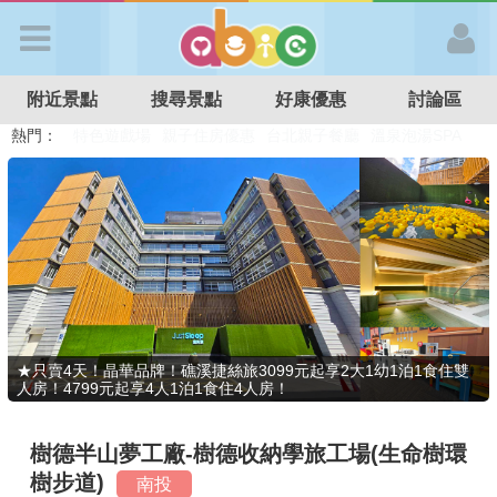
歡迎加入
附近景點
搜尋景點
好康優惠
討論區
APP登入
熱門：
溜滑梯民宿
觀光工廠
DIY摘果
日本親子景點
特色遊戲場
親子住房優惠
台北親子餐廳
溫泉泡湯SPA
首 頁
搜尋景點
好康優惠
★只賣4天！晶華品牌！礁溪捷絲旅3099元起享2大1幼1泊1食住雙
人房！4799元起享4人1泊1食住4人房！
最新消息
樹德半山夢工廠-樹德收納學旅工場(生命樹環
最新留言
樹步道)
南投