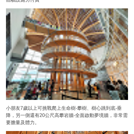
小朋友7歲以上可挑戰爬上生命樹-攀樹、樹心跳到底-垂
降，另一側還有20公尺高攀岩牆-全面啟動夢境牆，非常需
要膽量及體力。