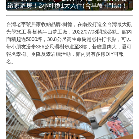
緻家庭房！2小可換1大入住(含早餐+門票)！
台灣老字號居家收納品牌-樹德，在南投打造全台灣最大觀
光學旅工場-樹德半山夢工廠，2022/07/08開放參觀。館內
面積超過5000坪，30.8公尺高生命樹是必拍打卡點，可以
帶小朋友漫步386公尺環樹步道至8樓，若膽量夠大，還可
報名攀樹、垂降及攀岩牆活動，館內另有多樣DIY可報
名。