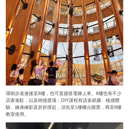
環樹步道連接至8樓，也可直接搭電梯上來。8樓也有不少
店家進駐，以及樹德賣場；DIY課程有請多紙膠、植感體
驗、繪身繪影及折折撐起，須先至1樓櫃台購票，再至8樓
教室使用。