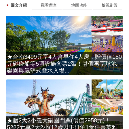
圖文介紹
觀看留言
地圖功能
檢視街景
★台南3499元享4人含早住4人房，贈價值150
元碰碰船等5項設施套票2張！暑假再享球池
樂園與氣墊式戲水入場...
★贈2大2小義大樂園門票(價值2958元)！
5222元享2大2小(12歲以下)1泊1食住菁英雅