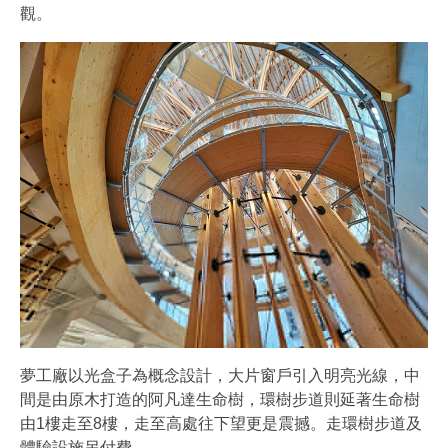
觀。
夢工廠以光盒子為概念設計，大片窗戶引入明亮光線，中
間是由原木打造的阿凡達生命樹，環樹步道則延著生命樹
由1樓走至8樓，走至高處往下望更是震撼。走環樹步道及
體驗設施另付費