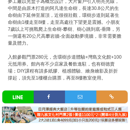
夢工廠以光盒子為概念設計，大片窗戶引入明亮光線，
中間是由原木打造的阿凡達生命樹，長達30.8公尺的生
命樹由下延伸至屋頂，近很很壯觀，環樹步道則延著生
命樹由1樓走至8樓，走至高處往下望更是震撼。小朋友
7歲以上可挑戰爬上生命樹-攀樹、樹心跳到底-垂降，另
一側還有20公尺高攀岩牆-全面啟動夢境牆，非常需要膽
量及體力。
入館參觀門票280元，含環樹步道體驗+灣島文化館+100
元抵用券。館內有不少店家及餐飲進駐，也有樹德賣
場；DIY課程有請多紙膠、植感體驗、繪身繪影及折折
撐起，須先至1樓櫃台購票，再至8樓教室使用。